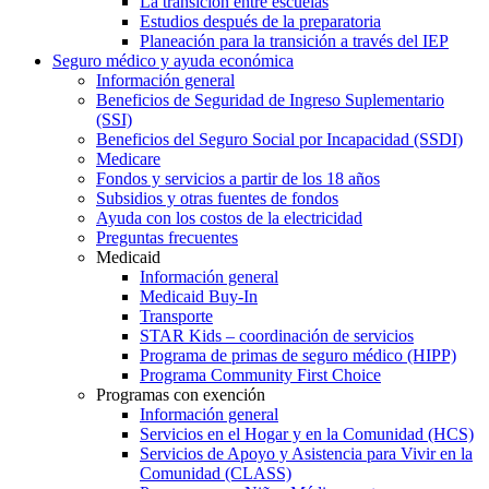
La transición entre escuelas
Estudios después de la preparatoria
Planeación para la transición a través del IEP
Seguro médico y ayuda económica
Información general
Beneficios de Seguridad de Ingreso Suplementario
(SSI)
Beneficios del Seguro Social por Incapacidad (SSDI)
Medicare
Fondos y servicios a partir de los 18 años
Subsidios y otras fuentes de fondos
Ayuda con los costos de la electricidad
Preguntas frecuentes
Medicaid
Información general
Medicaid Buy-In
Transporte
STAR Kids – coordinación de servicios
Programa de primas de seguro médico (HIPP)
Programa Community First Choice
Programas con exención
Información general
Servicios en el Hogar y en la Comunidad (HCS)
Servicios de Apoyo y Asistencia para Vivir en la
Comunidad (CLASS)