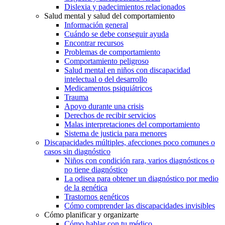
Dislexia y padecimientos relacionados
Salud mental y salud del comportamiento
Información general
Cuándo se debe conseguir ayuda
Encontrar recursos
Problemas de comportamiento
Comportamiento peligroso
Salud mental en niños con discapacidad
intelectual o del desarrollo
Medicamentos psiquiátricos
Trauma
Apoyo durante una crisis
Derechos de recibir servicios
Malas interpretaciones del comportamiento
Sistema de justicia para menores
Discapacidades múltiples, afecciones poco comunes o
casos sin diagnóstico
Niños con condición rara, varios diagnósticos o
no tiene diagnóstico
La odisea para obtener un diagnóstico por medio
de la genética
Trastornos genéticos
Cómo comprender las discapacidades invisibles
Cómo planificar y organizarte
Cómo hablar con tu médico