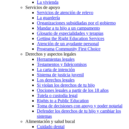
La vivienda
Servicios de apoyo
Servicios de atención de relevo
La guardería
Organizaciones subsidiadas por el gobierno
Mandar a tu hijo a un campamento
Glosario de especialidades y terapias
Getting the Right Education Services
Atención de un ayudante personal
Programa Community First Choice
Derechos y aspectos legales
Herramientas legales
Testamentos y fideicomisos
La carta de intención
Sistema de justicia juvenil
Los derechos legales
Si violan los derechos de tu hijo
Opciones legales a partir de los 18 años
Tutela o custodia legal
Rights to a Public Education
Toma de decisiones con apoyo y poder notarial
Defender los derechos de tu hijo y cambiar los
sistemas
Alimentación y salud bucal
Cuidado dental