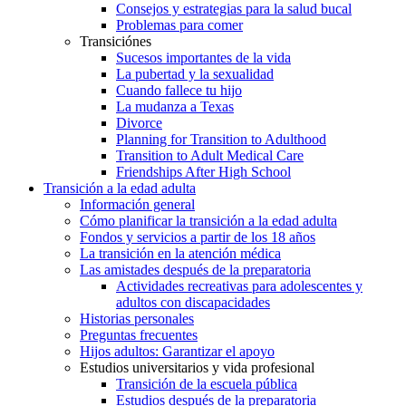
Consejos y estrategias para la salud bucal
Problemas para comer
Transiciónes
Sucesos importantes de la vida
La pubertad y la sexualidad
Cuando fallece tu hijo
La mudanza a Texas
Divorce
Planning for Transition to Adulthood
Transition to Adult Medical Care
Friendships After High School
Transición a la edad adulta
Información general
Cómo planificar la transición a la edad adulta
Fondos y servicios a partir de los 18 años
La transición en la atención médica
Las amistades después de la preparatoria
Actividades recreativas para adolescentes y
adultos con discapacidades
Historias personales
Preguntas frecuentes
Hijos adultos: Garantizar el apoyo
Estudios universitarios y vida profesional
Transición de la escuela pública
Estudios después de la preparatoria