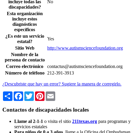
incluye todas las
No
discapacidades?
Esta organización
incluye estos
diagnósticos
específicos
¿Es este un servicio
Yes
estatal?
Sitio Web
http://www.autismsciencefoundation.org
Nombre de la
persona de contacto
Correo electrónico
contactus@autismsciencefoundation.org
Número de teléfono
212-391-3913
¿Descubriste que hay un error? Sugiere la manera de corregirlo.
Share
Facebook
Twitter
Pinterest
Email
Contactos de discapacidades locales
Llame al 2-1-1
o visita el sitio
211texas.org
para programas y
servicios estatales
Para niños de 0 a 3 años
, llame a la Oficina del Ombudsman