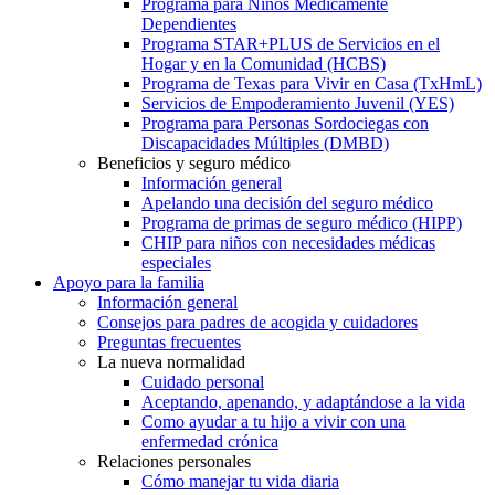
Programa para Niños Médicamente
Dependientes
Programa STAR+PLUS de Servicios en el
Hogar y en la Comunidad (HCBS)
Programa de Texas para Vivir en Casa (TxHmL)
Servicios de Empoderamiento Juvenil (YES)
Programa para Personas Sordociegas con
Discapacidades Múltiples (DMBD)
Beneficios y seguro médico
Información general
Apelando una decisión del seguro médico
Programa de primas de seguro médico (HIPP)
CHIP para niños con necesidades médicas
especiales
Apoyo para la familia
Información general
Consejos para padres de acogida y cuidadores
Preguntas frecuentes
La nueva normalidad
Cuidado personal
Aceptando, apenando, y adaptándose a la vida
Como ayudar a tu hijo a vivir con una
enfermedad crónica
Relaciones personales
Cómo manejar tu vida diaria