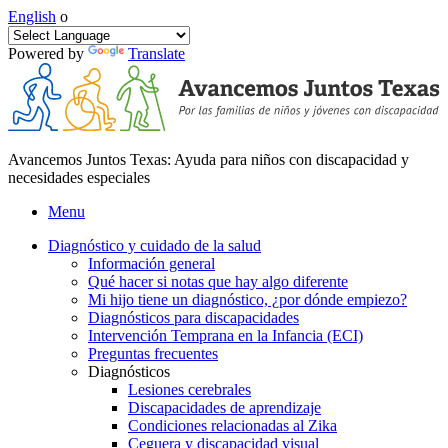
English
o
Powered by
Translate
Avancemos Juntos Texas: Ayuda para niños con discapacidad y
necesidades especiales
Menu
Diagnóstico y cuidado de la salud
Información general
Qué hacer si notas que hay algo diferente
Mi hijo tiene un diagnóstico, ¿por dónde empiezo?
Diagnósticos para discapacidades
Intervención Temprana en la Infancia (ECI)
Preguntas frecuentes
Diagnósticos
Lesiones cerebrales
Discapacidades de aprendizaje
Condiciones relacionadas al Zika
Ceguera y discapacidad visual