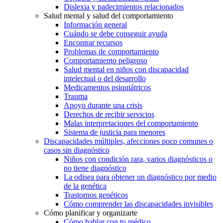
Dislexia y padecimientos relacionados
Salud mental y salud del comportamiento
Información general
Cuándo se debe conseguir ayuda
Encontrar recursos
Problemas de comportamiento
Comportamiento peligroso
Salud mental en niños con discapacidad
intelectual o del desarrollo
Medicamentos psiquiátricos
Trauma
Apoyo durante una crisis
Derechos de recibir servicios
Malas interpretaciones del comportamiento
Sistema de justicia para menores
Discapacidades múltiples, afecciones poco comunes o
casos sin diagnóstico
Niños con condición rara, varios diagnósticos o
no tiene diagnóstico
La odisea para obtener un diagnóstico por medio
de la genética
Trastornos genéticos
Cómo comprender las discapacidades invisibles
Cómo planificar y organizarte
Cómo hablar con tu médico