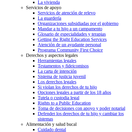
La vivienda
Servicios de apoyo
Servicios de atención de relevo
La guardería
Organizaciones subsidiadas por el gobierno
Mandar a tu hijo a un campamento
Glosario de especialidades y terapias
Getting the Right Education Services
Atención de un ayudante personal
Programa Community First Choice
Derechos y aspectos legales
Herramientas legales
Testamentos y fideicomisos
La carta de intención
Sistema de justicia juvenil
Los derechos legales
Si violan los derechos de tu hijo
Opciones legales a partir de los 18 años
Tutela o custodia legal
Rights to a Public Education
Toma de decisiones con apoyo y poder notarial
Defender los derechos de tu hijo y cambiar los
sistemas
Alimentación y salud bucal
Cuidado dental