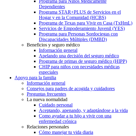
Programa para Niños Médicamente
Dependientes
Programa STAR+PLUS de Servicios en el
Hogar y en la Comunidad (HCBS)
Programa de Texas para Vivir en Casa (TxHmL)
Servicios de Empoderamiento Juvenil (YES)
Programa para Personas Sordociegas con
Discapacidades Múltiples (DMBD)
Beneficios y seguro médico
Información general
Apelando una decisión del seguro médico
Programa de primas de seguro médico (HIPP)
CHIP para niños con necesidades médicas
especiales
Apoyo para la familia
Información general
Consejos para padres de acogida y cuidadores
Preguntas frecuentes
La nueva normalidad
Cuidado personal
Aceptando, apenando, y adaptándose a la vida
Como ayudar a tu hijo a vivir con una
enfermedad crónica
Relaciones personales
Cómo manejar tu vida diaria