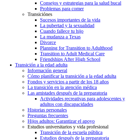
Consejos y estrategias para la salud bucal
Problemas para comer
Transiciónes
Sucesos importantes de la vida
La pubertad y la sexualidad
Cuando fallece tu hijo
La mudanza a Texas
Divorce
Planning for Transition to Adulthood
Transition to Adult Medical Care
Friendships After High School
Transición a la edad adulta
Información general
Cómo planificar la transición a la edad adulta
Fondos y servicios a partir de los 18 años
La transición en la atención médica
Las amistades después de la preparatoria
Actividades recreativas para adolescentes y
adultos con discapacidades
Historias personales
Preguntas frecuentes
Hijos adultos: Garantizar el apoyo
Estudios universitarios y vida profesional
Transición de la escuela pública
Estudios después de la preparatoria