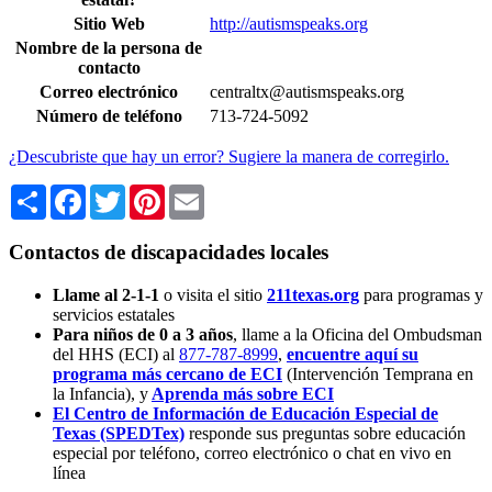
Sitio Web
http://autismspeaks.org
Nombre de la persona de
contacto
Correo electrónico
centraltx@autismspeaks.org
Número de teléfono
713-724-5092
¿Descubriste que hay un error? Sugiere la manera de corregirlo.
Share
Facebook
Twitter
Pinterest
Email
Contactos de discapacidades locales
Llame al 2-1-1
o visita el sitio
211texas.org
para programas y
servicios estatales
Para niños de 0 a 3 años
, llame a la Oficina del Ombudsman
del HHS (ECI) al
877-787-8999
,
encuentre aquí su
programa más cercano de ECI
(Intervención Temprana en
la Infancia),
y
Aprenda más sobre ECI
El Centro de Información de Educación Especial de
Texas (SPEDTex)
responde sus preguntas sobre educación
especial por teléfono, correo electrónico o chat en vivo en
línea