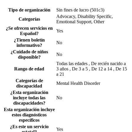
Tipo de organización
Sin fines de lucro (501c3)
Advocacy, Disability Specific,
Categorías
Emotional Support, Other
¿Se ofrecen servicios en
Yes
Español?
¿Tienen boletín
No
informativo?
¿Cuidado de niños
No
disponible?
Todas las edades , De recién nacido a
Rango de edad
3 años , De 3 a 5 , De 12 a 14 , De 15
a 21
Categorías de
Mental Health Disorder
discapacidad
¿Esta organización
incluye todas las
No
discapacidades?
Esta organización incluye
estos diagnósticos
específicos
¿Es este un servicio
Yes
estatal?