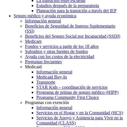
La transición entre escuelas
Estudios después de la preparatoria
Planeación para la transición a través del IEP
Seguro médico y ayuda económica
Información general
Beneficios de Seguridad de Ingreso Suplementario
(SSI)
Beneficios del Seguro Social por Incapacidad (SSDI)
Medicare
Fondos y servicios a partir de los 18 años
Subsidios y otras fuentes de fondos
Ayuda con los costos de la electricidad
Preguntas frecuentes
Medicaid
Información general
Medicaid Buy-In
Transporte
STAR Kids – coordinación de servicios
Programa de primas de seguro médico (HIPP)
Programa Community First Choice
Programas con exención
Información general
Servicios en el Hogar y en la Comunidad (HCS)
Servicios de Apoyo y Asistencia para Vivir en la
Comunidad (CLASS)