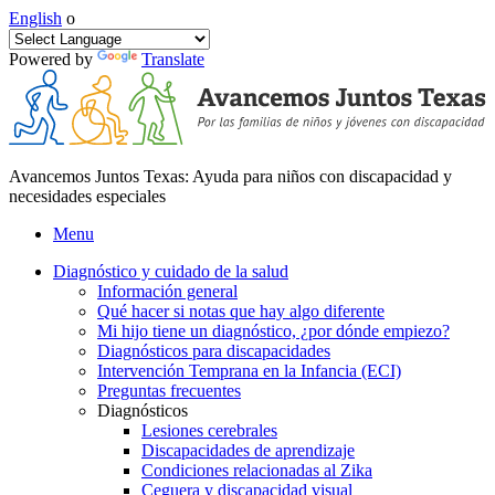
English
o
Powered by
Translate
Avancemos Juntos Texas: Ayuda para niños con discapacidad y
necesidades especiales
Menu
Diagnóstico y cuidado de la salud
Información general
Qué hacer si notas que hay algo diferente
Mi hijo tiene un diagnóstico, ¿por dónde empiezo?
Diagnósticos para discapacidades
Intervención Temprana en la Infancia (ECI)
Preguntas frecuentes
Diagnósticos
Lesiones cerebrales
Discapacidades de aprendizaje
Condiciones relacionadas al Zika
Ceguera y discapacidad visual