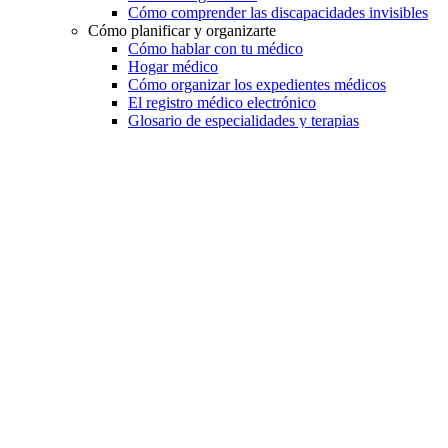
Cómo comprender las discapacidades invisibles
Cómo planificar y organizarte
Cómo hablar con tu médico
Hogar médico
Cómo organizar los expedientes médicos
El registro médico electrónico
Glosario de especialidades y terapias
Cuando sales del hospital antes que tu bebé
La transición en la atención médica
Telesalud y telemedicina
Indicadores del desarrollo
Desde el nacimiento hasta los 3 años
De los 3 años en adelante
Equipo
Equipo y suministros médicos
La tecnología y aparatos de adaptación
Alimentación y salud bucal
Salud bucal
Cuidado dental
Problemas para comer
Trastornos alimentarios
Educación y escuelas
Información general
Derecho a la educación pública
Tipos de escuelas