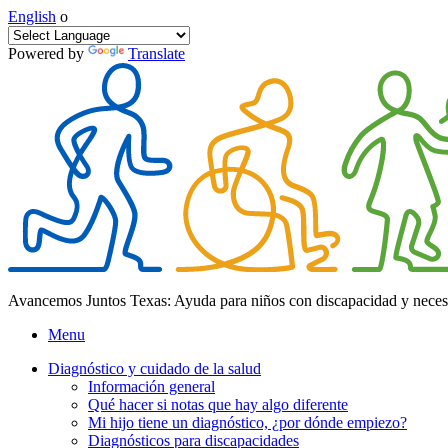
English
o
Powered by
Translate
Avancemos Juntos Texas: Ayuda para niños con discapacidad y neces
Menu
Diagnóstico y cuidado de la salud
Información general
Qué hacer si notas que hay algo diferente
Mi hijo tiene un diagnóstico, ¿por dónde empiezo?
Diagnósticos para discapacidades