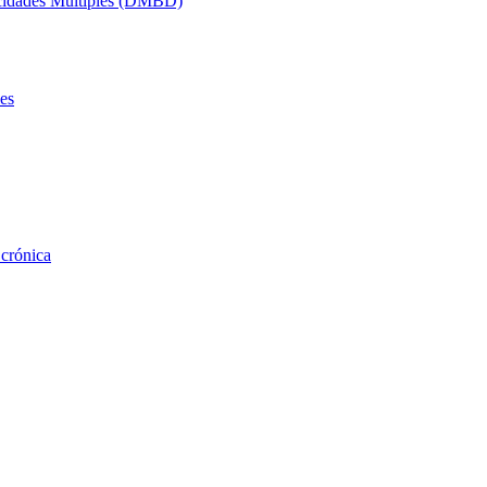
acidades Múltiples (DMBD)
es
 crónica