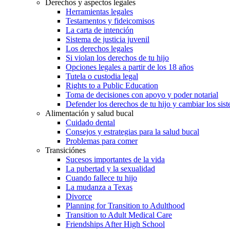
Derechos y aspectos legales
Herramientas legales
Testamentos y fideicomisos
La carta de intención
Sistema de justicia juvenil
Los derechos legales
Si violan los derechos de tu hijo
Opciones legales a partir de los 18 años
Tutela o custodia legal
Rights to a Public Education
Toma de decisiones con apoyo y poder notarial
Defender los derechos de tu hijo y cambiar los sis
Alimentación y salud bucal
Cuidado dental
Consejos y estrategias para la salud bucal
Problemas para comer
Transiciónes
Sucesos importantes de la vida
La pubertad y la sexualidad
Cuando fallece tu hijo
La mudanza a Texas
Divorce
Planning for Transition to Adulthood
Transition to Adult Medical Care
Friendships After High School