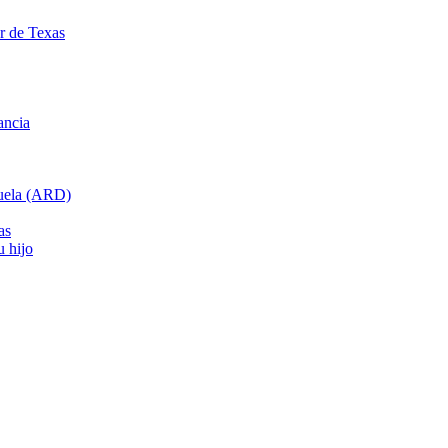
ar de Texas
ancia
cuela (ARD)
as
u hijo