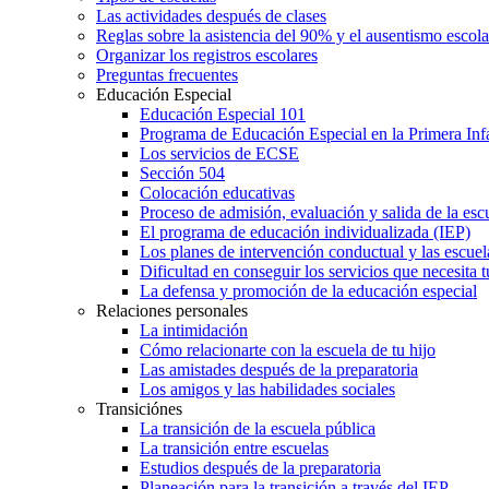
Las actividades después de clases
Reglas sobre la asistencia del 90% y el ausentismo escol
Organizar los registros escolares
Preguntas frecuentes
Educación Especial
Educación Especial 101
Programa de Educación Especial en la Primera Inf
Los servicios de ECSE
Sección 504
Colocación educativas
Proceso de admisión, evaluación y salida de la es
El programa de educación individualizada (IEP)
Los planes de intervención conductual y las escuel
Dificultad en conseguir los servicios que necesita t
La defensa y promoción de la educación especial
Relaciones personales
La intimidación
Cómo relacionarte con la escuela de tu hijo
Las amistades después de la preparatoria
Los amigos y las habilidades sociales
Transiciónes
La transición de la escuela pública
La transición entre escuelas
Estudios después de la preparatoria
Planeación para la transición a través del IEP