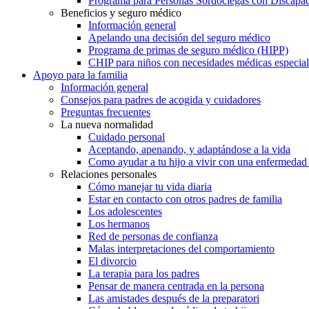
Programa para Personas Sordociegas con Discap
Beneficios y seguro médico
Información general
Apelando una decisión del seguro médico
Programa de primas de seguro médico (HIPP)
CHIP para niños con necesidades médicas especial
Apoyo para la familia
Información general
Consejos para padres de acogida y cuidadores
Preguntas frecuentes
La nueva normalidad
Cuidado personal
Aceptando, apenando, y adaptándose a la vida
Como ayudar a tu hijo a vivir con una enfermedad
Relaciones personales
Cómo manejar tu vida diaria
Estar en contacto con otros padres de familia
Los adolescentes
Los hermanos
Red de personas de confianza
Malas interpretaciones del comportamiento
El divorcio
La terapia para los padres
Pensar de manera centrada en la persona
Las amistades después de la preparatori