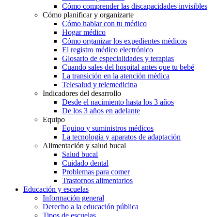
Cómo comprender las discapacidades invisibles
Cómo planificar y organizarte
Cómo hablar con tu médico
Hogar médico
Cómo organizar los expedientes médicos
El registro médico electrónico
Glosario de especialidades y terapias
Cuando sales del hospital antes que tu bebé
La transición en la atención médica
Telesalud y telemedicina
Indicadores del desarrollo
Desde el nacimiento hasta los 3 años
De los 3 años en adelante
Equipo
Equipo y suministros médicos
La tecnología y aparatos de adaptación
Alimentación y salud bucal
Salud bucal
Cuidado dental
Problemas para comer
Trastornos alimentarios
Educación y escuelas
Información general
Derecho a la educación pública
Tipos de escuelas