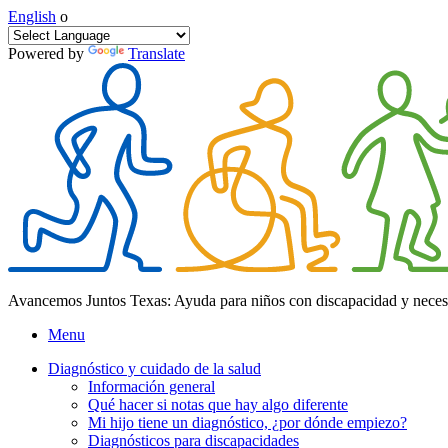
English
o
Powered by
Translate
Avancemos Juntos Texas: Ayuda para niños con discapacidad y neces
Menu
Diagnóstico y cuidado de la salud
Información general
Qué hacer si notas que hay algo diferente
Mi hijo tiene un diagnóstico, ¿por dónde empiezo?
Diagnósticos para discapacidades