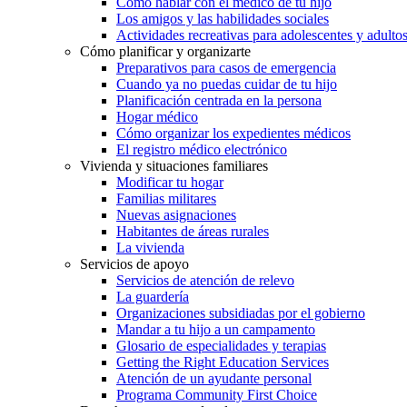
Cómo hablar con el médico de tu hijo
Los amigos y las habilidades sociales
Actividades recreativas para adolescentes y adulto
Cómo planificar y organizarte
Preparativos para casos de emergencia
Cuando ya no puedas cuidar de tu hijo
Planificación centrada en la persona
Hogar médico
Cómo organizar los expedientes médicos
El registro médico electrónico
Vivienda y situaciones familiares
Modificar tu hogar
Familias militares
Nuevas asignaciones
Habitantes de áreas rurales
La vivienda
Servicios de apoyo
Servicios de atención de relevo
La guardería
Organizaciones subsidiadas por el gobierno
Mandar a tu hijo a un campamento
Glosario de especialidades y terapias
Getting the Right Education Services
Atención de un ayudante personal
Programa Community First Choice