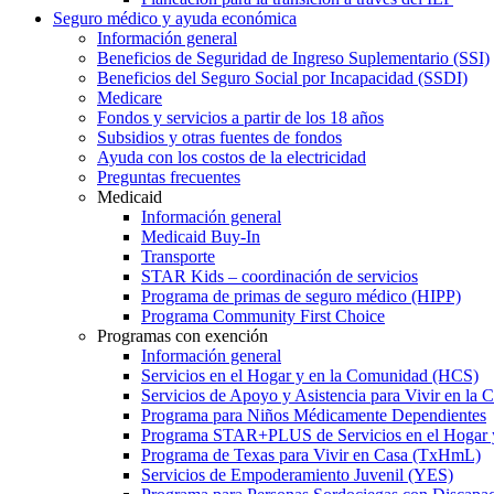
Seguro médico y ayuda económica
Información general
Beneficios de Seguridad de Ingreso Suplementario (SSI)
Beneficios del Seguro Social por Incapacidad (SSDI)
Medicare
Fondos y servicios a partir de los 18 años
Subsidios y otras fuentes de fondos
Ayuda con los costos de la electricidad
Preguntas frecuentes
Medicaid
Información general
Medicaid Buy-In
Transporte
STAR Kids – coordinación de servicios
Programa de primas de seguro médico (HIPP)
Programa Community First Choice
Programas con exención
Información general
Servicios en el Hogar y en la Comunidad (HCS)
Servicios de Apoyo y Asistencia para Vivir en l
Programa para Niños Médicamente Dependientes
Programa STAR+PLUS de Servicios en el Hogar
Programa de Texas para Vivir en Casa (TxHmL)
Servicios de Empoderamiento Juvenil (YES)