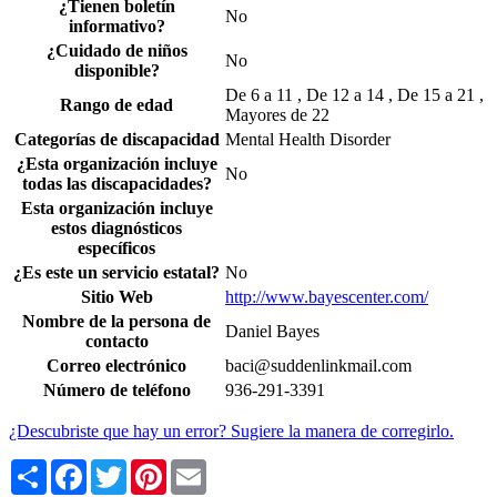
¿Tienen boletín
No
informativo?
¿Cuidado de niños
No
disponible?
De 6 a 11 , De 12 a 14 , De 15 a 21 ,
Rango de edad
Mayores de 22
Categorías de discapacidad
Mental Health Disorder
¿Esta organización incluye
No
todas las discapacidades?
Esta organización incluye
estos diagnósticos
específicos
¿Es este un servicio estatal?
No
Sitio Web
http://www.bayescenter.com/
Nombre de la persona de
Daniel Bayes
contacto
Correo electrónico
baci@suddenlinkmail.com
Número de teléfono
936-291-3391
¿Descubriste que hay un error? Sugiere la manera de corregirlo.
Share
Facebook
Twitter
Pinterest
Email