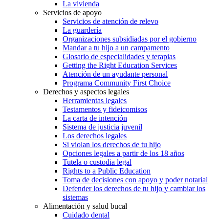
La vivienda
Servicios de apoyo
Servicios de atención de relevo
La guardería
Organizaciones subsidiadas por el gobierno
Mandar a tu hijo a un campamento
Glosario de especialidades y terapias
Getting the Right Education Services
Atención de un ayudante personal
Programa Community First Choice
Derechos y aspectos legales
Herramientas legales
Testamentos y fideicomisos
La carta de intención
Sistema de justicia juvenil
Los derechos legales
Si violan los derechos de tu hijo
Opciones legales a partir de los 18 años
Tutela o custodia legal
Rights to a Public Education
Toma de decisiones con apoyo y poder notarial
Defender los derechos de tu hijo y cambiar los
sistemas
Alimentación y salud bucal
Cuidado dental