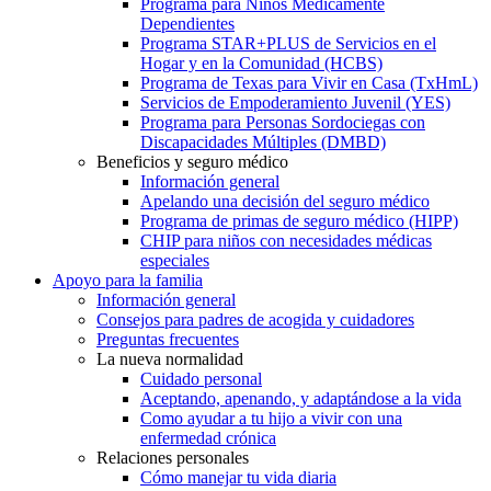
Programa para Niños Médicamente
Dependientes
Programa STAR+PLUS de Servicios en el
Hogar y en la Comunidad (HCBS)
Programa de Texas para Vivir en Casa (TxHmL)
Servicios de Empoderamiento Juvenil (YES)
Programa para Personas Sordociegas con
Discapacidades Múltiples (DMBD)
Beneficios y seguro médico
Información general
Apelando una decisión del seguro médico
Programa de primas de seguro médico (HIPP)
CHIP para niños con necesidades médicas
especiales
Apoyo para la familia
Información general
Consejos para padres de acogida y cuidadores
Preguntas frecuentes
La nueva normalidad
Cuidado personal
Aceptando, apenando, y adaptándose a la vida
Como ayudar a tu hijo a vivir con una
enfermedad crónica
Relaciones personales
Cómo manejar tu vida diaria