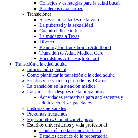
Consejos y estrategias para la salud bucal
Problemas para comer
Transiciónes
Sucesos importantes de la vida
La pubertad y la sexualidad
Cuando fallece tu hijo
La mudanza a Texas
Divorce
Planning for Transition to Adulthood
Transition to Adult Medical Care
Friendships After High School
Transición a la edad adulta
Información general
Cómo planificar la transición a la edad adulta
Fondos y servicios a partir de los 18 años
La transición en la atención médica
Las amistades después de la preparatoria
Actividades recreativas para adolescentes y
adultos con discapacidades
Historias personales
Preguntas frecuentes
Hijos adultos: Garantizar el apoyo
Estudios universitarios y vida profesional
Transición de la escuela pública
Estudios después de la preparatoria