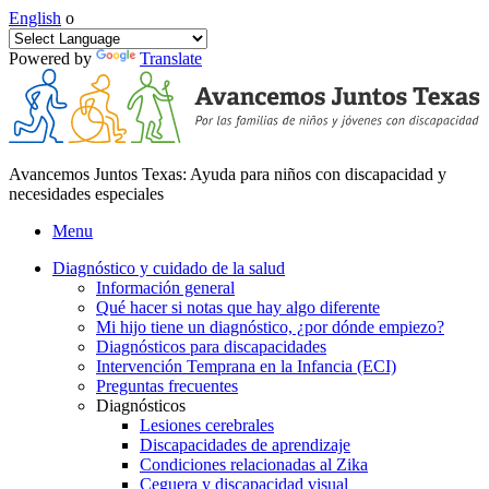
English
o
Powered by
Translate
Avancemos Juntos Texas: Ayuda para niños con discapacidad y
necesidades especiales
Menu
Diagnóstico y cuidado de la salud
Información general
Qué hacer si notas que hay algo diferente
Mi hijo tiene un diagnóstico, ¿por dónde empiezo?
Diagnósticos para discapacidades
Intervención Temprana en la Infancia (ECI)
Preguntas frecuentes
Diagnósticos
Lesiones cerebrales
Discapacidades de aprendizaje
Condiciones relacionadas al Zika
Ceguera y discapacidad visual