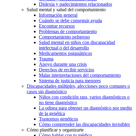
Dislexia y padecimientos relacionados
Salud mental y salud del comportamiento
Información general
Cuándo se debe conseguir ayuda
Encontrar recursos
Problemas de comportamiento
Comportamiento peligroso
Salud mental en niños con discapacidad
intelectual o del desarrollo
Medicamentos psiquiátricos
Trauma
Apoyo durante una crisis
Derechos de recibir servicios
Malas interpretaciones del comportamiento
Sistema de justicia para menores
Discapacidades múltiples, afecciones poco comunes o
casos sin diagnóstico
Niños con condición rara, varios diagnósticos o
no tiene diagnóstico
La odisea para obtener un diagnóstico por medio
de la genética
Trastornos genéticos
Cómo comprender las discapacidades invisibles
Cómo planificar y organizarte
Cómo hablar con tu médico