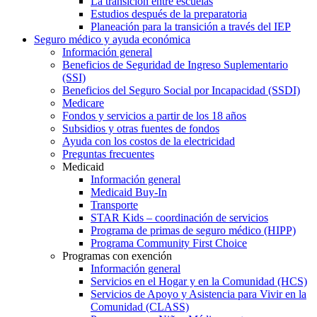
La transición entre escuelas
Estudios después de la preparatoria
Planeación para la transición a través del IEP
Seguro médico y ayuda económica
Información general
Beneficios de Seguridad de Ingreso Suplementario
(SSI)
Beneficios del Seguro Social por Incapacidad (SSDI)
Medicare
Fondos y servicios a partir de los 18 años
Subsidios y otras fuentes de fondos
Ayuda con los costos de la electricidad
Preguntas frecuentes
Medicaid
Información general
Medicaid Buy-In
Transporte
STAR Kids – coordinación de servicios
Programa de primas de seguro médico (HIPP)
Programa Community First Choice
Programas con exención
Información general
Servicios en el Hogar y en la Comunidad (HCS)
Servicios de Apoyo y Asistencia para Vivir en la
Comunidad (CLASS)