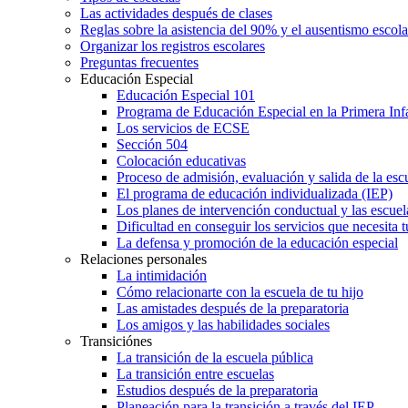
Las actividades después de clases
Reglas sobre la asistencia del 90% y el ausentismo escol
Organizar los registros escolares
Preguntas frecuentes
Educación Especial
Educación Especial 101
Programa de Educación Especial en la Primera Inf
Los servicios de ECSE
Sección 504
Colocación educativas
Proceso de admisión, evaluación y salida de la es
El programa de educación individualizada (IEP)
Los planes de intervención conductual y las escuel
Dificultad en conseguir los servicios que necesita t
La defensa y promoción de la educación especial
Relaciones personales
La intimidación
Cómo relacionarte con la escuela de tu hijo
Las amistades después de la preparatoria
Los amigos y las habilidades sociales
Transiciónes
La transición de la escuela pública
La transición entre escuelas
Estudios después de la preparatoria
Planeación para la transición a través del IEP