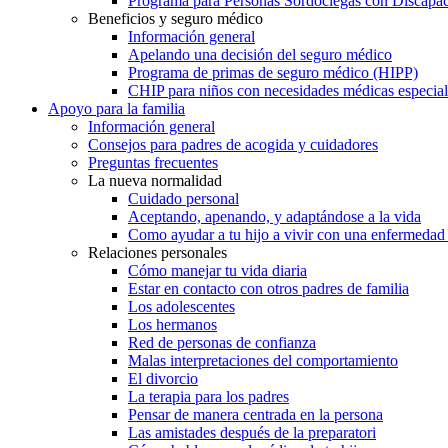
Programa para Personas Sordociegas con Discap
Beneficios y seguro médico
Información general
Apelando una decisión del seguro médico
Programa de primas de seguro médico (HIPP)
CHIP para niños con necesidades médicas especial
Apoyo para la familia
Información general
Consejos para padres de acogida y cuidadores
Preguntas frecuentes
La nueva normalidad
Cuidado personal
Aceptando, apenando, y adaptándose a la vida
Como ayudar a tu hijo a vivir con una enfermedad
Relaciones personales
Cómo manejar tu vida diaria
Estar en contacto con otros padres de familia
Los adolescentes
Los hermanos
Red de personas de confianza
Malas interpretaciones del comportamiento
El divorcio
La terapia para los padres
Pensar de manera centrada en la persona
Las amistades después de la preparatori