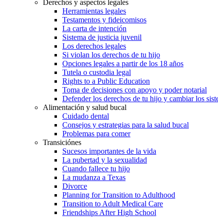
Derechos y aspectos legales
Herramientas legales
Testamentos y fideicomisos
La carta de intención
Sistema de justicia juvenil
Los derechos legales
Si violan los derechos de tu hijo
Opciones legales a partir de los 18 años
Tutela o custodia legal
Rights to a Public Education
Toma de decisiones con apoyo y poder notarial
Defender los derechos de tu hijo y cambiar los sis
Alimentación y salud bucal
Cuidado dental
Consejos y estrategias para la salud bucal
Problemas para comer
Transiciónes
Sucesos importantes de la vida
La pubertad y la sexualidad
Cuando fallece tu hijo
La mudanza a Texas
Divorce
Planning for Transition to Adulthood
Transition to Adult Medical Care
Friendships After High School