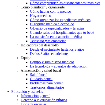
Cómo comprender las discapacidades invisibles
Cómo planificar y organizarte
Cómo hablar con tu médico
Hogar médico
Cómo organizar los expedientes médicos
El registro médico electrónico
Glosario de especialidades y terapias
Cuando sales del hospital antes que tu bebé
La transición en la atención médica
Telesalud y telemedicina
Indicadores del desarrollo
Desde el nacimiento hasta los 3 años
De los 3 años en adelante
Equipo
Equipo y suministros médicos
La tecnología y aparatos de adaptación
Alimentación y salud bucal
Salud bucal
Cuidado dental
Problemas para comer
Trastornos alimentarios
Educación y escuelas
Información general
Derecho a la educación pública
Tipos de escuelas