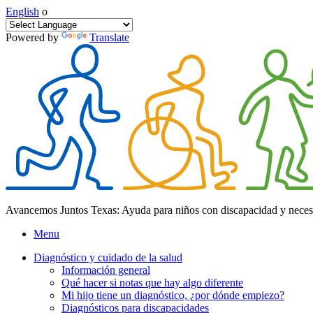
English
o
Powered by
Translate
Avancemos Juntos Texas: Ayuda para niños con discapacidad y neces
Menu
Diagnóstico y cuidado de la salud
Información general
Qué hacer si notas que hay algo diferente
Mi hijo tiene un diagnóstico, ¿por dónde empiezo?
Diagnósticos para discapacidades