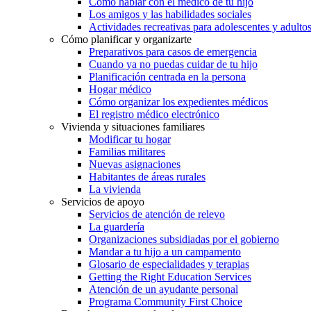
Cómo hablar con el médico de tu hijo
Los amigos y las habilidades sociales
Actividades recreativas para adolescentes y adulto
Cómo planificar y organizarte
Preparativos para casos de emergencia
Cuando ya no puedas cuidar de tu hijo
Planificación centrada en la persona
Hogar médico
Cómo organizar los expedientes médicos
El registro médico electrónico
Vivienda y situaciones familiares
Modificar tu hogar
Familias militares
Nuevas asignaciones
Habitantes de áreas rurales
La vivienda
Servicios de apoyo
Servicios de atención de relevo
La guardería
Organizaciones subsidiadas por el gobierno
Mandar a tu hijo a un campamento
Glosario de especialidades y terapias
Getting the Right Education Services
Atención de un ayudante personal
Programa Community First Choice