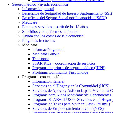
Seguro médico y ayuda económica
Información general
Beneficios de Seguridad de Ingreso Suplementario (SSI)
Beneficios del Seguro Social por Incapacidad (SSDI)
Medicare
Fondos y servicios a partir de los 18 años
Subsidios y otras fuentes de fondos
Ayuda con los costos de la electricidad
Preguntas frecuentes
Medicaid
Información general
Medicaid Buy-In
Transporte
STAR Kids – coordinación de servicios
Programa de primas de seguro médico (HIPP)
Programa Community First Choice
Programas con exención
Información general
Servicios en el Hogar y en la Comunidad (HCS)
Servicios de Apoyo y Asistencia para Vivir en l
Programa para Niños Médicamente Dependientes
Programa STAR+PLUS de Servicios en el Hogar
Programa de Texas para Vivir en Casa (TxHmL)
Servicios de Empoderamiento Juvenil (YES)