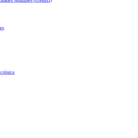
acidades Múltiples (DMBD)
es
 crónica