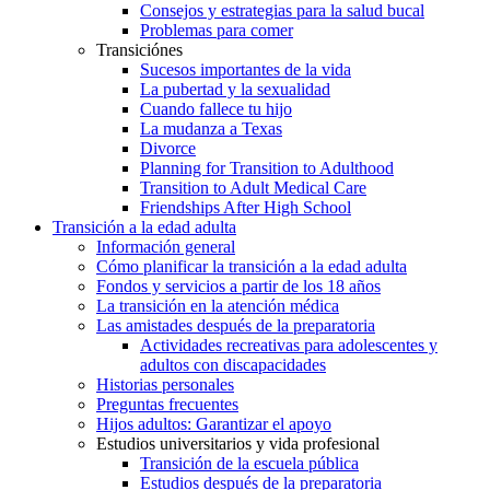
Consejos y estrategias para la salud bucal
Problemas para comer
Transiciónes
Sucesos importantes de la vida
La pubertad y la sexualidad
Cuando fallece tu hijo
La mudanza a Texas
Divorce
Planning for Transition to Adulthood
Transition to Adult Medical Care
Friendships After High School
Transición a la edad adulta
Información general
Cómo planificar la transición a la edad adulta
Fondos y servicios a partir de los 18 años
La transición en la atención médica
Las amistades después de la preparatoria
Actividades recreativas para adolescentes y
adultos con discapacidades
Historias personales
Preguntas frecuentes
Hijos adultos: Garantizar el apoyo
Estudios universitarios y vida profesional
Transición de la escuela pública
Estudios después de la preparatoria