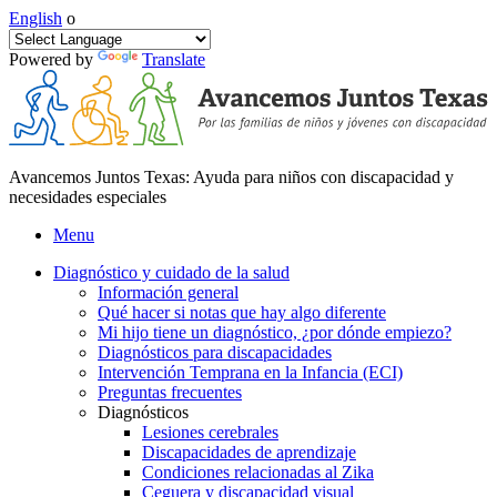
English
o
Powered by
Translate
Avancemos Juntos Texas: Ayuda para niños con discapacidad y
necesidades especiales
Menu
Diagnóstico y cuidado de la salud
Información general
Qué hacer si notas que hay algo diferente
Mi hijo tiene un diagnóstico, ¿por dónde empiezo?
Diagnósticos para discapacidades
Intervención Temprana en la Infancia (ECI)
Preguntas frecuentes
Diagnósticos
Lesiones cerebrales
Discapacidades de aprendizaje
Condiciones relacionadas al Zika
Ceguera y discapacidad visual