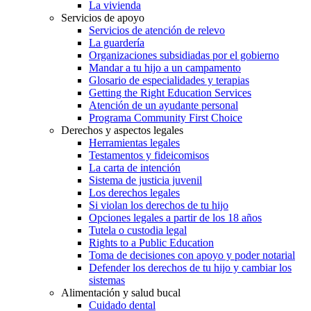
La vivienda
Servicios de apoyo
Servicios de atención de relevo
La guardería
Organizaciones subsidiadas por el gobierno
Mandar a tu hijo a un campamento
Glosario de especialidades y terapias
Getting the Right Education Services
Atención de un ayudante personal
Programa Community First Choice
Derechos y aspectos legales
Herramientas legales
Testamentos y fideicomisos
La carta de intención
Sistema de justicia juvenil
Los derechos legales
Si violan los derechos de tu hijo
Opciones legales a partir de los 18 años
Tutela o custodia legal
Rights to a Public Education
Toma de decisiones con apoyo y poder notarial
Defender los derechos de tu hijo y cambiar los
sistemas
Alimentación y salud bucal
Cuidado dental