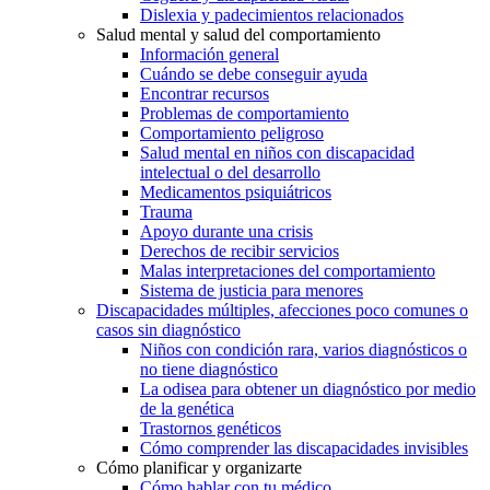
Dislexia y padecimientos relacionados
Salud mental y salud del comportamiento
Información general
Cuándo se debe conseguir ayuda
Encontrar recursos
Problemas de comportamiento
Comportamiento peligroso
Salud mental en niños con discapacidad
intelectual o del desarrollo
Medicamentos psiquiátricos
Trauma
Apoyo durante una crisis
Derechos de recibir servicios
Malas interpretaciones del comportamiento
Sistema de justicia para menores
Discapacidades múltiples, afecciones poco comunes o
casos sin diagnóstico
Niños con condición rara, varios diagnósticos o
no tiene diagnóstico
La odisea para obtener un diagnóstico por medio
de la genética
Trastornos genéticos
Cómo comprender las discapacidades invisibles
Cómo planificar y organizarte
Cómo hablar con tu médico