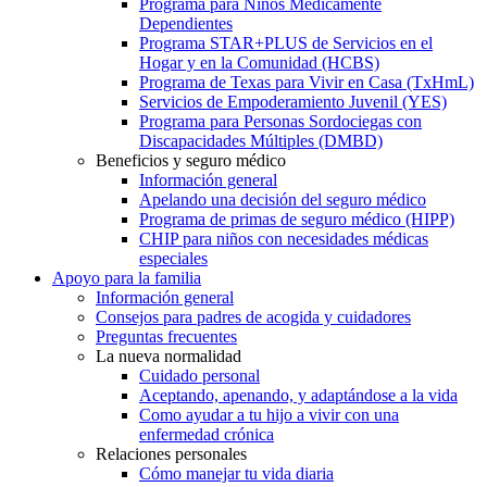
Programa para Niños Médicamente
Dependientes
Programa STAR+PLUS de Servicios en el
Hogar y en la Comunidad (HCBS)
Programa de Texas para Vivir en Casa (TxHmL)
Servicios de Empoderamiento Juvenil (YES)
Programa para Personas Sordociegas con
Discapacidades Múltiples (DMBD)
Beneficios y seguro médico
Información general
Apelando una decisión del seguro médico
Programa de primas de seguro médico (HIPP)
CHIP para niños con necesidades médicas
especiales
Apoyo para la familia
Información general
Consejos para padres de acogida y cuidadores
Preguntas frecuentes
La nueva normalidad
Cuidado personal
Aceptando, apenando, y adaptándose a la vida
Como ayudar a tu hijo a vivir con una
enfermedad crónica
Relaciones personales
Cómo manejar tu vida diaria