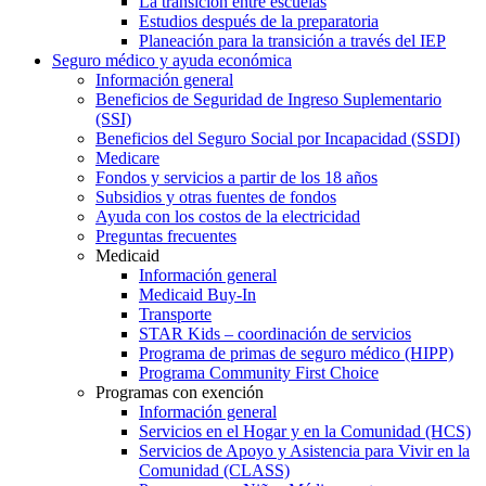
La transición entre escuelas
Estudios después de la preparatoria
Planeación para la transición a través del IEP
Seguro médico y ayuda económica
Información general
Beneficios de Seguridad de Ingreso Suplementario
(SSI)
Beneficios del Seguro Social por Incapacidad (SSDI)
Medicare
Fondos y servicios a partir de los 18 años
Subsidios y otras fuentes de fondos
Ayuda con los costos de la electricidad
Preguntas frecuentes
Medicaid
Información general
Medicaid Buy-In
Transporte
STAR Kids – coordinación de servicios
Programa de primas de seguro médico (HIPP)
Programa Community First Choice
Programas con exención
Información general
Servicios en el Hogar y en la Comunidad (HCS)
Servicios de Apoyo y Asistencia para Vivir en la
Comunidad (CLASS)