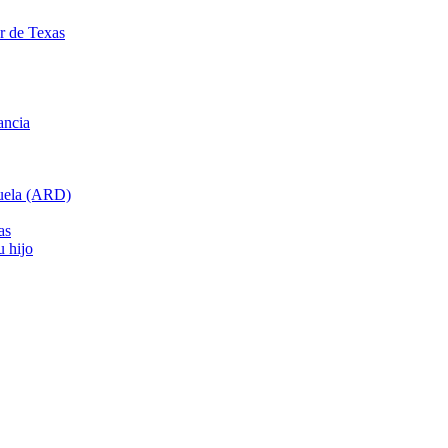
ar de Texas
ancia
cuela (ARD)
as
u hijo