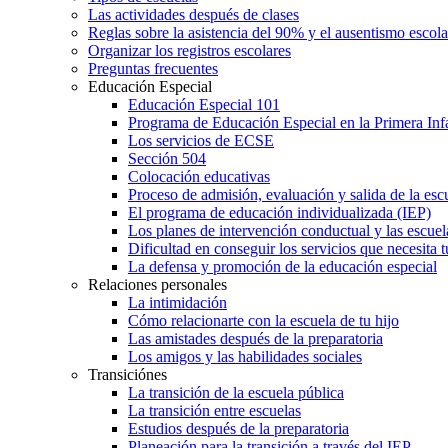
Las actividades después de clases
Reglas sobre la asistencia del 90% y el ausentismo escol
Organizar los registros escolares
Preguntas frecuentes
Educación Especial
Educación Especial 101
Programa de Educación Especial en la Primera Inf
Los servicios de ECSE
Sección 504
Colocación educativas
Proceso de admisión, evaluación y salida de la es
El programa de educación individualizada (IEP)
Los planes de intervención conductual y las escuel
Dificultad en conseguir los servicios que necesita t
La defensa y promoción de la educación especial
Relaciones personales
La intimidación
Cómo relacionarte con la escuela de tu hijo
Las amistades después de la preparatoria
Los amigos y las habilidades sociales
Transiciónes
La transición de la escuela pública
La transición entre escuelas
Estudios después de la preparatoria
Planeación para la transición a través del IEP