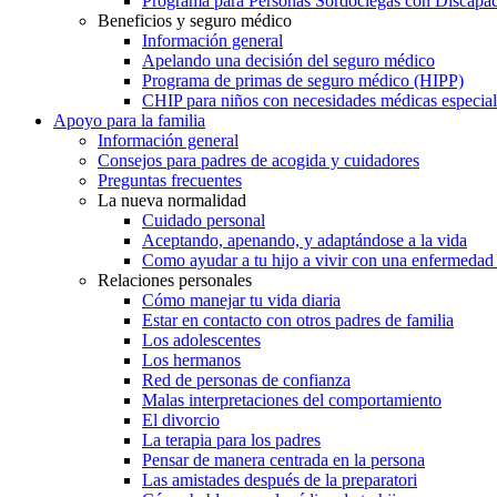
Programa para Personas Sordociegas con Discap
Beneficios y seguro médico
Información general
Apelando una decisión del seguro médico
Programa de primas de seguro médico (HIPP)
CHIP para niños con necesidades médicas especial
Apoyo para la familia
Información general
Consejos para padres de acogida y cuidadores
Preguntas frecuentes
La nueva normalidad
Cuidado personal
Aceptando, apenando, y adaptándose a la vida
Como ayudar a tu hijo a vivir con una enfermedad
Relaciones personales
Cómo manejar tu vida diaria
Estar en contacto con otros padres de familia
Los adolescentes
Los hermanos
Red de personas de confianza
Malas interpretaciones del comportamiento
El divorcio
La terapia para los padres
Pensar de manera centrada en la persona
Las amistades después de la preparatori