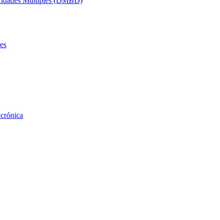
acidades Múltiples (DMBD)
es
 crónica