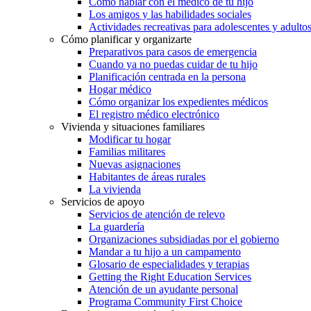
Cómo hablar con el médico de tu hijo
Los amigos y las habilidades sociales
Actividades recreativas para adolescentes y adulto
Cómo planificar y organizarte
Preparativos para casos de emergencia
Cuando ya no puedas cuidar de tu hijo
Planificación centrada en la persona
Hogar médico
Cómo organizar los expedientes médicos
El registro médico electrónico
Vivienda y situaciones familiares
Modificar tu hogar
Familias militares
Nuevas asignaciones
Habitantes de áreas rurales
La vivienda
Servicios de apoyo
Servicios de atención de relevo
La guardería
Organizaciones subsidiadas por el gobierno
Mandar a tu hijo a un campamento
Glosario de especialidades y terapias
Getting the Right Education Services
Atención de un ayudante personal
Programa Community First Choice