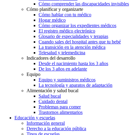
Cómo comprender las discapacidades invisibles
Cómo planificar y organizarte
Cómo hablar con tu médico
Hogar médico
Cómo organizar los expedientes médicos
El registro médico electrónico
Glosario de especialidades y terapias
Cuando sales del hospital antes que tu bebé
La transición en la atención médica
Telesalud y telemedicina
Indicadores del desarrollo
Desde el nacimiento hasta los 3 años
De los 3 años en adelante
Equipo
Equipo y suministros médicos
La tecnología y aparatos de adaptación
Alimentación y salud bucal
Salud bucal
Cuidado dental
Problemas para comer
Trastornos alimentarios
Educación y escuelas
Información general
Derecho a la educación pública
Tipos de escuelas