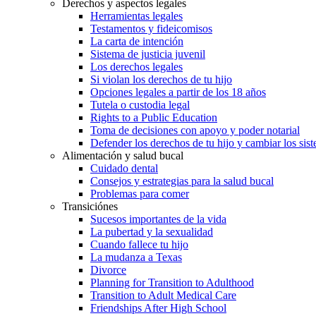
Derechos y aspectos legales
Herramientas legales
Testamentos y fideicomisos
La carta de intención
Sistema de justicia juvenil
Los derechos legales
Si violan los derechos de tu hijo
Opciones legales a partir de los 18 años
Tutela o custodia legal
Rights to a Public Education
Toma de decisiones con apoyo y poder notarial
Defender los derechos de tu hijo y cambiar los sis
Alimentación y salud bucal
Cuidado dental
Consejos y estrategias para la salud bucal
Problemas para comer
Transiciónes
Sucesos importantes de la vida
La pubertad y la sexualidad
Cuando fallece tu hijo
La mudanza a Texas
Divorce
Planning for Transition to Adulthood
Transition to Adult Medical Care
Friendships After High School