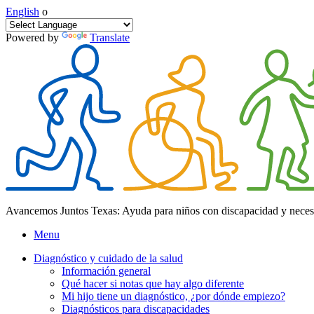
English
o
Powered by
Translate
Avancemos Juntos Texas: Ayuda para niños con discapacidad y neces
Menu
Diagnóstico y cuidado de la salud
Información general
Qué hacer si notas que hay algo diferente
Mi hijo tiene un diagnóstico, ¿por dónde empiezo?
Diagnósticos para discapacidades