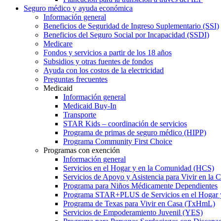
Seguro médico y ayuda económica
Información general
Beneficios de Seguridad de Ingreso Suplementario (SSI)
Beneficios del Seguro Social por Incapacidad (SSDI)
Medicare
Fondos y servicios a partir de los 18 años
Subsidios y otras fuentes de fondos
Ayuda con los costos de la electricidad
Preguntas frecuentes
Medicaid
Información general
Medicaid Buy-In
Transporte
STAR Kids – coordinación de servicios
Programa de primas de seguro médico (HIPP)
Programa Community First Choice
Programas con exención
Información general
Servicios en el Hogar y en la Comunidad (HCS)
Servicios de Apoyo y Asistencia para Vivir en l
Programa para Niños Médicamente Dependientes
Programa STAR+PLUS de Servicios en el Hogar
Programa de Texas para Vivir en Casa (TxHmL)
Servicios de Empoderamiento Juvenil (YES)