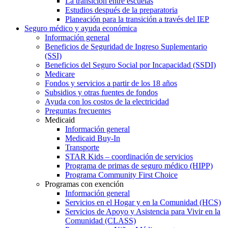
La transición entre escuelas
Estudios después de la preparatoria
Planeación para la transición a través del IEP
Seguro médico y ayuda económica
Información general
Beneficios de Seguridad de Ingreso Suplementario
(SSI)
Beneficios del Seguro Social por Incapacidad (SSDI)
Medicare
Fondos y servicios a partir de los 18 años
Subsidios y otras fuentes de fondos
Ayuda con los costos de la electricidad
Preguntas frecuentes
Medicaid
Información general
Medicaid Buy-In
Transporte
STAR Kids – coordinación de servicios
Programa de primas de seguro médico (HIPP)
Programa Community First Choice
Programas con exención
Información general
Servicios en el Hogar y en la Comunidad (HCS)
Servicios de Apoyo y Asistencia para Vivir en la
Comunidad (CLASS)