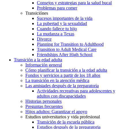
Consejos y estrategias para la salud bucal
Problemas para comer
Transiciónes
Sucesos importantes de la vida
La pubertad y la sexualidad
Cuando fallece tu hijo
La mudanza a Texas
Divorce
Planning for Transition to Adulthood
Transition to Adult Medical Care
Friendships After High School
Transición a la edad adulta
Información general
Cómo planificar la transición a la edad adulta
Fondos y servicios a partir de los 18 años
La transición en la atención médica
Las amistades después de la preparatoria
Actividades recreativas para adolescentes y
adultos con discapacidades
Historias personales
Preguntas frecuentes
Hijos adultos: Garantizar el apoyo
Estudios universitarios y vida profesional
Transición de la escuela pública
Estudios después de la preparatoria