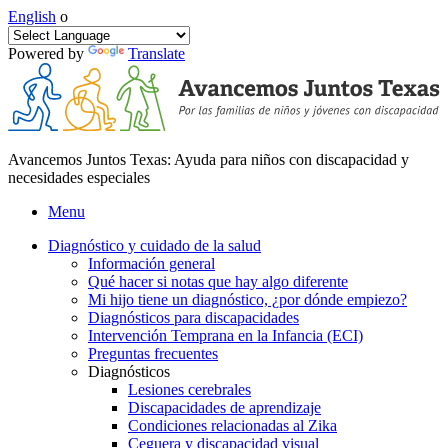
English
o
Powered by
Translate
Avancemos Juntos Texas: Ayuda para niños con discapacidad y
necesidades especiales
Menu
Diagnóstico y cuidado de la salud
Información general
Qué hacer si notas que hay algo diferente
Mi hijo tiene un diagnóstico, ¿por dónde empiezo?
Diagnósticos para discapacidades
Intervención Temprana en la Infancia (ECI)
Preguntas frecuentes
Diagnósticos
Lesiones cerebrales
Discapacidades de aprendizaje
Condiciones relacionadas al Zika
Ceguera y discapacidad visual