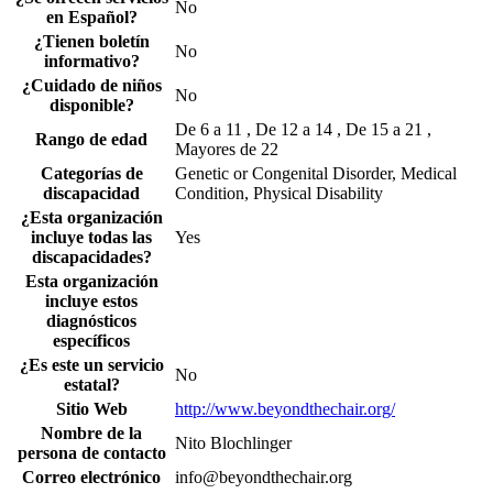
No
en Español?
¿Tienen boletín
No
informativo?
¿Cuidado de niños
No
disponible?
De 6 a 11 , De 12 a 14 , De 15 a 21 ,
Rango de edad
Mayores de 22
Categorías de
Genetic or Congenital Disorder, Medical
discapacidad
Condition, Physical Disability
¿Esta organización
incluye todas las
Yes
discapacidades?
Esta organización
incluye estos
diagnósticos
específicos
¿Es este un servicio
No
estatal?
Sitio Web
http://www.beyondthechair.org/
Nombre de la
Nito Blochlinger
persona de contacto
Correo electrónico
info@beyondthechair.org