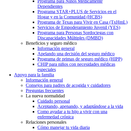
Programa para Niños Médicamente
Dependientes
Programa STAR+PLUS de Servicios en el
Hogar y en la Comunidad (HCBS)
Programa de Texas para Vivir en Casa (TxHmL)
Servicios de Empoderamiento Juvenil (YES)
Programa para Personas Sordociegas con
Discapacidades Múltiples (DMBD)
Beneficios y seguro médico
Información general
Apelando una decisión del seguro médico
Programa de primas de seguro médico (HIPP)
CHIP para niños con necesidades médicas
especiales
Apoyo para la familia
Información general
Consejos para padres de acogida y cuidadores
Preguntas frecuentes
La nueva normalidad
Cuidado personal
Aceptando, apenando, y adaptándose a la vida
Como ayudar a tu hijo a vivir con una
enfermedad crónica
Relaciones personales
Cómo manejar tu vida diaria