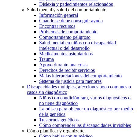
Dislexia y padecimientos relacionados
Salud mental y salud del comportamiento
Información general
Cuándo se debe conseguir ayuda
Encontrar recursos
Problemas de comportamiento
Comportamiento peligroso
Salud mental en niños con discapacidad
intelectual o del desarrollo
Medicamentos psiquiátricos
Trauma
Apoyo durante una crisis
Derechos de recibir servicios
Malas interpretaciones del comportamiento
Sistema de justicia para menores
Discapacidades múltiples, afecciones poco comunes o
casos sin diagnóstico
Niños con condición rara, varios diagnósticos o
no tiene diagnóstico
La odisea para obtener un diagnóstico por medio
de la genética
Trastornos genéticos
Cómo comprender las discapacidades invisibles
Cómo planificar y organizarte
Cómo hablar con tu médico