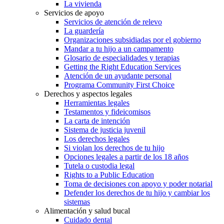
La vivienda
Servicios de apoyo
Servicios de atención de relevo
La guardería
Organizaciones subsidiadas por el gobierno
Mandar a tu hijo a un campamento
Glosario de especialidades y terapias
Getting the Right Education Services
Atención de un ayudante personal
Programa Community First Choice
Derechos y aspectos legales
Herramientas legales
Testamentos y fideicomisos
La carta de intención
Sistema de justicia juvenil
Los derechos legales
Si violan los derechos de tu hijo
Opciones legales a partir de los 18 años
Tutela o custodia legal
Rights to a Public Education
Toma de decisiones con apoyo y poder notarial
Defender los derechos de tu hijo y cambiar los
sistemas
Alimentación y salud bucal
Cuidado dental