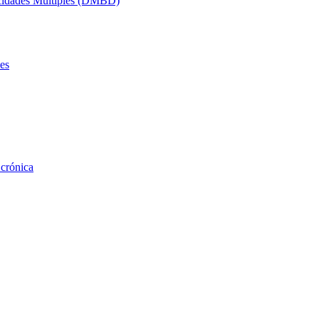
acidades Múltiples (DMBD)
es
 crónica