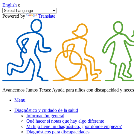
English
o
Powered by
Translate
Avancemos Juntos Texas: Ayuda para niños con discapacidad y neces
Menu
Diagnóstico y cuidado de la salud
Información general
Qué hacer si notas que hay algo diferente
Mi hijo tiene un diagnóstico, ¿por dónde empiezo?
Diagnósticos para discapacidades