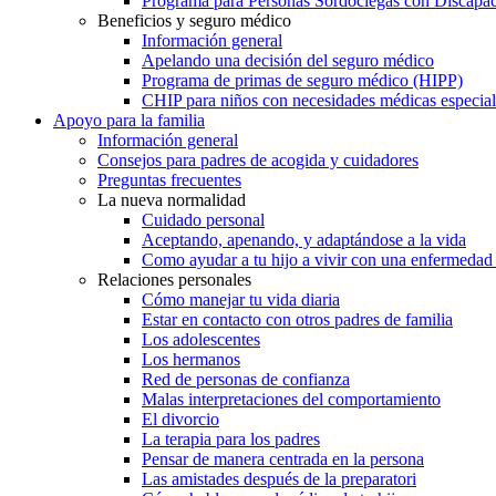
Programa para Personas Sordociegas con Discap
Beneficios y seguro médico
Información general
Apelando una decisión del seguro médico
Programa de primas de seguro médico (HIPP)
CHIP para niños con necesidades médicas especial
Apoyo para la familia
Información general
Consejos para padres de acogida y cuidadores
Preguntas frecuentes
La nueva normalidad
Cuidado personal
Aceptando, apenando, y adaptándose a la vida
Como ayudar a tu hijo a vivir con una enfermedad
Relaciones personales
Cómo manejar tu vida diaria
Estar en contacto con otros padres de familia
Los adolescentes
Los hermanos
Red de personas de confianza
Malas interpretaciones del comportamiento
El divorcio
La terapia para los padres
Pensar de manera centrada en la persona
Las amistades después de la preparatori