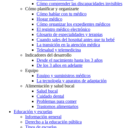
Cómo comprender las discapacidades invisibles
Cómo planificar y organizarte
Cómo hablar con tu médico
Hogar médico
Cómo organizar los expedientes médicos
El registro médico electrónico
Glosario de especialidades y terapias
Cuando sales del hospital antes que tu bebé
La transición en la atención médica
Telesalud y telemedicina
Indicadores del desarrollo
Desde el nacimiento hasta los 3 años
De los 3 años en adelante
Equipo
Equipo y suministros médicos
La tecnología y aparatos de adaptación
Alimentación y salud bucal
Salud bucal
Cuidado dental
Problemas para comer
Trastornos alimentarios
Educación y escuelas
Información general
Derecho a la educación pública
Tipos de escuelas