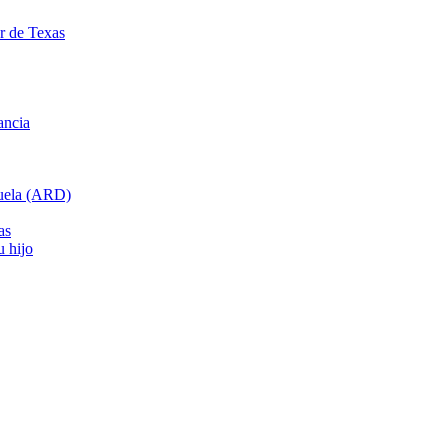
ar de Texas
ancia
cuela (ARD)
as
u hijo