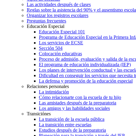
Las actividades después de clases
Reglas sobre la asistencia del 90% y el ausentismo escol
Organizar los registros escolares
Preguntas frecuentes
Educación Especial
Educación Especial 101
Programa de Educación Especial en la Primera Inf
Los servicios de ECSE
Sección 504
Colocación educativas
Proceso de admisión, evaluación y salida de la es
El programa de educación individualizada (IEP)
Los planes de intervención conductual y las escuel
Dificultad en conseguir los servicios que necesita t
La defensa y promoción de la educación especial
Relaciones personales
La intimidación
Cómo relacionarte con la escuela de tu hijo
Las amistades después de la preparatoria
Los amigos y las habilidades sociales
Transiciónes
La transición de la escuela pública
La transición entre escuelas
Estudios después de la preparatoria
Planeación para la transición a través del IEP