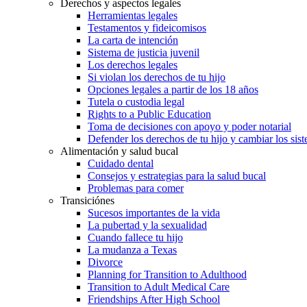
Derechos y aspectos legales
Herramientas legales
Testamentos y fideicomisos
La carta de intención
Sistema de justicia juvenil
Los derechos legales
Si violan los derechos de tu hijo
Opciones legales a partir de los 18 años
Tutela o custodia legal
Rights to a Public Education
Toma de decisiones con apoyo y poder notarial
Defender los derechos de tu hijo y cambiar los sis
Alimentación y salud bucal
Cuidado dental
Consejos y estrategias para la salud bucal
Problemas para comer
Transiciónes
Sucesos importantes de la vida
La pubertad y la sexualidad
Cuando fallece tu hijo
La mudanza a Texas
Divorce
Planning for Transition to Adulthood
Transition to Adult Medical Care
Friendships After High School