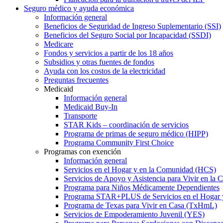
Seguro médico y ayuda económica
Información general
Beneficios de Seguridad de Ingreso Suplementario (SSI)
Beneficios del Seguro Social por Incapacidad (SSDI)
Medicare
Fondos y servicios a partir de los 18 años
Subsidios y otras fuentes de fondos
Ayuda con los costos de la electricidad
Preguntas frecuentes
Medicaid
Información general
Medicaid Buy-In
Transporte
STAR Kids – coordinación de servicios
Programa de primas de seguro médico (HIPP)
Programa Community First Choice
Programas con exención
Información general
Servicios en el Hogar y en la Comunidad (HCS)
Servicios de Apoyo y Asistencia para Vivir en l
Programa para Niños Médicamente Dependientes
Programa STAR+PLUS de Servicios en el Hogar
Programa de Texas para Vivir en Casa (TxHmL)
Servicios de Empoderamiento Juvenil (YES)