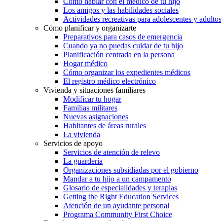
Cómo hablar con el médico de tu hijo
Los amigos y las habilidades sociales
Actividades recreativas para adolescentes y adulto
Cómo planificar y organizarte
Preparativos para casos de emergencia
Cuando ya no puedas cuidar de tu hijo
Planificación centrada en la persona
Hogar médico
Cómo organizar los expedientes médicos
El registro médico electrónico
Vivienda y situaciones familiares
Modificar tu hogar
Familias militares
Nuevas asignaciones
Habitantes de áreas rurales
La vivienda
Servicios de apoyo
Servicios de atención de relevo
La guardería
Organizaciones subsidiadas por el gobierno
Mandar a tu hijo a un campamento
Glosario de especialidades y terapias
Getting the Right Education Services
Atención de un ayudante personal
Programa Community First Choice