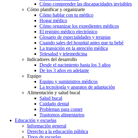
Cómo comprender las discapacidades invisibles
Cómo planificar y organizarte
Cómo hablar con tu médico
Hogar médico
Cómo organizar los expedientes médicos
El registro médico electrónico
Glosario de especialidades y terapias
Cuando sales del hospital antes que tu bebé
La transición en la atención médica
Telesalud y telemedicina
Indicadores del desarrollo
Desde el nacimiento hasta los 3 años
De los 3 años en adelante
Equipo
Equipo y suministros médicos
La tecnología y aparatos de adaptación
Alimentación y salud bucal
Salud bucal
Cuidado dental
Problemas para comer
Trastornos alimentarios
Educación y escuelas
Información general
Derecho a la educación pública
Tipos de escuelas