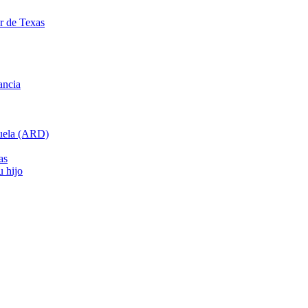
ar de Texas
ancia
cuela (ARD)
as
u hijo