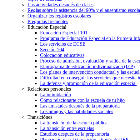
Las actividades después de clases
Reglas sobre la asistencia del 90% y el ausentismo escol
Organizar los registros escolares
Preguntas frecuentes
Educación Especial
Educación Especial 101
Programa de Educación Especial en la Primera Inf
Los servicios de ECSE
Sección 504
Colocación educativas
Proceso de admisión, evaluación y salida de la es
El programa de educación individualizada (IEP)
Los planes de intervención conductual y las escuel
Dificultad en conseguir los servicios que necesita t
La defensa y promoción de la educación especial
Relaciones personales
La intimidación
Cómo relacionarte con la escuela de tu hijo
Las amistades después de la preparatoria
Los amigos y las habilidades sociales
Transiciónes
La transición de la escuela pública
La transición entre escuelas
Estudios después de la preparatoria
Planeación para la transición a través del IEP