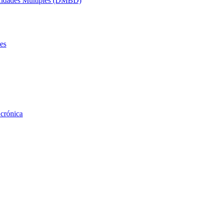
acidades Múltiples (DMBD)
es
 crónica