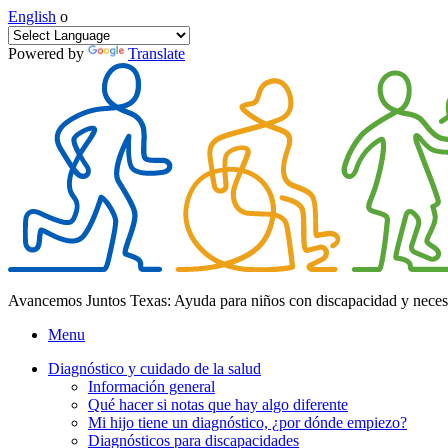
English
o
Powered by
Translate
Avancemos Juntos Texas: Ayuda para niños con discapacidad y neces
Menu
Diagnóstico y cuidado de la salud
Información general
Qué hacer si notas que hay algo diferente
Mi hijo tiene un diagnóstico, ¿por dónde empiezo?
Diagnósticos para discapacidades