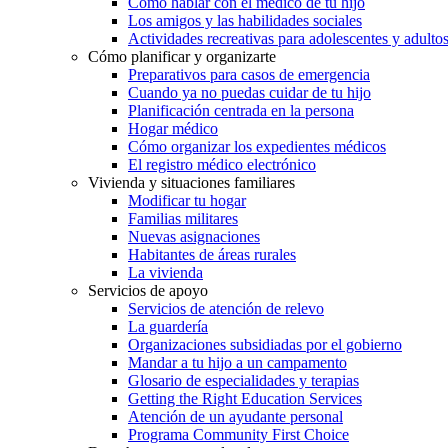
Cómo hablar con el médico de tu hijo
Los amigos y las habilidades sociales
Actividades recreativas para adolescentes y adulto
Cómo planificar y organizarte
Preparativos para casos de emergencia
Cuando ya no puedas cuidar de tu hijo
Planificación centrada en la persona
Hogar médico
Cómo organizar los expedientes médicos
El registro médico electrónico
Vivienda y situaciones familiares
Modificar tu hogar
Familias militares
Nuevas asignaciones
Habitantes de áreas rurales
La vivienda
Servicios de apoyo
Servicios de atención de relevo
La guardería
Organizaciones subsidiadas por el gobierno
Mandar a tu hijo a un campamento
Glosario de especialidades y terapias
Getting the Right Education Services
Atención de un ayudante personal
Programa Community First Choice