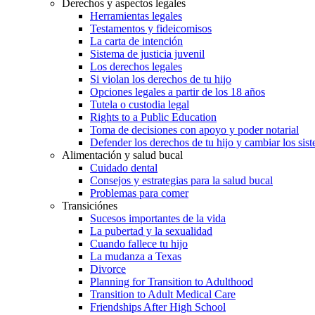
Derechos y aspectos legales
Herramientas legales
Testamentos y fideicomisos
La carta de intención
Sistema de justicia juvenil
Los derechos legales
Si violan los derechos de tu hijo
Opciones legales a partir de los 18 años
Tutela o custodia legal
Rights to a Public Education
Toma de decisiones con apoyo y poder notarial
Defender los derechos de tu hijo y cambiar los sis
Alimentación y salud bucal
Cuidado dental
Consejos y estrategias para la salud bucal
Problemas para comer
Transiciónes
Sucesos importantes de la vida
La pubertad y la sexualidad
Cuando fallece tu hijo
La mudanza a Texas
Divorce
Planning for Transition to Adulthood
Transition to Adult Medical Care
Friendships After High School