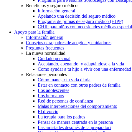
Programa para Personas Sordociegas con Discap
Beneficios y seguro médico
Información general
Apelando una decisión del seguro médico
Programa de primas de seguro médico (HIPP)
CHIP para niños con necesidades médicas especial
Apoyo para la familia
Información general
Consejos para padres de acogida y cuidadores
Preguntas frecuentes
La nueva normalidad
Cuidado personal
Aceptando, apenando, y adaptándose a la vida
Como ayudar a tu hijo a vivir con una enfermedad
Relaciones personales
Cómo manejar tu vida diaria
Estar en contacto con otros padres de familia
Los adolescentes
Los hermanos
Red de personas de confianza
Malas interpretaciones del comportamiento
El divorcio
La terapia para los padres
Pensar de manera centrada en la persona
Las amistades después de la preparatori