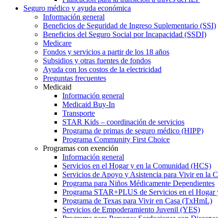
Seguro médico y ayuda económica
Información general
Beneficios de Seguridad de Ingreso Suplementario (SSI)
Beneficios del Seguro Social por Incapacidad (SSDI)
Medicare
Fondos y servicios a partir de los 18 años
Subsidios y otras fuentes de fondos
Ayuda con los costos de la electricidad
Preguntas frecuentes
Medicaid
Información general
Medicaid Buy-In
Transporte
STAR Kids – coordinación de servicios
Programa de primas de seguro médico (HIPP)
Programa Community First Choice
Programas con exención
Información general
Servicios en el Hogar y en la Comunidad (HCS)
Servicios de Apoyo y Asistencia para Vivir en l
Programa para Niños Médicamente Dependientes
Programa STAR+PLUS de Servicios en el Hogar
Programa de Texas para Vivir en Casa (TxHmL)
Servicios de Empoderamiento Juvenil (YES)