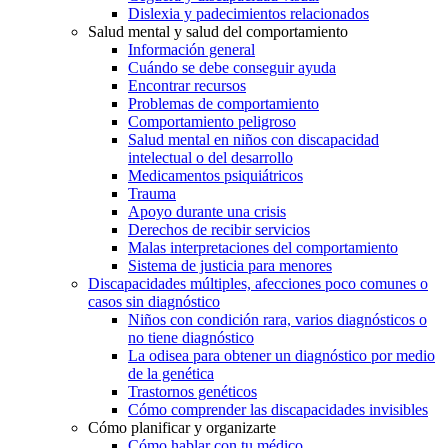
Dislexia y padecimientos relacionados
Salud mental y salud del comportamiento
Información general
Cuándo se debe conseguir ayuda
Encontrar recursos
Problemas de comportamiento
Comportamiento peligroso
Salud mental en niños con discapacidad
intelectual o del desarrollo
Medicamentos psiquiátricos
Trauma
Apoyo durante una crisis
Derechos de recibir servicios
Malas interpretaciones del comportamiento
Sistema de justicia para menores
Discapacidades múltiples, afecciones poco comunes o
casos sin diagnóstico
Niños con condición rara, varios diagnósticos o
no tiene diagnóstico
La odisea para obtener un diagnóstico por medio
de la genética
Trastornos genéticos
Cómo comprender las discapacidades invisibles
Cómo planificar y organizarte
Cómo hablar con tu médico