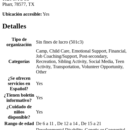
Pharr, 78577, TX
Ubicación accesible:
Yes
Detalles
Tipo de
Sin fines de lucro (501c3)
organización
Camp, Child Care, Emotional Support, Financial,
Job Coaching/Support, Post-secondary,
Categorías
Recreation, Sibling Activity, Social Media, Teen
Activity, Transportation, Volunteer Opportunity,
Other
¿Se ofrecen
servicios en
Yes
Español?
¿Tienen boletín
Yes
informativo?
¿Cuidado de
niños
Yes
disponible?
Rango de edad
De 6 a 11 , De 12 a 14 , De 15 a 21
Developmental Disability, Genetic or Congenital