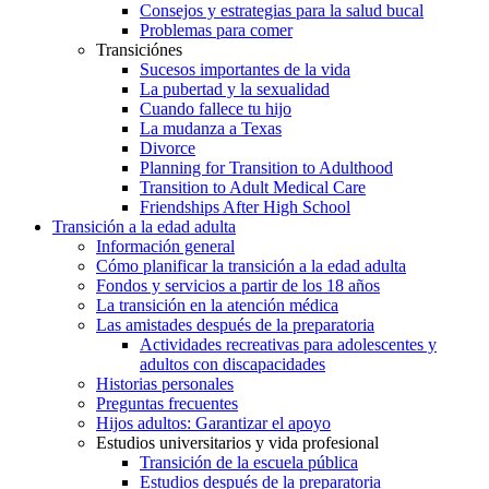
Consejos y estrategias para la salud bucal
Problemas para comer
Transiciónes
Sucesos importantes de la vida
La pubertad y la sexualidad
Cuando fallece tu hijo
La mudanza a Texas
Divorce
Planning for Transition to Adulthood
Transition to Adult Medical Care
Friendships After High School
Transición a la edad adulta
Información general
Cómo planificar la transición a la edad adulta
Fondos y servicios a partir de los 18 años
La transición en la atención médica
Las amistades después de la preparatoria
Actividades recreativas para adolescentes y
adultos con discapacidades
Historias personales
Preguntas frecuentes
Hijos adultos: Garantizar el apoyo
Estudios universitarios y vida profesional
Transición de la escuela pública
Estudios después de la preparatoria