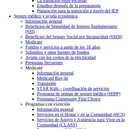
La transición entre escuelas
Estudios después de la preparatoria
Planeación para la transición a través del IEP
Seguro médico y ayuda económica
Información general
Beneficios de Seguridad de Ingreso Suplementario
(SSI)
Beneficios del Seguro Social por Incapacidad (SSDI)
Medicare
Fondos y servicios a partir de los 18 años
Subsidios y otras fuentes de fondos
Ayuda con los costos de la electricidad
Preguntas frecuentes
Medicaid
Información general
Medicaid Buy-In
Transporte
STAR Kids – coordinación de servicios
Programa de primas de seguro médico (HIPP)
Programa Community First Choice
Programas con exención
Información general
Servicios en el Hogar y en la Comunidad (HCS)
Servicios de Apoyo y Asistencia para Vivir en la
Comunidad (CLASS)