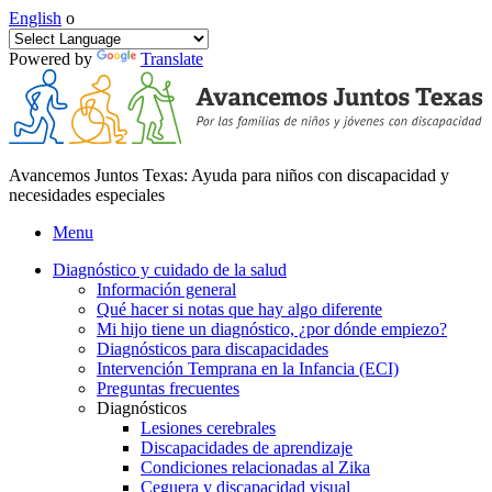
English
o
Powered by
Translate
Avancemos Juntos Texas: Ayuda para niños con discapacidad y
necesidades especiales
Menu
Diagnóstico y cuidado de la salud
Información general
Qué hacer si notas que hay algo diferente
Mi hijo tiene un diagnóstico, ¿por dónde empiezo?
Diagnósticos para discapacidades
Intervención Temprana en la Infancia (ECI)
Preguntas frecuentes
Diagnósticos
Lesiones cerebrales
Discapacidades de aprendizaje
Condiciones relacionadas al Zika
Ceguera y discapacidad visual