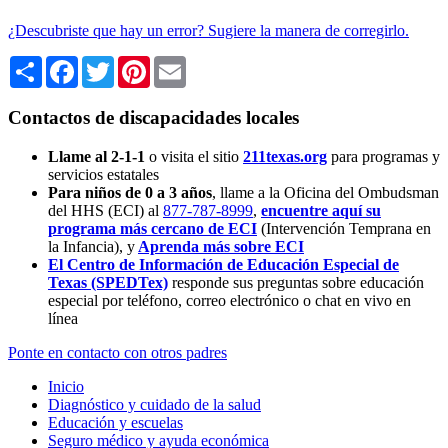
¿Descubriste que hay un error? Sugiere la manera de corregirlo.
Share
Facebook
Twitter
Pinterest
Email
Contactos de discapacidades locales
Llame al 2-1-1
o visita el sitio
211texas.org
para programas y
servicios estatales
Para niños de 0 a 3 años
, llame a la Oficina del Ombudsman
del HHS (ECI) al
877-787-8999
,
encuentre aquí su
programa más cercano de ECI
(Intervención Temprana en
la Infancia),
y
Aprenda más sobre ECI
El Centro de Información de Educación Especial de
Texas (SPEDTex)
responde sus preguntas sobre educación
especial por teléfono, correo electrónico o chat en vivo en
línea
Ponte en contacto con otros padres
Inicio
Diagnóstico y cuidado de la salud
Educación y escuelas
Seguro médico y ayuda económica