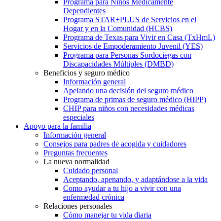
Programa para Niños Médicamente
Dependientes
Programa STAR+PLUS de Servicios en el
Hogar y en la Comunidad (HCBS)
Programa de Texas para Vivir en Casa (TxHmL)
Servicios de Empoderamiento Juvenil (YES)
Programa para Personas Sordociegas con
Discapacidades Múltiples (DMBD)
Beneficios y seguro médico
Información general
Apelando una decisión del seguro médico
Programa de primas de seguro médico (HIPP)
CHIP para niños con necesidades médicas
especiales
Apoyo para la familia
Información general
Consejos para padres de acogida y cuidadores
Preguntas frecuentes
La nueva normalidad
Cuidado personal
Aceptando, apenando, y adaptándose a la vida
Como ayudar a tu hijo a vivir con una
enfermedad crónica
Relaciones personales
Cómo manejar tu vida diaria