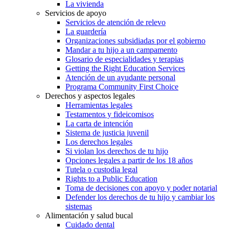
La vivienda
Servicios de apoyo
Servicios de atención de relevo
La guardería
Organizaciones subsidiadas por el gobierno
Mandar a tu hijo a un campamento
Glosario de especialidades y terapias
Getting the Right Education Services
Atención de un ayudante personal
Programa Community First Choice
Derechos y aspectos legales
Herramientas legales
Testamentos y fideicomisos
La carta de intención
Sistema de justicia juvenil
Los derechos legales
Si violan los derechos de tu hijo
Opciones legales a partir de los 18 años
Tutela o custodia legal
Rights to a Public Education
Toma de decisiones con apoyo y poder notarial
Defender los derechos de tu hijo y cambiar los
sistemas
Alimentación y salud bucal
Cuidado dental