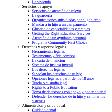
La vivienda
Servicios de apoyo
Servicios de atención de relevo
La guardería
Organizaciones subsidiadas por el gobierno
Mandar a tu hijo a un campamento
Glosario de especialidades y terapias
Getting the Right Education Services
Atención de un ayudante personal
Programa Community First Choice
Derechos y aspectos legales
Herramientas legales
Testamentos y fideicomisos
La carta de intención
Sistema de justicia juvenil
Los derechos legales
Si violan los derechos de tu hijo
Opciones legales a partir de los 18 años
Tutela o custodia legal
Rights to a Public Education
Toma de decisiones con apoyo y poder notarial
Defender los derechos de tu hijo y cambiar los
sistemas
Alimentación y salud bucal
Cuidado dental