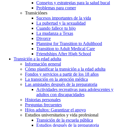
Consejos y estrategias para la salud bucal
Problemas para comer
Transiciónes
Sucesos importantes de la vida
La pubertad y la sexualidad
Cuando fallece tu hijo
La mudanza a Texas
Divorce
Planning for Transition to Adulthood
Transition to Adult Medical Care
Friendships After High School
Transición a la edad adulta
Información general
Cómo planificar la transición a la edad adulta
Fondos y servicios a partir de los 18 años
La transición en la atención médica
Las amistades después de la preparatoria
Actividades recreativas para adolescentes y
adultos con discapacidades
Historias personales
Preguntas frecuentes
Hijos adultos: Garantizar el apoyo
Estudios universitarios y vida profesional
Transición de la escuela pública
Estudios después de la preparatoria