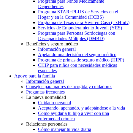
Programa para Niños Médicamente
Dependientes
Programa STAR+PLUS de Servicios en el
Hogar y en la Comunidad (HCBS)
Programa de Texas para Vivir en Casa (TxHmL)
Servicios de Empoderamiento Juvenil (YES)
Programa para Personas Sordociegas con
Discapacidades Múltiples (DMBD)
Beneficios y seguro médico
Información general
Apelando una decisión del seguro médico
Programa de primas de seguro médico (HIPP)
CHIP para niños con necesidades médicas
especiales
Apoyo para la familia
Información general
Consejos para padres de acogida y cuidadores
Preguntas frecuentes
La nueva normalidad
Cuidado personal
Aceptando, apenando, y adaptándose a la vida
Como ayudar a tu hijo a vivir con una
enfermedad crónica
Relaciones personales
Cómo manejar tu vida diaria