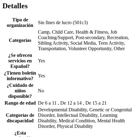
Detalles
Tipo de
Sin fines de lucro (501c3)
organización
Camp, Child Care, Health & Fitness, Job
Coaching/Support, Post-secondary, Recreation,
Categorías
Sibling Activity, Social Media, Teen Activity,
Transportation, Volunteer Opportunity, Other
¿Se ofrecen
servicios en
Yes
Español?
¿Tienen boletín
Yes
informativo?
¿Cuidado de
niños
No
disponible?
Rango de edad
De 6 a 11 , De 12 a 14 , De 15 a 21
Developmental Disability, Genetic or Congenital
Categorías de
Disorder, Intellectual Disability, Learning
discapacidad
Disability, Medical Condition, Mental Health
Disorder, Physical Disability
¿Esta