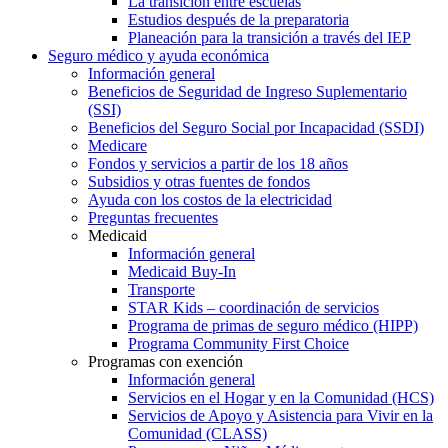
La transición entre escuelas
Estudios después de la preparatoria
Planeación para la transición a través del IEP
Seguro médico y ayuda económica
Información general
Beneficios de Seguridad de Ingreso Suplementario
(SSI)
Beneficios del Seguro Social por Incapacidad (SSDI)
Medicare
Fondos y servicios a partir de los 18 años
Subsidios y otras fuentes de fondos
Ayuda con los costos de la electricidad
Preguntas frecuentes
Medicaid
Información general
Medicaid Buy-In
Transporte
STAR Kids – coordinación de servicios
Programa de primas de seguro médico (HIPP)
Programa Community First Choice
Programas con exención
Información general
Servicios en el Hogar y en la Comunidad (HCS)
Servicios de Apoyo y Asistencia para Vivir en la
Comunidad (CLASS)