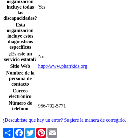
organización
incluye todas
Yes
las
discapacidades?
Esta
organización
incluye estos
diagnósticos
específicos
¿Es este un
No
servicio estatal?
Sitio Web
http://www.pharrkids.org
Nombre de la
persona de
contacto
Correo
electrónico
Número de
956-702-5771
teléfono
¿Descubriste que hay un error? Sugiere la manera de corregirlo.
Share
Facebook
Twitter
Pinterest
Email