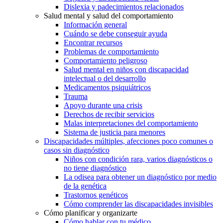
Dislexia y padecimientos relacionados
Salud mental y salud del comportamiento
Información general
Cuándo se debe conseguir ayuda
Encontrar recursos
Problemas de comportamiento
Comportamiento peligroso
Salud mental en niños con discapacidad
intelectual o del desarrollo
Medicamentos psiquiátricos
Trauma
Apoyo durante una crisis
Derechos de recibir servicios
Malas interpretaciones del comportamiento
Sistema de justicia para menores
Discapacidades múltiples, afecciones poco comunes o
casos sin diagnóstico
Niños con condición rara, varios diagnósticos o
no tiene diagnóstico
La odisea para obtener un diagnóstico por medio
de la genética
Trastornos genéticos
Cómo comprender las discapacidades invisibles
Cómo planificar y organizarte
Cómo hablar con tu médico