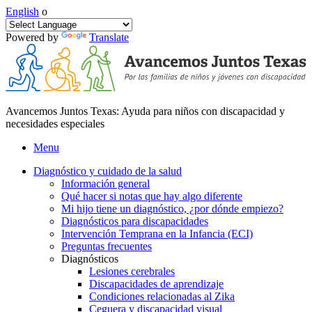
English
o
Powered by
Translate
Avancemos Juntos Texas: Ayuda para niños con discapacidad y
necesidades especiales
Menu
Diagnóstico y cuidado de la salud
Información general
Qué hacer si notas que hay algo diferente
Mi hijo tiene un diagnóstico, ¿por dónde empiezo?
Diagnósticos para discapacidades
Intervención Temprana en la Infancia (ECI)
Preguntas frecuentes
Diagnósticos
Lesiones cerebrales
Discapacidades de aprendizaje
Condiciones relacionadas al Zika
Ceguera y discapacidad visual