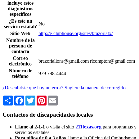
incluye estos
diagnósticos
específicos
¿Es este un
No
servicio estatal?
Sitio Web
http://e-clubhouse.org/sites/brazoriatx/
Nombre de la
persona de
contacto
Correo
brazorialions@gmail.com rlcompton@gmail.com
electrónico
Número de
979 798-4444
teléfono
¿Descubriste que hay un error? Sugiere la manera de corregirlo.
Share
Facebook
Twitter
Pinterest
Email
Contactos de discapacidades locales
Llame al 2-1-1
o visita el sitio
211texas.org
para programas y
servicios estatales
Para niños de 0 a 3 años
, llame a la Oficina del Ombudsman