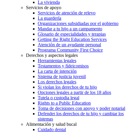
La vivienda
Servicios de apoyo
Servicios de atención de relevo
La guardería
Organizaciones subsidiadas por el gobierno
Mandar a tu hijo a un campamento
Glosario de especialidades y terapias
Getting the Right Education Services
Atención de un ayudante personal
Programa Community First Choice
Derechos y aspectos legales
Herramientas legales
Testamentos y fideicomisos
La carta de intención
Sistema de justicia juvenil
Los derechos legales
Si violan los derechos de tu hijo
Opciones legales a partir de los 18 años
Tutela o custodia legal
Rights to a Public Education
Toma de decisiones con apoyo y poder notarial
Defender los derechos de tu hijo y cambiar los
sistemas
Alimentación y salud bucal
Cuidado dental