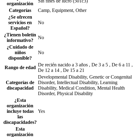
Sin fines de lucro (501c3)
organización
Categorías
Camp, Equipment, Other
¿Se ofrecen
servicios en
No
Español?
¿Tienen boletín
No
informativo?
¿Cuidado de
niños
No
disponible?
De recién nacido a 3 años , De 3 a 5 , De 6 a 11 ,
Rango de edad
De 12 a 14 , De 15 a 21
Developmental Disability, Genetic or Congenital
Categorías de
Disorder, Intellectual Disability, Learning
discapacidad
Disability, Medical Condition, Mental Health
Disorder, Physical Disability
¿Esta
organización
incluye todas
Yes
las
discapacidades?
Esta
organización