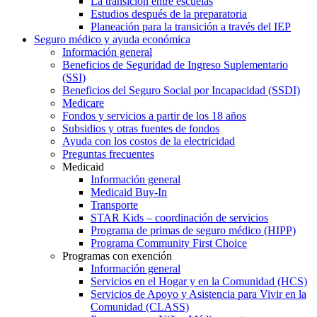
La transición entre escuelas
Estudios después de la preparatoria
Planeación para la transición a través del IEP
Seguro médico y ayuda económica
Información general
Beneficios de Seguridad de Ingreso Suplementario
(SSI)
Beneficios del Seguro Social por Incapacidad (SSDI)
Medicare
Fondos y servicios a partir de los 18 años
Subsidios y otras fuentes de fondos
Ayuda con los costos de la electricidad
Preguntas frecuentes
Medicaid
Información general
Medicaid Buy-In
Transporte
STAR Kids – coordinación de servicios
Programa de primas de seguro médico (HIPP)
Programa Community First Choice
Programas con exención
Información general
Servicios en el Hogar y en la Comunidad (HCS)
Servicios de Apoyo y Asistencia para Vivir en la
Comunidad (CLASS)