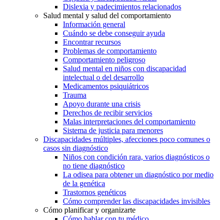
Dislexia y padecimientos relacionados
Salud mental y salud del comportamiento
Información general
Cuándo se debe conseguir ayuda
Encontrar recursos
Problemas de comportamiento
Comportamiento peligroso
Salud mental en niños con discapacidad
intelectual o del desarrollo
Medicamentos psiquiátricos
Trauma
Apoyo durante una crisis
Derechos de recibir servicios
Malas interpretaciones del comportamiento
Sistema de justicia para menores
Discapacidades múltiples, afecciones poco comunes o
casos sin diagnóstico
Niños con condición rara, varios diagnósticos o
no tiene diagnóstico
La odisea para obtener un diagnóstico por medio
de la genética
Trastornos genéticos
Cómo comprender las discapacidades invisibles
Cómo planificar y organizarte
Cómo hablar con tu médico