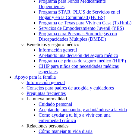
Programa para Niños Médicamente
Dependientes
Programa STAR+PLUS de Servicios en el
Hogar y en la Comunidad (HCBS)
Programa de Texas para Vivir en Casa (TxHmL)
Servicios de Empoderamiento Juvenil (YES)
Programa para Personas Sordociegas con
Discapacidades Múltiples (DMBD)
Beneficios y seguro médico
Información general
Apelando una decisión del seguro médico
Programa de primas de seguro médico (HIPP)
CHIP para niños con necesidades médicas
especiales
Apoyo para la familia
Información general
Consejos para padres de acogida y cuidadores
Preguntas frecuentes
La nueva normalidad
Cuidado personal
Aceptando, apenando, y adaptándose a la vida
Como ayudar a tu hijo a vivir con una
enfermedad crónica
Relaciones personales
Cómo manejar tu vida diaria