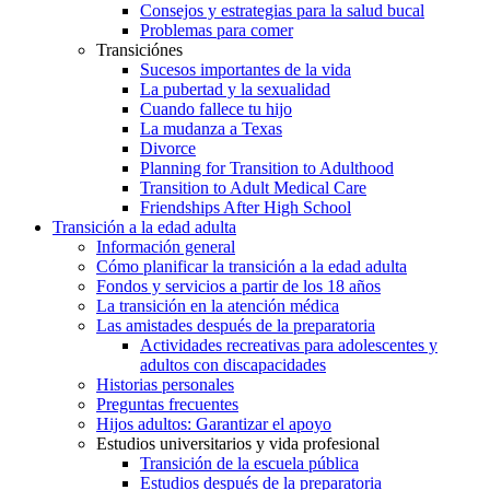
Consejos y estrategias para la salud bucal
Problemas para comer
Transiciónes
Sucesos importantes de la vida
La pubertad y la sexualidad
Cuando fallece tu hijo
La mudanza a Texas
Divorce
Planning for Transition to Adulthood
Transition to Adult Medical Care
Friendships After High School
Transición a la edad adulta
Información general
Cómo planificar la transición a la edad adulta
Fondos y servicios a partir de los 18 años
La transición en la atención médica
Las amistades después de la preparatoria
Actividades recreativas para adolescentes y
adultos con discapacidades
Historias personales
Preguntas frecuentes
Hijos adultos: Garantizar el apoyo
Estudios universitarios y vida profesional
Transición de la escuela pública
Estudios después de la preparatoria