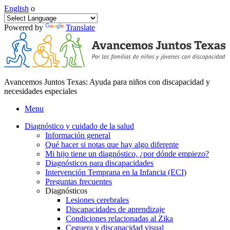
English
o
Powered by
Translate
Avancemos Juntos Texas: Ayuda para niños con discapacidad y
necesidades especiales
Menu
Diagnóstico y cuidado de la salud
Información general
Qué hacer si notas que hay algo diferente
Mi hijo tiene un diagnóstico, ¿por dónde empiezo?
Diagnósticos para discapacidades
Intervención Temprana en la Infancia (ECI)
Preguntas frecuentes
Diagnósticos
Lesiones cerebrales
Discapacidades de aprendizaje
Condiciones relacionadas al Zika
Ceguera y discapacidad visual