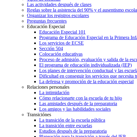
Las actividades después de clases
Reglas sobre la asistencia del 90% y el ausentismo escol
Organizar los registros escolares
Preguntas frecuentes
Educación Especial
Educación Especial 101
Programa de Educación Especial en la Primera Inf
Los servicios de ECSE
Sección 504
Colocación educativas
Proceso de admisión, evaluación y salida de la es
El programa de educación individualizada (IEP)
Los planes de intervención conductual y las escuel
Dificultad en conseguir los servicios que necesita t
La defensa y promoción de la educación especial
Relaciones personales
La intimidación
Cómo relacionarte con la escuela de tu hijo
Las amistades después de la preparatoria
Los amigos y las habilidades sociales
Transiciónes
La transición de la escuela pública
La transición entre escuelas
Estudios después de la preparatoria
Planeación para la transición a través del IEP