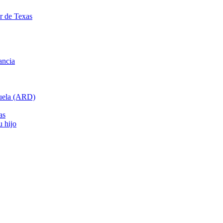
ar de Texas
ancia
cuela (ARD)
as
u hijo