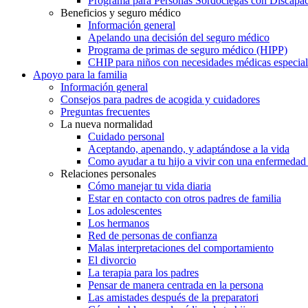
Programa para Personas Sordociegas con Discap
Beneficios y seguro médico
Información general
Apelando una decisión del seguro médico
Programa de primas de seguro médico (HIPP)
CHIP para niños con necesidades médicas especial
Apoyo para la familia
Información general
Consejos para padres de acogida y cuidadores
Preguntas frecuentes
La nueva normalidad
Cuidado personal
Aceptando, apenando, y adaptándose a la vida
Como ayudar a tu hijo a vivir con una enfermedad
Relaciones personales
Cómo manejar tu vida diaria
Estar en contacto con otros padres de familia
Los adolescentes
Los hermanos
Red de personas de confianza
Malas interpretaciones del comportamiento
El divorcio
La terapia para los padres
Pensar de manera centrada en la persona
Las amistades después de la preparatori