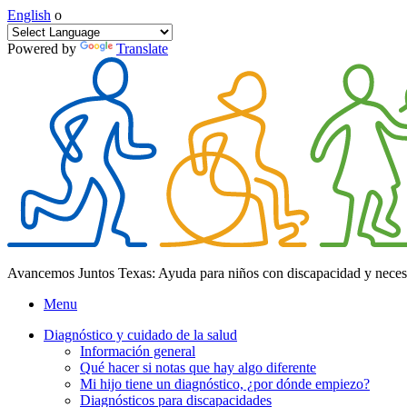
English
o
Powered by
Translate
Avancemos Juntos Texas: Ayuda para niños con discapacidad y neces
Menu
Diagnóstico y cuidado de la salud
Información general
Qué hacer si notas que hay algo diferente
Mi hijo tiene un diagnóstico, ¿por dónde empiezo?
Diagnósticos para discapacidades