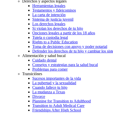
Derechos y aspectos legales
Herramientas legales
Testamentos y fideicomisos
La carta de intención
Sistema de justicia juvenil
Los derechos legales
Si violan los derechos de tu hijo
Opciones legales a partir de los 18 años
Tutela o custodia legal
Rights to a Public Education
Toma de decisiones con apoyo y poder notarial
Defender los derechos de tu hijo y cambiar los sis
Alimentación y salud bucal
Cuidado dental
Consejos y estrategias para la salud bucal
Problemas para comer
Transiciónes
Sucesos importantes de la vida
La pubertad y la sexualidad
Cuando fallece tu hijo
La mudanza a Texas
Divorce
Planning for Transition to Adulthood
Transition to Adult Medical Care
Friendships After High School