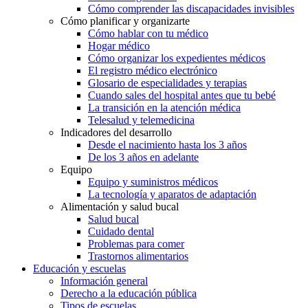
Cómo comprender las discapacidades invisibles
Cómo planificar y organizarte
Cómo hablar con tu médico
Hogar médico
Cómo organizar los expedientes médicos
El registro médico electrónico
Glosario de especialidades y terapias
Cuando sales del hospital antes que tu bebé
La transición en la atención médica
Telesalud y telemedicina
Indicadores del desarrollo
Desde el nacimiento hasta los 3 años
De los 3 años en adelante
Equipo
Equipo y suministros médicos
La tecnología y aparatos de adaptación
Alimentación y salud bucal
Salud bucal
Cuidado dental
Problemas para comer
Trastornos alimentarios
Educación y escuelas
Información general
Derecho a la educación pública
Tipos de escuelas