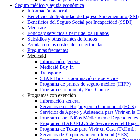
Seguro médico y ayuda económica
Información general
Beneficios de Seguridad de Ingreso Suplementario (SSI)
Beneficios del Seguro Social por Incapacidad (SSDI)
Medicare
Fondos y servicios a partir de los 18 años
Subsidios y otras fuentes de fondos
Ayuda con los costos de la electricidad
Preguntas frecuentes
Medicaid
Información general
Medicaid Buy-In
Transporte
STAR Kids – coordinación de servicios
Programa de primas de seguro médico (HIPP)
Programa Community First Choice
Programas con exención
Información general
Servicios en el Hogar y en la Comunidad (HCS)
Servicios de Apoyo y Asistencia para Vivir en l
Programa para Niños Médicamente Dependientes
Programa STAR+PLUS de Servicios en el Hogar
Programa de Texas para Vivir en Casa (TxHmL)
Servicios de Empoderamiento Juvenil (YES)