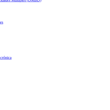
acidades Múltiples (DMBD)
es
 crónica