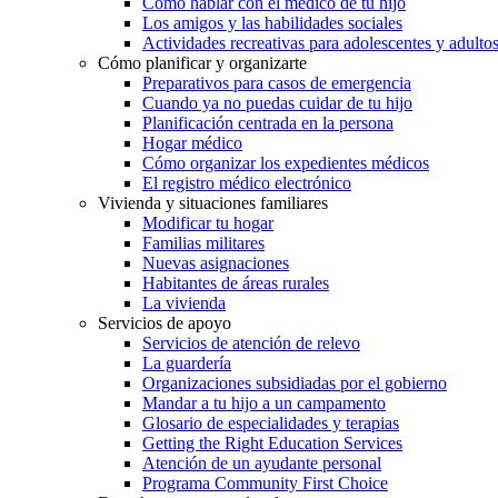
Cómo hablar con el médico de tu hijo
Los amigos y las habilidades sociales
Actividades recreativas para adolescentes y adulto
Cómo planificar y organizarte
Preparativos para casos de emergencia
Cuando ya no puedas cuidar de tu hijo
Planificación centrada en la persona
Hogar médico
Cómo organizar los expedientes médicos
El registro médico electrónico
Vivienda y situaciones familiares
Modificar tu hogar
Familias militares
Nuevas asignaciones
Habitantes de áreas rurales
La vivienda
Servicios de apoyo
Servicios de atención de relevo
La guardería
Organizaciones subsidiadas por el gobierno
Mandar a tu hijo a un campamento
Glosario de especialidades y terapias
Getting the Right Education Services
Atención de un ayudante personal
Programa Community First Choice