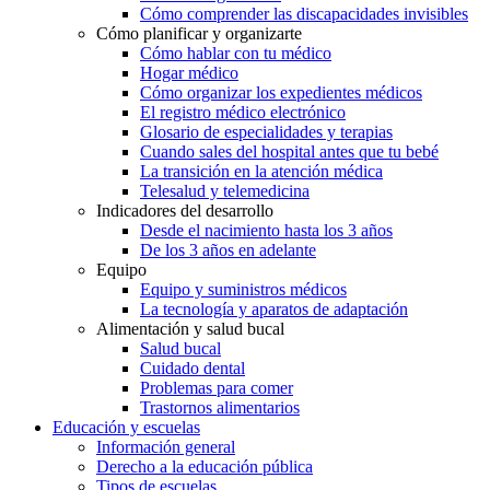
Cómo comprender las discapacidades invisibles
Cómo planificar y organizarte
Cómo hablar con tu médico
Hogar médico
Cómo organizar los expedientes médicos
El registro médico electrónico
Glosario de especialidades y terapias
Cuando sales del hospital antes que tu bebé
La transición en la atención médica
Telesalud y telemedicina
Indicadores del desarrollo
Desde el nacimiento hasta los 3 años
De los 3 años en adelante
Equipo
Equipo y suministros médicos
La tecnología y aparatos de adaptación
Alimentación y salud bucal
Salud bucal
Cuidado dental
Problemas para comer
Trastornos alimentarios
Educación y escuelas
Información general
Derecho a la educación pública
Tipos de escuelas