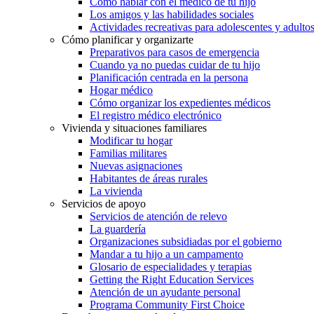
Cómo hablar con el médico de tu hijo
Los amigos y las habilidades sociales
Actividades recreativas para adolescentes y adulto
Cómo planificar y organizarte
Preparativos para casos de emergencia
Cuando ya no puedas cuidar de tu hijo
Planificación centrada en la persona
Hogar médico
Cómo organizar los expedientes médicos
El registro médico electrónico
Vivienda y situaciones familiares
Modificar tu hogar
Familias militares
Nuevas asignaciones
Habitantes de áreas rurales
La vivienda
Servicios de apoyo
Servicios de atención de relevo
La guardería
Organizaciones subsidiadas por el gobierno
Mandar a tu hijo a un campamento
Glosario de especialidades y terapias
Getting the Right Education Services
Atención de un ayudante personal
Programa Community First Choice