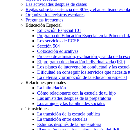
Las actividades después de clases
Reglas sobre la asistencia del 90% y el ausentismo escol
Organizar los registros escolares
Preguntas frecuentes
Educación Especial
Educación Especial 101
Programa de Educación Especial en la Primera Inf
Los servicios de ECSE
Sección 504
Colocación educativas
Proceso de admisión, evaluación y salida de la es
El programa de educación individualizada (IEP)
Los planes de intervención conductual y las escuel
Dificultad en conseguir los servicios que necesita t
La defensa y promoción de la educación especial
Relaciones personales
La intimidación
Cómo relacionarte con la escuela de tu hijo
Las amistades después de la preparatoria
Los amigos y las habilidades sociales
Transiciónes
La transición de la escuela pública
La transición entre escuelas
Estudios después de la preparatoria
Planeación para la transición a través del IEP