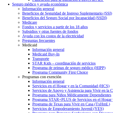
Seguro médico y ayuda económica
Información general
Beneficios de Seguridad de Ingreso Suplementario (SSI)
Beneficios del Seguro Social por Incapacidad (SSDI)
Medicare
Fondos y servicios a partir de los 18 años
Subsidios y otras fuentes de fondos
Ayuda con los costos de la electricidad
Preguntas frecuentes
Medicaid
Información general
Medicaid Buy-In
Transporte
STAR Kids – coordinación de servicios
Programa de primas de seguro médico (HIPP)
Programa Community First Choice
Programas con exención
Información general
Servicios en el Hogar y en la Comunidad (HCS)
Servicios de Apoyo y Asistencia para Vivir en l
Programa para Niños Médicamente Dependientes
Programa STAR+PLUS de Servicios en el Hogar
Programa de Texas para Vivir en Casa (TxHmL)
Servicios de Empoderamiento Juvenil (YES)