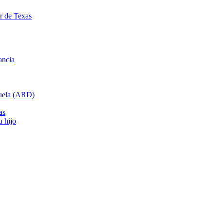
ar de Texas
ancia
cuela (ARD)
as
u hijo