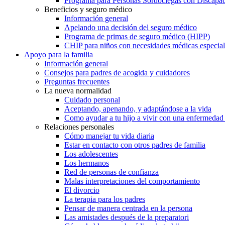
Programa para Personas Sordociegas con Discap
Beneficios y seguro médico
Información general
Apelando una decisión del seguro médico
Programa de primas de seguro médico (HIPP)
CHIP para niños con necesidades médicas especial
Apoyo para la familia
Información general
Consejos para padres de acogida y cuidadores
Preguntas frecuentes
La nueva normalidad
Cuidado personal
Aceptando, apenando, y adaptándose a la vida
Como ayudar a tu hijo a vivir con una enfermedad
Relaciones personales
Cómo manejar tu vida diaria
Estar en contacto con otros padres de familia
Los adolescentes
Los hermanos
Red de personas de confianza
Malas interpretaciones del comportamiento
El divorcio
La terapia para los padres
Pensar de manera centrada en la persona
Las amistades después de la preparatori