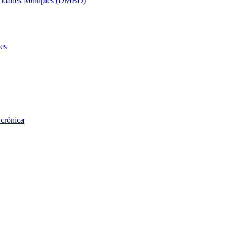
acidades Múltiples (DMBD)
es
 crónica