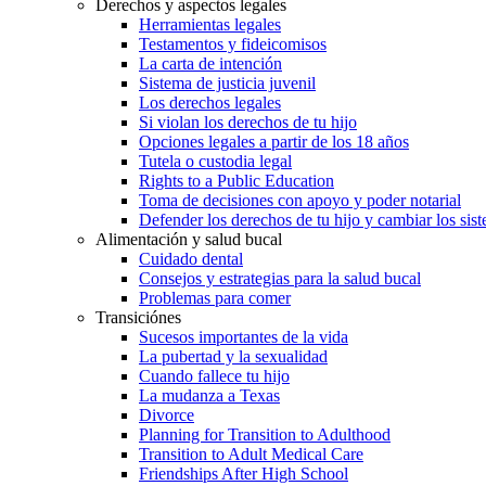
Derechos y aspectos legales
Herramientas legales
Testamentos y fideicomisos
La carta de intención
Sistema de justicia juvenil
Los derechos legales
Si violan los derechos de tu hijo
Opciones legales a partir de los 18 años
Tutela o custodia legal
Rights to a Public Education
Toma de decisiones con apoyo y poder notarial
Defender los derechos de tu hijo y cambiar los sis
Alimentación y salud bucal
Cuidado dental
Consejos y estrategias para la salud bucal
Problemas para comer
Transiciónes
Sucesos importantes de la vida
La pubertad y la sexualidad
Cuando fallece tu hijo
La mudanza a Texas
Divorce
Planning for Transition to Adulthood
Transition to Adult Medical Care
Friendships After High School