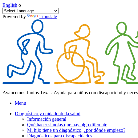
English
o
Powered by
Translate
Avancemos Juntos Texas: Ayuda para niños con discapacidad y neces
Menu
Diagnóstico y cuidado de la salud
Información general
Qué hacer si notas que hay algo diferente
Mi hijo tiene un diagnóstico, ¿por dónde empiezo?
Diagnósticos para discapacidades