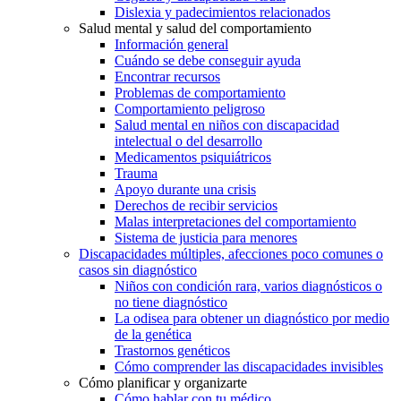
Dislexia y padecimientos relacionados
Salud mental y salud del comportamiento
Información general
Cuándo se debe conseguir ayuda
Encontrar recursos
Problemas de comportamiento
Comportamiento peligroso
Salud mental en niños con discapacidad
intelectual o del desarrollo
Medicamentos psiquiátricos
Trauma
Apoyo durante una crisis
Derechos de recibir servicios
Malas interpretaciones del comportamiento
Sistema de justicia para menores
Discapacidades múltiples, afecciones poco comunes o
casos sin diagnóstico
Niños con condición rara, varios diagnósticos o
no tiene diagnóstico
La odisea para obtener un diagnóstico por medio
de la genética
Trastornos genéticos
Cómo comprender las discapacidades invisibles
Cómo planificar y organizarte
Cómo hablar con tu médico