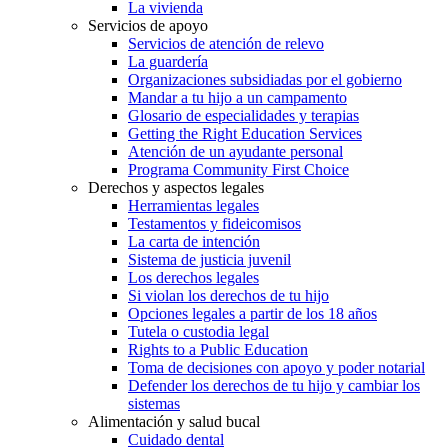
La vivienda
Servicios de apoyo
Servicios de atención de relevo
La guardería
Organizaciones subsidiadas por el gobierno
Mandar a tu hijo a un campamento
Glosario de especialidades y terapias
Getting the Right Education Services
Atención de un ayudante personal
Programa Community First Choice
Derechos y aspectos legales
Herramientas legales
Testamentos y fideicomisos
La carta de intención
Sistema de justicia juvenil
Los derechos legales
Si violan los derechos de tu hijo
Opciones legales a partir de los 18 años
Tutela o custodia legal
Rights to a Public Education
Toma de decisiones con apoyo y poder notarial
Defender los derechos de tu hijo y cambiar los
sistemas
Alimentación y salud bucal
Cuidado dental