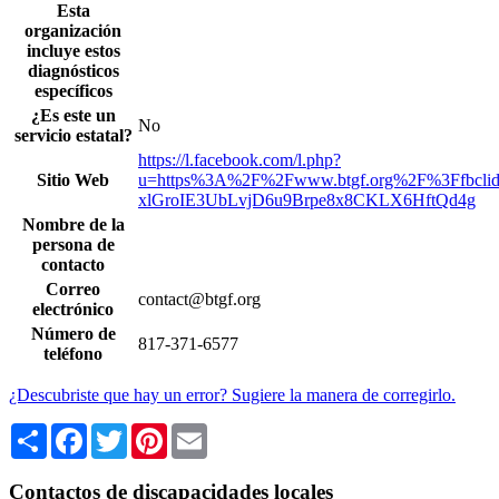
Esta
organización
incluye estos
diagnósticos
específicos
¿Es este un
No
servicio estatal?
https://l.facebook.com/l.php?
Sitio Web
u=https%3A%2F%2Fwww.btgf.org%2F%3Ffbcl
xlGroIE3UbLvjD6u9Brpe8x8CKLX6HftQd4g
Nombre de la
persona de
contacto
Correo
contact@btgf.org
electrónico
Número de
817-371-6577
teléfono
¿Descubriste que hay un error? Sugiere la manera de corregirlo.
Share
Facebook
Twitter
Pinterest
Email
Contactos de discapacidades locales