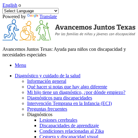
English
o
Powered by
Translate
Avancemos Juntos Texas: Ayuda para niños con discapacidad y
necesidades especiales
Menu
Diagnóstico y cuidado de la salud
Información general
Qué hacer si notas que hay algo diferente
Mi hijo tiene un diagnóstico, ¿por dónde empiezo?
Diagnósticos para discapacidades
Intervención Temprana en la Infancia (ECI)
Preguntas frecuentes
Diagnósticos
Lesiones cerebrales
Discapacidades de aprendizaje
Condiciones relacionadas al Zika
Ceguera y discapacidad visual