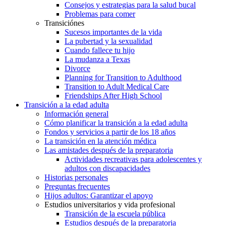
Consejos y estrategias para la salud bucal
Problemas para comer
Transiciónes
Sucesos importantes de la vida
La pubertad y la sexualidad
Cuando fallece tu hijo
La mudanza a Texas
Divorce
Planning for Transition to Adulthood
Transition to Adult Medical Care
Friendships After High School
Transición a la edad adulta
Información general
Cómo planificar la transición a la edad adulta
Fondos y servicios a partir de los 18 años
La transición en la atención médica
Las amistades después de la preparatoria
Actividades recreativas para adolescentes y
adultos con discapacidades
Historias personales
Preguntas frecuentes
Hijos adultos: Garantizar el apoyo
Estudios universitarios y vida profesional
Transición de la escuela pública
Estudios después de la preparatoria