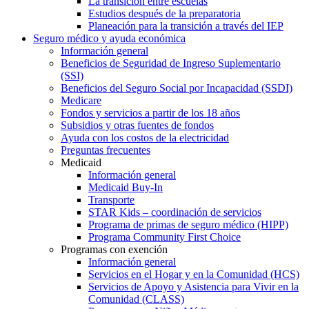
La transición entre escuelas
Estudios después de la preparatoria
Planeación para la transición a través del IEP
Seguro médico y ayuda económica
Información general
Beneficios de Seguridad de Ingreso Suplementario
(SSI)
Beneficios del Seguro Social por Incapacidad (SSDI)
Medicare
Fondos y servicios a partir de los 18 años
Subsidios y otras fuentes de fondos
Ayuda con los costos de la electricidad
Preguntas frecuentes
Medicaid
Información general
Medicaid Buy-In
Transporte
STAR Kids – coordinación de servicios
Programa de primas de seguro médico (HIPP)
Programa Community First Choice
Programas con exención
Información general
Servicios en el Hogar y en la Comunidad (HCS)
Servicios de Apoyo y Asistencia para Vivir en la
Comunidad (CLASS)