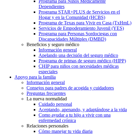
Programa para Niños Médicamente
Dependientes
Programa STAR+PLUS de Servicios en el
Hogar y en la Comunidad (HCBS)
Programa de Texas para Vivir en Casa (TxHmL)
Servicios de Empoderamiento Juvenil (YES)
Programa para Personas Sordociegas con
Discapacidades Múltiples (DMBD)
Beneficios y seguro médico
Información general
Apelando una decisión del seguro médico
Programa de primas de seguro médico (HIPP)
CHIP para niños con necesidades médicas
especiales
Apoyo para la familia
Información general
Consejos para padres de acogida y cuidadores
Preguntas frecuentes
La nueva normalidad
Cuidado personal
Aceptando, apenando, y adaptándose a la vida
Como ayudar a tu hijo a vivir con una
enfermedad crónica
Relaciones personales
Cómo manejar tu vida diaria