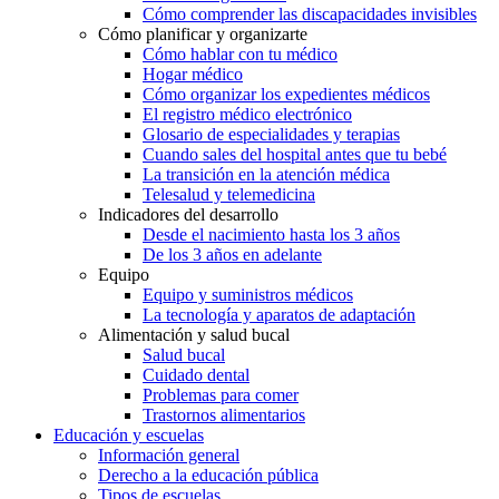
Cómo comprender las discapacidades invisibles
Cómo planificar y organizarte
Cómo hablar con tu médico
Hogar médico
Cómo organizar los expedientes médicos
El registro médico electrónico
Glosario de especialidades y terapias
Cuando sales del hospital antes que tu bebé
La transición en la atención médica
Telesalud y telemedicina
Indicadores del desarrollo
Desde el nacimiento hasta los 3 años
De los 3 años en adelante
Equipo
Equipo y suministros médicos
La tecnología y aparatos de adaptación
Alimentación y salud bucal
Salud bucal
Cuidado dental
Problemas para comer
Trastornos alimentarios
Educación y escuelas
Información general
Derecho a la educación pública
Tipos de escuelas