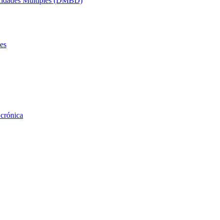
acidades Múltiples (DMBD)
es
 crónica