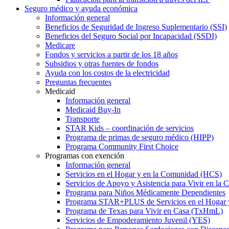
Seguro médico y ayuda económica
Información general
Beneficios de Seguridad de Ingreso Suplementario (SSI)
Beneficios del Seguro Social por Incapacidad (SSDI)
Medicare
Fondos y servicios a partir de los 18 años
Subsidios y otras fuentes de fondos
Ayuda con los costos de la electricidad
Preguntas frecuentes
Medicaid
Información general
Medicaid Buy-In
Transporte
STAR Kids – coordinación de servicios
Programa de primas de seguro médico (HIPP)
Programa Community First Choice
Programas con exención
Información general
Servicios en el Hogar y en la Comunidad (HCS)
Servicios de Apoyo y Asistencia para Vivir en l
Programa para Niños Médicamente Dependientes
Programa STAR+PLUS de Servicios en el Hogar
Programa de Texas para Vivir en Casa (TxHmL)
Servicios de Empoderamiento Juvenil (YES)