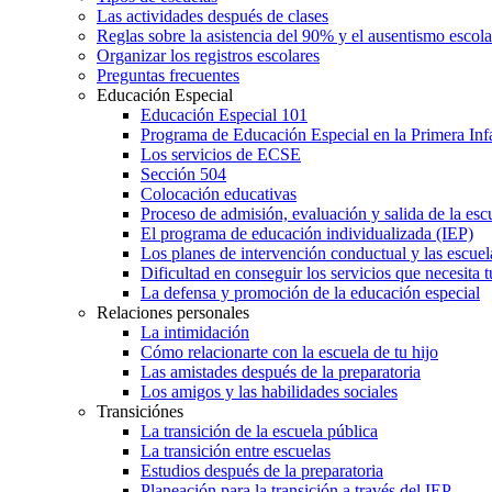
Las actividades después de clases
Reglas sobre la asistencia del 90% y el ausentismo escol
Organizar los registros escolares
Preguntas frecuentes
Educación Especial
Educación Especial 101
Programa de Educación Especial en la Primera Inf
Los servicios de ECSE
Sección 504
Colocación educativas
Proceso de admisión, evaluación y salida de la es
El programa de educación individualizada (IEP)
Los planes de intervención conductual y las escuel
Dificultad en conseguir los servicios que necesita t
La defensa y promoción de la educación especial
Relaciones personales
La intimidación
Cómo relacionarte con la escuela de tu hijo
Las amistades después de la preparatoria
Los amigos y las habilidades sociales
Transiciónes
La transición de la escuela pública
La transición entre escuelas
Estudios después de la preparatoria
Planeación para la transición a través del IEP