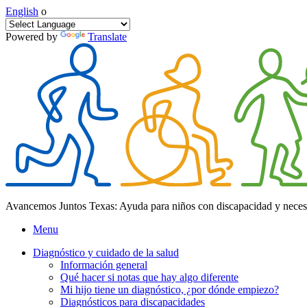
English
o
Powered by
Translate
Avancemos Juntos Texas: Ayuda para niños con discapacidad y neces
Menu
Diagnóstico y cuidado de la salud
Información general
Qué hacer si notas que hay algo diferente
Mi hijo tiene un diagnóstico, ¿por dónde empiezo?
Diagnósticos para discapacidades