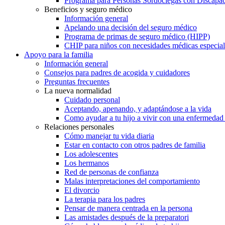
Programa para Personas Sordociegas con Discap
Beneficios y seguro médico
Información general
Apelando una decisión del seguro médico
Programa de primas de seguro médico (HIPP)
CHIP para niños con necesidades médicas especial
Apoyo para la familia
Información general
Consejos para padres de acogida y cuidadores
Preguntas frecuentes
La nueva normalidad
Cuidado personal
Aceptando, apenando, y adaptándose a la vida
Como ayudar a tu hijo a vivir con una enfermedad
Relaciones personales
Cómo manejar tu vida diaria
Estar en contacto con otros padres de familia
Los adolescentes
Los hermanos
Red de personas de confianza
Malas interpretaciones del comportamiento
El divorcio
La terapia para los padres
Pensar de manera centrada en la persona
Las amistades después de la preparatori