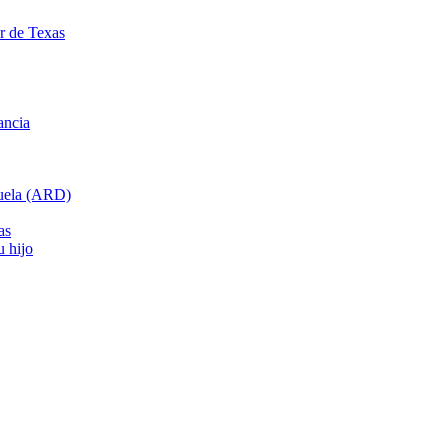
ar de Texas
ancia
cuela (ARD)
as
u hijo