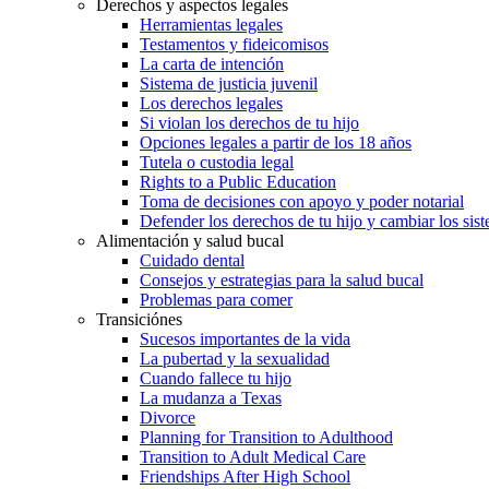
Derechos y aspectos legales
Herramientas legales
Testamentos y fideicomisos
La carta de intención
Sistema de justicia juvenil
Los derechos legales
Si violan los derechos de tu hijo
Opciones legales a partir de los 18 años
Tutela o custodia legal
Rights to a Public Education
Toma de decisiones con apoyo y poder notarial
Defender los derechos de tu hijo y cambiar los sis
Alimentación y salud bucal
Cuidado dental
Consejos y estrategias para la salud bucal
Problemas para comer
Transiciónes
Sucesos importantes de la vida
La pubertad y la sexualidad
Cuando fallece tu hijo
La mudanza a Texas
Divorce
Planning for Transition to Adulthood
Transition to Adult Medical Care
Friendships After High School