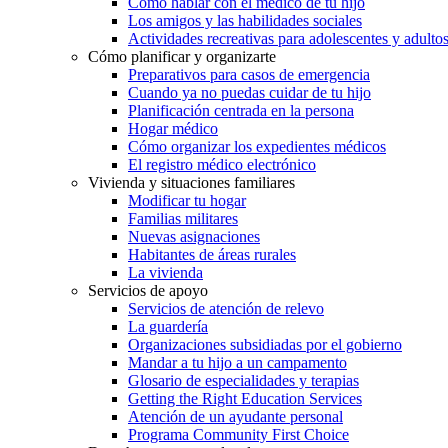
Cómo hablar con el médico de tu hijo
Los amigos y las habilidades sociales
Actividades recreativas para adolescentes y adulto
Cómo planificar y organizarte
Preparativos para casos de emergencia
Cuando ya no puedas cuidar de tu hijo
Planificación centrada en la persona
Hogar médico
Cómo organizar los expedientes médicos
El registro médico electrónico
Vivienda y situaciones familiares
Modificar tu hogar
Familias militares
Nuevas asignaciones
Habitantes de áreas rurales
La vivienda
Servicios de apoyo
Servicios de atención de relevo
La guardería
Organizaciones subsidiadas por el gobierno
Mandar a tu hijo a un campamento
Glosario de especialidades y terapias
Getting the Right Education Services
Atención de un ayudante personal
Programa Community First Choice