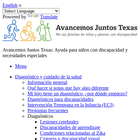
English
o
Powered by
Translate
Avancemos Juntos Texas: Ayuda para niños con discapacidad y
necesidades especiales
Menu
Diagnóstico y cuidado de la salud
Información general
Qué hacer si notas que hay algo diferente
Mi hijo tiene un diagnóstico, ¿por dónde empiezo?
Diagnósticos para discapacidades
Intervención Temprana en la Infancia (ECI)
Preguntas frecuentes
Diagnósticos
Lesiones cerebrales
Discapacidades de aprendizaje
Condiciones relacionadas al Zika
Ceguera y discapacidad visual