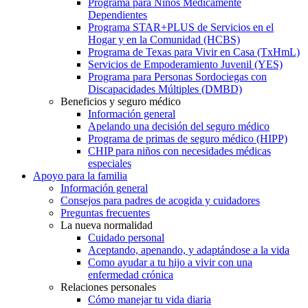
Programa para Niños Médicamente
Dependientes
Programa STAR+PLUS de Servicios en el
Hogar y en la Comunidad (HCBS)
Programa de Texas para Vivir en Casa (TxHmL)
Servicios de Empoderamiento Juvenil (YES)
Programa para Personas Sordociegas con
Discapacidades Múltiples (DMBD)
Beneficios y seguro médico
Información general
Apelando una decisión del seguro médico
Programa de primas de seguro médico (HIPP)
CHIP para niños con necesidades médicas
especiales
Apoyo para la familia
Información general
Consejos para padres de acogida y cuidadores
Preguntas frecuentes
La nueva normalidad
Cuidado personal
Aceptando, apenando, y adaptándose a la vida
Como ayudar a tu hijo a vivir con una
enfermedad crónica
Relaciones personales
Cómo manejar tu vida diaria