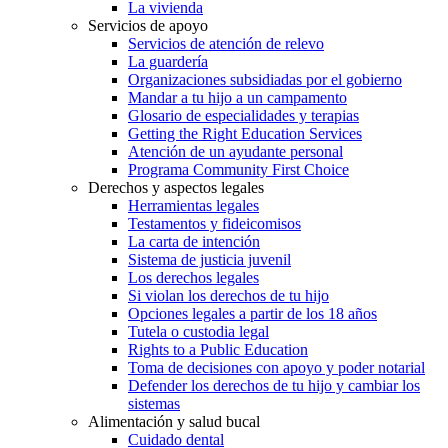
La vivienda
Servicios de apoyo
Servicios de atención de relevo
La guardería
Organizaciones subsidiadas por el gobierno
Mandar a tu hijo a un campamento
Glosario de especialidades y terapias
Getting the Right Education Services
Atención de un ayudante personal
Programa Community First Choice
Derechos y aspectos legales
Herramientas legales
Testamentos y fideicomisos
La carta de intención
Sistema de justicia juvenil
Los derechos legales
Si violan los derechos de tu hijo
Opciones legales a partir de los 18 años
Tutela o custodia legal
Rights to a Public Education
Toma de decisiones con apoyo y poder notarial
Defender los derechos de tu hijo y cambiar los
sistemas
Alimentación y salud bucal
Cuidado dental