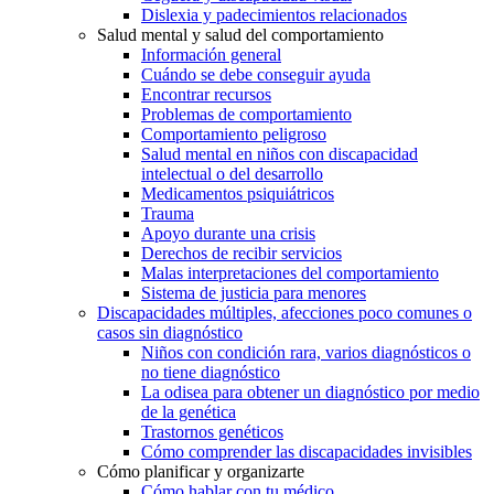
Dislexia y padecimientos relacionados
Salud mental y salud del comportamiento
Información general
Cuándo se debe conseguir ayuda
Encontrar recursos
Problemas de comportamiento
Comportamiento peligroso
Salud mental en niños con discapacidad
intelectual o del desarrollo
Medicamentos psiquiátricos
Trauma
Apoyo durante una crisis
Derechos de recibir servicios
Malas interpretaciones del comportamiento
Sistema de justicia para menores
Discapacidades múltiples, afecciones poco comunes o
casos sin diagnóstico
Niños con condición rara, varios diagnósticos o
no tiene diagnóstico
La odisea para obtener un diagnóstico por medio
de la genética
Trastornos genéticos
Cómo comprender las discapacidades invisibles
Cómo planificar y organizarte
Cómo hablar con tu médico