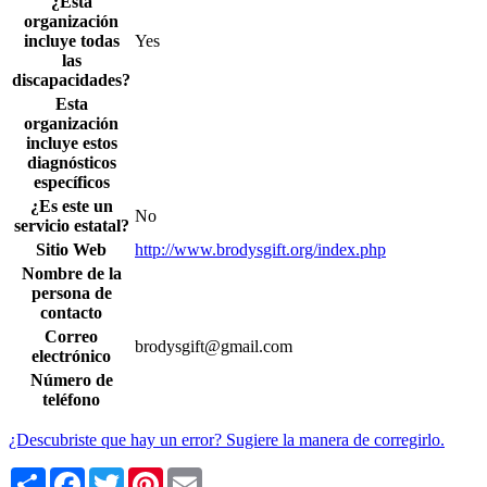
¿Esta
organización
incluye todas
Yes
las
discapacidades?
Esta
organización
incluye estos
diagnósticos
específicos
¿Es este un
No
servicio estatal?
Sitio Web
http://www.brodysgift.org/index.php
Nombre de la
persona de
contacto
Correo
brodysgift@gmail.com
electrónico
Número de
teléfono
¿Descubriste que hay un error? Sugiere la manera de corregirlo.
Share
Facebook
Twitter
Pinterest
Email