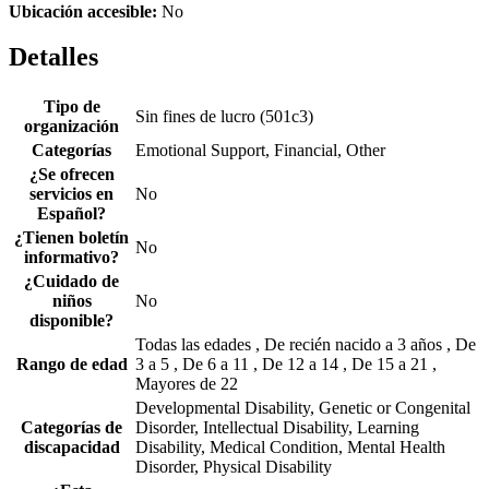
Ubicación accesible:
No
Detalles
Tipo de
Sin fines de lucro (501c3)
organización
Categorías
Emotional Support, Financial, Other
¿Se ofrecen
servicios en
No
Español?
¿Tienen boletín
No
informativo?
¿Cuidado de
niños
No
disponible?
Todas las edades , De recién nacido a 3 años , De
Rango de edad
3 a 5 , De 6 a 11 , De 12 a 14 , De 15 a 21 ,
Mayores de 22
Developmental Disability, Genetic or Congenital
Categorías de
Disorder, Intellectual Disability, Learning
discapacidad
Disability, Medical Condition, Mental Health
Disorder, Physical Disability