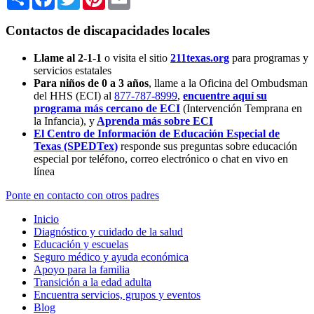
Contactos de discapacidades locales
Llame al 2-1-1
o visita el sitio
211texas.org
para programas y
servicios estatales
Para niños de 0 a 3 años
, llame a la Oficina del Ombudsman
del HHS (ECI) al
877-787-8999
,
encuentre aquí su
programa más cercano de ECI
(Intervención Temprana en
la Infancia),
y
Aprenda más sobre ECI
El Centro de Información de Educación Especial de
Texas (SPEDTex)
responde sus preguntas sobre educación
especial por teléfono, correo electrónico o chat en vivo en
línea
Ponte en contacto con otros padres
Inicio
Diagnóstico y cuidado de la salud
Educación y escuelas
Seguro médico y ayuda económica
Apoyo para la familia
Transición a la edad adulta
Encuentra servicios, grupos y eventos
Blog