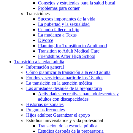
Consejos y estrategias para la salud bucal
Problemas para comer
Transiciónes
Sucesos importantes de la vida
La pubertad y la sexualidad
Cuando fallece tu hijo
La mudanza a Texas
Divorce
Planning for Transition to Adulthood
Transition to Adult Medical Care
Friendships After High School
Transición a la edad adulta
Información general
Cómo planificar la transición a la edad adulta
Fondos y servicios a partir de los 18 años
La transición en la atención médica
Las amistades después de la preparatoria
Actividades recreativas para adolescentes y
adultos con discapacidades
Historias personales
Preguntas frecuentes
Hijos adultos: Garantizar el apoyo
Estudios universitarios y vida profesional
Transición de la escuela pública
Estudios después de la preparatoria