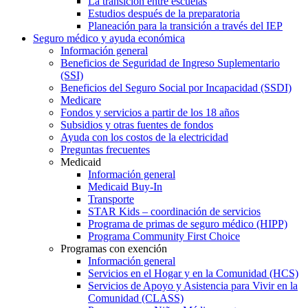
La transición entre escuelas
Estudios después de la preparatoria
Planeación para la transición a través del IEP
Seguro médico y ayuda económica
Información general
Beneficios de Seguridad de Ingreso Suplementario
(SSI)
Beneficios del Seguro Social por Incapacidad (SSDI)
Medicare
Fondos y servicios a partir de los 18 años
Subsidios y otras fuentes de fondos
Ayuda con los costos de la electricidad
Preguntas frecuentes
Medicaid
Información general
Medicaid Buy-In
Transporte
STAR Kids – coordinación de servicios
Programa de primas de seguro médico (HIPP)
Programa Community First Choice
Programas con exención
Información general
Servicios en el Hogar y en la Comunidad (HCS)
Servicios de Apoyo y Asistencia para Vivir en la
Comunidad (CLASS)