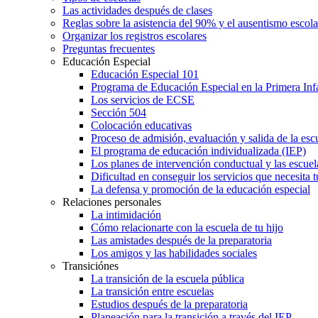
Las actividades después de clases
Reglas sobre la asistencia del 90% y el ausentismo escol
Organizar los registros escolares
Preguntas frecuentes
Educación Especial
Educación Especial 101
Programa de Educación Especial en la Primera Inf
Los servicios de ECSE
Sección 504
Colocación educativas
Proceso de admisión, evaluación y salida de la es
El programa de educación individualizada (IEP)
Los planes de intervención conductual y las escuel
Dificultad en conseguir los servicios que necesita t
La defensa y promoción de la educación especial
Relaciones personales
La intimidación
Cómo relacionarte con la escuela de tu hijo
Las amistades después de la preparatoria
Los amigos y las habilidades sociales
Transiciónes
La transición de la escuela pública
La transición entre escuelas
Estudios después de la preparatoria
Planeación para la transición a través del IEP