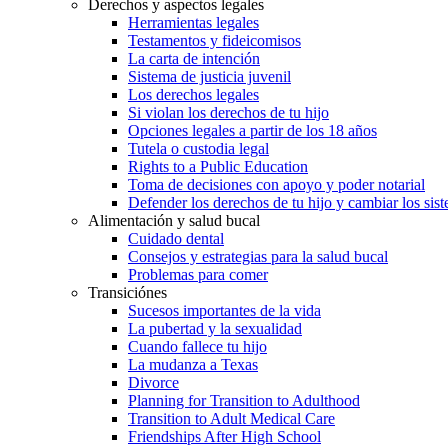
Derechos y aspectos legales
Herramientas legales
Testamentos y fideicomisos
La carta de intención
Sistema de justicia juvenil
Los derechos legales
Si violan los derechos de tu hijo
Opciones legales a partir de los 18 años
Tutela o custodia legal
Rights to a Public Education
Toma de decisiones con apoyo y poder notarial
Defender los derechos de tu hijo y cambiar los sis
Alimentación y salud bucal
Cuidado dental
Consejos y estrategias para la salud bucal
Problemas para comer
Transiciónes
Sucesos importantes de la vida
La pubertad y la sexualidad
Cuando fallece tu hijo
La mudanza a Texas
Divorce
Planning for Transition to Adulthood
Transition to Adult Medical Care
Friendships After High School