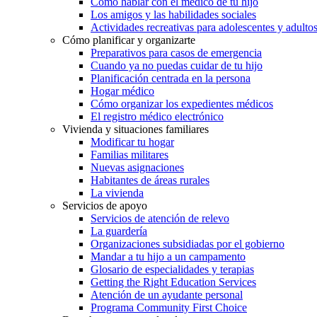
Cómo hablar con el médico de tu hijo
Los amigos y las habilidades sociales
Actividades recreativas para adolescentes y adulto
Cómo planificar y organizarte
Preparativos para casos de emergencia
Cuando ya no puedas cuidar de tu hijo
Planificación centrada en la persona
Hogar médico
Cómo organizar los expedientes médicos
El registro médico electrónico
Vivienda y situaciones familiares
Modificar tu hogar
Familias militares
Nuevas asignaciones
Habitantes de áreas rurales
La vivienda
Servicios de apoyo
Servicios de atención de relevo
La guardería
Organizaciones subsidiadas por el gobierno
Mandar a tu hijo a un campamento
Glosario de especialidades y terapias
Getting the Right Education Services
Atención de un ayudante personal
Programa Community First Choice