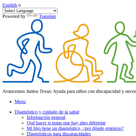
English
o
Powered by
Translate
Avancemos Juntos Texas: Ayuda para niños con discapacidad y neces
Menu
Diagnóstico y cuidado de la salud
Información general
Qué hacer si notas que hay algo diferente
Mi hijo tiene un diagnóstico, ¿por dónde empiezo?
Diagnósticos para discapacidades