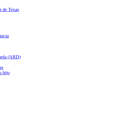
ar de Texas
ancia
cuela (ARD)
as
u hijo