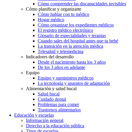
Cómo comprender las discapacidades invisibles
Cómo planificar y organizarte
Cómo hablar con tu médico
Hogar médico
Cómo organizar los expedientes médicos
El registro médico electrónico
Glosario de especialidades y terapias
Cuando sales del hospital antes que tu bebé
La transición en la atención médica
Telesalud y telemedicina
Indicadores del desarrollo
Desde el nacimiento hasta los 3 años
De los 3 años en adelante
Equipo
Equipo y suministros médicos
La tecnología y aparatos de adaptación
Alimentación y salud bucal
Salud bucal
Cuidado dental
Problemas para comer
Trastornos alimentarios
Educación y escuelas
Información general
Derecho a la educación pública
Tipos de escuelas