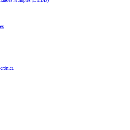
acidades Múltiples (DMBD)
es
 crónica