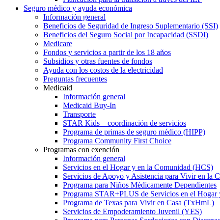
Seguro médico y ayuda económica
Información general
Beneficios de Seguridad de Ingreso Suplementario (SSI)
Beneficios del Seguro Social por Incapacidad (SSDI)
Medicare
Fondos y servicios a partir de los 18 años
Subsidios y otras fuentes de fondos
Ayuda con los costos de la electricidad
Preguntas frecuentes
Medicaid
Información general
Medicaid Buy-In
Transporte
STAR Kids – coordinación de servicios
Programa de primas de seguro médico (HIPP)
Programa Community First Choice
Programas con exención
Información general
Servicios en el Hogar y en la Comunidad (HCS)
Servicios de Apoyo y Asistencia para Vivir en l
Programa para Niños Médicamente Dependientes
Programa STAR+PLUS de Servicios en el Hogar
Programa de Texas para Vivir en Casa (TxHmL)
Servicios de Empoderamiento Juvenil (YES)