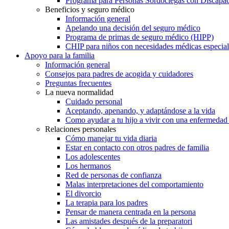
Programa para Personas Sordociegas con Discap
Beneficios y seguro médico
Información general
Apelando una decisión del seguro médico
Programa de primas de seguro médico (HIPP)
CHIP para niños con necesidades médicas especial
Apoyo para la familia
Información general
Consejos para padres de acogida y cuidadores
Preguntas frecuentes
La nueva normalidad
Cuidado personal
Aceptando, apenando, y adaptándose a la vida
Como ayudar a tu hijo a vivir con una enfermedad
Relaciones personales
Cómo manejar tu vida diaria
Estar en contacto con otros padres de familia
Los adolescentes
Los hermanos
Red de personas de confianza
Malas interpretaciones del comportamiento
El divorcio
La terapia para los padres
Pensar de manera centrada en la persona
Las amistades después de la preparatori