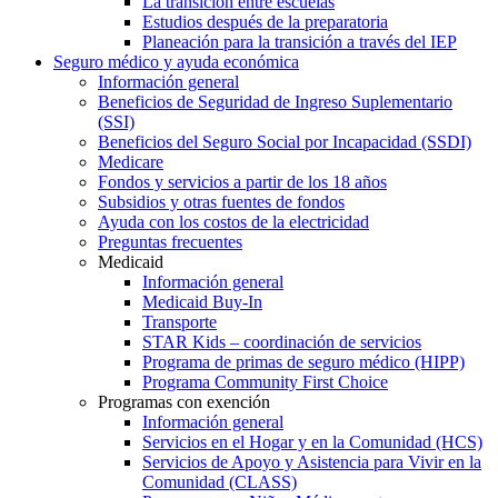
La transición entre escuelas
Estudios después de la preparatoria
Planeación para la transición a través del IEP
Seguro médico y ayuda económica
Información general
Beneficios de Seguridad de Ingreso Suplementario
(SSI)
Beneficios del Seguro Social por Incapacidad (SSDI)
Medicare
Fondos y servicios a partir de los 18 años
Subsidios y otras fuentes de fondos
Ayuda con los costos de la electricidad
Preguntas frecuentes
Medicaid
Información general
Medicaid Buy-In
Transporte
STAR Kids – coordinación de servicios
Programa de primas de seguro médico (HIPP)
Programa Community First Choice
Programas con exención
Información general
Servicios en el Hogar y en la Comunidad (HCS)
Servicios de Apoyo y Asistencia para Vivir en la
Comunidad (CLASS)