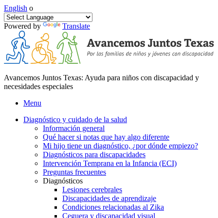
English
o
Powered by
Translate
Avancemos Juntos Texas: Ayuda para niños con discapacidad y
necesidades especiales
Menu
Diagnóstico y cuidado de la salud
Información general
Qué hacer si notas que hay algo diferente
Mi hijo tiene un diagnóstico, ¿por dónde empiezo?
Diagnósticos para discapacidades
Intervención Temprana en la Infancia (ECI)
Preguntas frecuentes
Diagnósticos
Lesiones cerebrales
Discapacidades de aprendizaje
Condiciones relacionadas al Zika
Ceguera y discapacidad visual