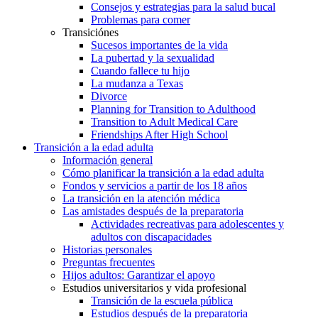
Consejos y estrategias para la salud bucal
Problemas para comer
Transiciónes
Sucesos importantes de la vida
La pubertad y la sexualidad
Cuando fallece tu hijo
La mudanza a Texas
Divorce
Planning for Transition to Adulthood
Transition to Adult Medical Care
Friendships After High School
Transición a la edad adulta
Información general
Cómo planificar la transición a la edad adulta
Fondos y servicios a partir de los 18 años
La transición en la atención médica
Las amistades después de la preparatoria
Actividades recreativas para adolescentes y
adultos con discapacidades
Historias personales
Preguntas frecuentes
Hijos adultos: Garantizar el apoyo
Estudios universitarios y vida profesional
Transición de la escuela pública
Estudios después de la preparatoria