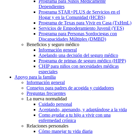
Programa para Niños Médicamente
Dependientes
Programa STAR+PLUS de Servicios en el
Hogar y en la Comunidad (HCBS)
Programa de Texas para Vivir en Casa (TxHmL)
Servicios de Empoderamiento Juvenil (YES)
Programa para Personas Sordociegas con
Discapacidades Múltiples (DMBD)
Beneficios y seguro médico
Información general
Apelando una decisión del seguro médico
Programa de primas de seguro médico (HIPP)
CHIP para niños con necesidades médicas
especiales
Apoyo para la familia
Información general
Consejos para padres de acogida y cuidadores
Preguntas frecuentes
La nueva normalidad
Cuidado personal
Aceptando, apenando, y adaptándose a la vida
Como ayudar a tu hijo a vivir con una
enfermedad crónica
Relaciones personales
Cómo manejar tu vida diaria