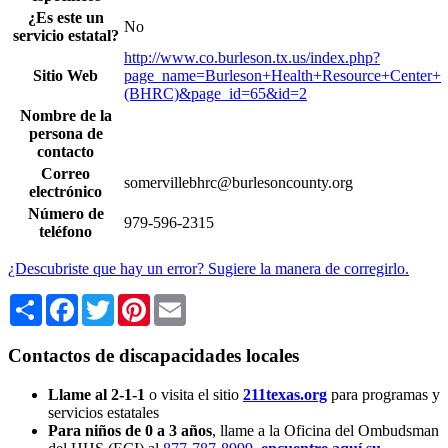
¿Es este un
No
servicio estatal?
http://www.co.burleson.tx.us/index.php?
Sitio Web
page_name=Burleson+Health+Resource+Center+
(BHRC)&page_id=65&id=2
Nombre de la
persona de
contacto
Correo
somervillebhrc@burlesoncounty.org
electrónico
Número de
979-596-2315
teléfono
¿Descubriste que hay un error? Sugiere la manera de corregirlo.
Share
Facebook
Twitter
Pinterest
Email
Contactos de discapacidades locales
Llame al 2-1-1
o visita el sitio
211texas.org
para programas y
servicios estatales
Para niños de 0 a 3 años
, llame a la Oficina del Ombudsman