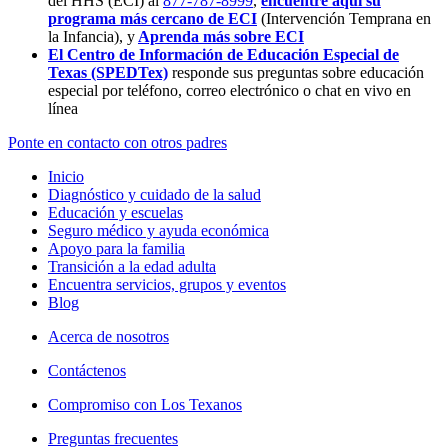
del HHS (ECI) al
877-787-8999
,
encuentre aquí su
programa más cercano de ECI
(Intervención Temprana en
la Infancia),
y
Aprenda más sobre ECI
El Centro de Información de Educación Especial de
Texas (SPEDTex)
responde sus preguntas sobre educación
especial por teléfono, correo electrónico o chat en vivo en
línea
Ponte en contacto con otros padres
Inicio
Diagnóstico y cuidado de la salud
Educación y escuelas
Seguro médico y ayuda económica
Apoyo para la familia
Transición a la edad adulta
Encuentra servicios, grupos y eventos
Blog
Acerca de nosotros
Contáctenos
Compromiso con Los Texanos
Preguntas frecuentes