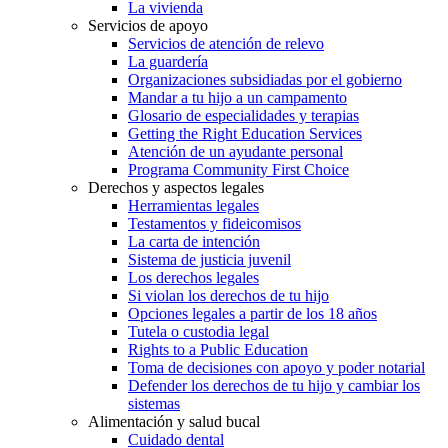
La vivienda
Servicios de apoyo
Servicios de atención de relevo
La guardería
Organizaciones subsidiadas por el gobierno
Mandar a tu hijo a un campamento
Glosario de especialidades y terapias
Getting the Right Education Services
Atención de un ayudante personal
Programa Community First Choice
Derechos y aspectos legales
Herramientas legales
Testamentos y fideicomisos
La carta de intención
Sistema de justicia juvenil
Los derechos legales
Si violan los derechos de tu hijo
Opciones legales a partir de los 18 años
Tutela o custodia legal
Rights to a Public Education
Toma de decisiones con apoyo y poder notarial
Defender los derechos de tu hijo y cambiar los
sistemas
Alimentación y salud bucal
Cuidado dental