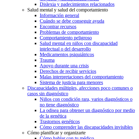
Dislexia y padecimientos relacionados
Salud mental y salud del comportamiento
Información general
Cuándo se debe conseguir ayuda
Encontrar recursos
Problemas de comportamiento
Comportamiento peligroso
Salud mental en niños con discapacidad
intelectual o del desarrollo
Medicamentos psiquiátricos
Trauma
Apoyo durante una crisis
Derechos de recibir servicios
Malas interpretaciones del comportamiento
Sistema de justicia para menores
Discapacidades múltiples, afecciones poco comunes o
casos sin diagnóstico
Niños con condición rara, varios diagnósticos o
no tiene diagnóstico
La odisea para obtener un diagnóstico por medio
de la genética
Trastornos genéticos
Cómo comprender las discapacidades invisibles
Cómo planificar y organizarte
Cómo hablar con tu médico