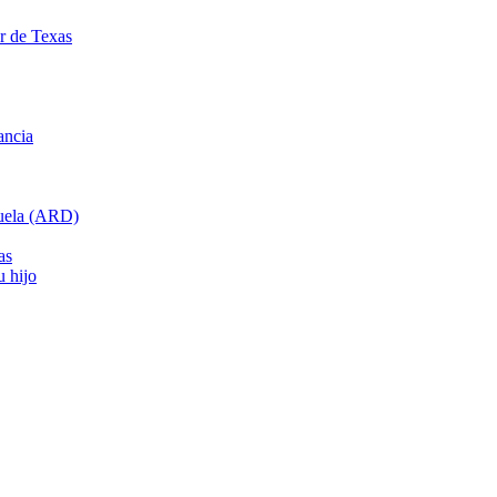
ar de Texas
ancia
cuela (ARD)
as
u hijo