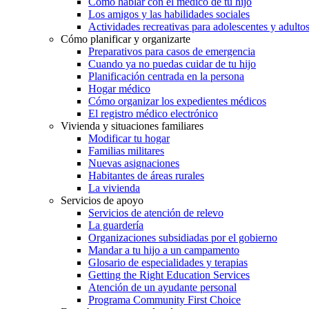
Cómo hablar con el médico de tu hijo
Los amigos y las habilidades sociales
Actividades recreativas para adolescentes y adulto
Cómo planificar y organizarte
Preparativos para casos de emergencia
Cuando ya no puedas cuidar de tu hijo
Planificación centrada en la persona
Hogar médico
Cómo organizar los expedientes médicos
El registro médico electrónico
Vivienda y situaciones familiares
Modificar tu hogar
Familias militares
Nuevas asignaciones
Habitantes de áreas rurales
La vivienda
Servicios de apoyo
Servicios de atención de relevo
La guardería
Organizaciones subsidiadas por el gobierno
Mandar a tu hijo a un campamento
Glosario de especialidades y terapias
Getting the Right Education Services
Atención de un ayudante personal
Programa Community First Choice