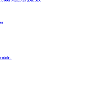
acidades Múltiples (DMBD)
es
 crónica