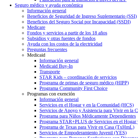
Seguro médico y ayuda económica
Información general
Beneficios de Seguridad de Ingreso Suplementario (SSI)
Beneficios del Seguro Social por Incapacidad (SSDI)
Medicare
Fondos y servicios a partir de los 18 años
Subsidios y otras fuentes de fondos
Ayuda con los costos de la electricidad
Preguntas frecuentes
Medicaid
Información general
Medicaid Buy-In
Transporte
STAR Kids – coordinación de servicios
Programa de primas de seguro médico (HIPP)
Programa Community First Choice
Programas con exención
Información general
Servicios en el Hogar y en la Comunidad (HCS)
Servicios de Apoyo y Asistencia para Vivir en l
Programa para Niños Médicamente Dependientes
Programa STAR+PLUS de Servicios en el Hogar
Programa de Texas para Vivir en Casa (TxHmL)
Servicios de Empoderamiento Juvenil (YES)