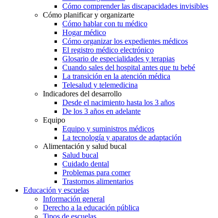
Cómo comprender las discapacidades invisibles
Cómo planificar y organizarte
Cómo hablar con tu médico
Hogar médico
Cómo organizar los expedientes médicos
El registro médico electrónico
Glosario de especialidades y terapias
Cuando sales del hospital antes que tu bebé
La transición en la atención médica
Telesalud y telemedicina
Indicadores del desarrollo
Desde el nacimiento hasta los 3 años
De los 3 años en adelante
Equipo
Equipo y suministros médicos
La tecnología y aparatos de adaptación
Alimentación y salud bucal
Salud bucal
Cuidado dental
Problemas para comer
Trastornos alimentarios
Educación y escuelas
Información general
Derecho a la educación pública
Tipos de escuelas