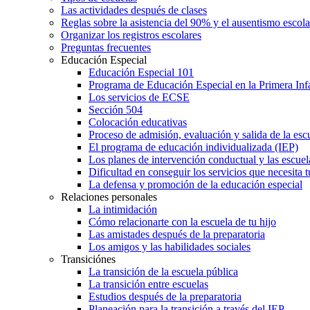
Las actividades después de clases
Reglas sobre la asistencia del 90% y el ausentismo escol
Organizar los registros escolares
Preguntas frecuentes
Educación Especial
Educación Especial 101
Programa de Educación Especial en la Primera Inf
Los servicios de ECSE
Sección 504
Colocación educativas
Proceso de admisión, evaluación y salida de la es
El programa de educación individualizada (IEP)
Los planes de intervención conductual y las escuel
Dificultad en conseguir los servicios que necesita t
La defensa y promoción de la educación especial
Relaciones personales
La intimidación
Cómo relacionarte con la escuela de tu hijo
Las amistades después de la preparatoria
Los amigos y las habilidades sociales
Transiciónes
La transición de la escuela pública
La transición entre escuelas
Estudios después de la preparatoria
Planeación para la transición a través del IEP