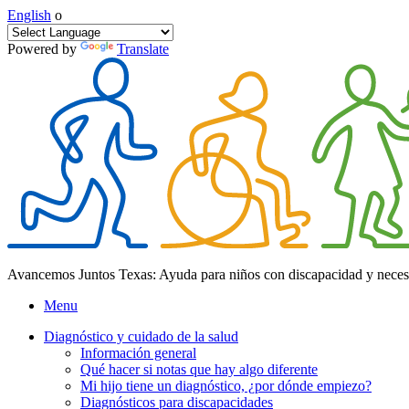
English
o
Powered by
Translate
Avancemos Juntos Texas: Ayuda para niños con discapacidad y neces
Menu
Diagnóstico y cuidado de la salud
Información general
Qué hacer si notas que hay algo diferente
Mi hijo tiene un diagnóstico, ¿por dónde empiezo?
Diagnósticos para discapacidades