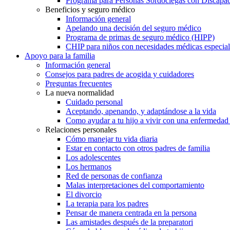
Programa para Personas Sordociegas con Discap
Beneficios y seguro médico
Información general
Apelando una decisión del seguro médico
Programa de primas de seguro médico (HIPP)
CHIP para niños con necesidades médicas especial
Apoyo para la familia
Información general
Consejos para padres de acogida y cuidadores
Preguntas frecuentes
La nueva normalidad
Cuidado personal
Aceptando, apenando, y adaptándose a la vida
Como ayudar a tu hijo a vivir con una enfermedad
Relaciones personales
Cómo manejar tu vida diaria
Estar en contacto con otros padres de familia
Los adolescentes
Los hermanos
Red de personas de confianza
Malas interpretaciones del comportamiento
El divorcio
La terapia para los padres
Pensar de manera centrada en la persona
Las amistades después de la preparatori