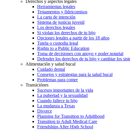
Derechos y aspectos legales
Herramientas legales
Testamentos y fideicomisos
La carta de intención
Sistema de justicia juvenil
Los derechos legales
Si violan los derechos de tu hijo
Opciones legales a partir de los 18 años
Tutela o custodia legal
Rights to a Public Education
Toma de decisiones con apoyo y poder notarial
Defender los derechos de tu hijo y cambiar los sis
Alimentación y salud bucal
Cuidado dental
Consejos y estrategias para la salud bucal
Problemas para comer
Transiciónes
Sucesos importantes de la vida
La pubertad y la sexualidad
Cuando fallece tu hijo
La mudanza a Texas
Divorce
Planning for Transition to Adulthood
Transition to Adult Medical Care
Friendships After High School