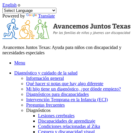
English
o
Powered by
Translate
Avancemos Juntos Texas: Ayuda para niños con discapacidad y
necesidades especiales
Menu
Diagnóstico y cuidado de la salud
Información general
Qué hacer si notas que hay algo diferente
Mi hijo tiene un diagnóstico, ¿por dónde empiezo?
Diagnósticos para discapacidades
Intervención Temprana en la Infancia (ECI)
Preguntas frecuentes
Diagnósticos
Lesiones cerebrales
Discapacidades de aprendizaje
Condiciones relacionadas al Zika
Ceguera y discapacidad visual