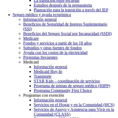
La transición entre escuelas
Estudios después de la preparatoria
Planeación para la transición a través del IEP
Seguro médico y ayuda económica
Información general
Beneficios de Seguridad de Ingreso Suplementario
(SSI)
Beneficios del Seguro Social por Incapacidad (SSDI)
Medicare
Fondos y servicios a partir de los 18 años
Subsidios y otras fuentes de fondos
Ayuda con los costos de la electricidad
Preguntas frecuentes
Medicaid
Información general
Medicaid Buy-In
Transporte
STAR Kids – coordinación de servicios
Programa de primas de seguro médico (HIPP)
Programa Community First Choice
Programas con exención
Información general
Servicios en el Hogar y en la Comunidad (HCS)
Servicios de Apoyo y Asistencia para Vivir en la
Comunidad (CLASS)