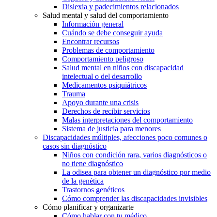
Dislexia y padecimientos relacionados
Salud mental y salud del comportamiento
Información general
Cuándo se debe conseguir ayuda
Encontrar recursos
Problemas de comportamiento
Comportamiento peligroso
Salud mental en niños con discapacidad
intelectual o del desarrollo
Medicamentos psiquiátricos
Trauma
Apoyo durante una crisis
Derechos de recibir servicios
Malas interpretaciones del comportamiento
Sistema de justicia para menores
Discapacidades múltiples, afecciones poco comunes o
casos sin diagnóstico
Niños con condición rara, varios diagnósticos o
no tiene diagnóstico
La odisea para obtener un diagnóstico por medio
de la genética
Trastornos genéticos
Cómo comprender las discapacidades invisibles
Cómo planificar y organizarte
Cómo hablar con tu médico