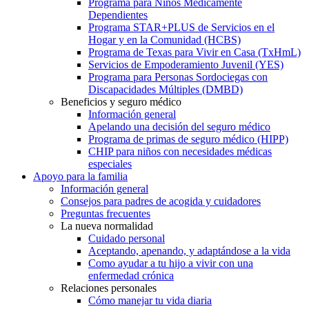
Programa para Niños Médicamente
Dependientes
Programa STAR+PLUS de Servicios en el
Hogar y en la Comunidad (HCBS)
Programa de Texas para Vivir en Casa (TxHmL)
Servicios de Empoderamiento Juvenil (YES)
Programa para Personas Sordociegas con
Discapacidades Múltiples (DMBD)
Beneficios y seguro médico
Información general
Apelando una decisión del seguro médico
Programa de primas de seguro médico (HIPP)
CHIP para niños con necesidades médicas
especiales
Apoyo para la familia
Información general
Consejos para padres de acogida y cuidadores
Preguntas frecuentes
La nueva normalidad
Cuidado personal
Aceptando, apenando, y adaptándose a la vida
Como ayudar a tu hijo a vivir con una
enfermedad crónica
Relaciones personales
Cómo manejar tu vida diaria