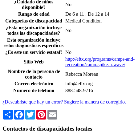
¿Cuidado de niños
No
disponible?
Rango de edad
De 6 a 11 , De 12 a 14
Categorías de discapacidad
Medical Condition
¿Esta organización incluye
No
todas las discapacidades?
Esta organización incluye
estos diagnósticos específicos
¿Es este un servicio estatal?
No
http://eftx.org/programs/camps-and-
Sitio Web
recreation/camp-spike-n-wave/
Nombre de la persona de
Rebecca Moreau
contacto
Correo electrónico
info@eftx.org
Número de teléfono
888-548-9716
¿Descubriste que hay un error? Sugiere la manera de corregirlo.
Share
Facebook
Twitter
Pinterest
Email
Contactos de discapacidades locales