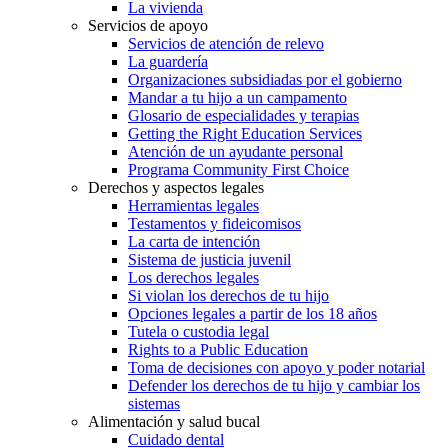
La vivienda
Servicios de apoyo
Servicios de atención de relevo
La guardería
Organizaciones subsidiadas por el gobierno
Mandar a tu hijo a un campamento
Glosario de especialidades y terapias
Getting the Right Education Services
Atención de un ayudante personal
Programa Community First Choice
Derechos y aspectos legales
Herramientas legales
Testamentos y fideicomisos
La carta de intención
Sistema de justicia juvenil
Los derechos legales
Si violan los derechos de tu hijo
Opciones legales a partir de los 18 años
Tutela o custodia legal
Rights to a Public Education
Toma de decisiones con apoyo y poder notarial
Defender los derechos de tu hijo y cambiar los
sistemas
Alimentación y salud bucal
Cuidado dental