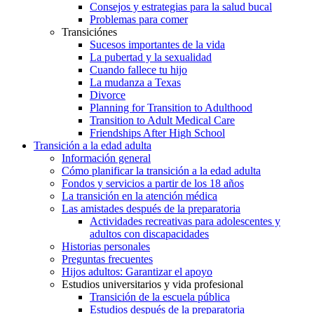
Consejos y estrategias para la salud bucal
Problemas para comer
Transiciónes
Sucesos importantes de la vida
La pubertad y la sexualidad
Cuando fallece tu hijo
La mudanza a Texas
Divorce
Planning for Transition to Adulthood
Transition to Adult Medical Care
Friendships After High School
Transición a la edad adulta
Información general
Cómo planificar la transición a la edad adulta
Fondos y servicios a partir de los 18 años
La transición en la atención médica
Las amistades después de la preparatoria
Actividades recreativas para adolescentes y
adultos con discapacidades
Historias personales
Preguntas frecuentes
Hijos adultos: Garantizar el apoyo
Estudios universitarios y vida profesional
Transición de la escuela pública
Estudios después de la preparatoria