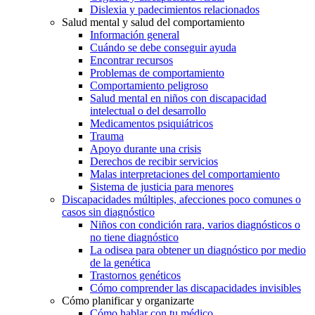
Dislexia y padecimientos relacionados
Salud mental y salud del comportamiento
Información general
Cuándo se debe conseguir ayuda
Encontrar recursos
Problemas de comportamiento
Comportamiento peligroso
Salud mental en niños con discapacidad
intelectual o del desarrollo
Medicamentos psiquiátricos
Trauma
Apoyo durante una crisis
Derechos de recibir servicios
Malas interpretaciones del comportamiento
Sistema de justicia para menores
Discapacidades múltiples, afecciones poco comunes o
casos sin diagnóstico
Niños con condición rara, varios diagnósticos o
no tiene diagnóstico
La odisea para obtener un diagnóstico por medio
de la genética
Trastornos genéticos
Cómo comprender las discapacidades invisibles
Cómo planificar y organizarte
Cómo hablar con tu médico