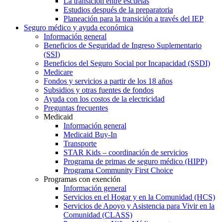
La transición entre escuelas
Estudios después de la preparatoria
Planeación para la transición a través del IEP
Seguro médico y ayuda económica
Información general
Beneficios de Seguridad de Ingreso Suplementario
(SSI)
Beneficios del Seguro Social por Incapacidad (SSDI)
Medicare
Fondos y servicios a partir de los 18 años
Subsidios y otras fuentes de fondos
Ayuda con los costos de la electricidad
Preguntas frecuentes
Medicaid
Información general
Medicaid Buy-In
Transporte
STAR Kids – coordinación de servicios
Programa de primas de seguro médico (HIPP)
Programa Community First Choice
Programas con exención
Información general
Servicios en el Hogar y en la Comunidad (HCS)
Servicios de Apoyo y Asistencia para Vivir en la
Comunidad (CLASS)