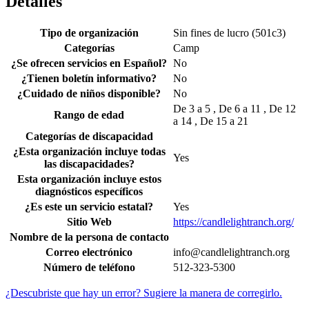
Detalles
Tipo de organización
Sin fines de lucro (501c3)
Categorías
Camp
¿Se ofrecen servicios en Español?
No
¿Tienen boletín informativo?
No
¿Cuidado de niños disponible?
No
De 3 a 5 , De 6 a 11 , De 12
Rango de edad
a 14 , De 15 a 21
Categorías de discapacidad
¿Esta organización incluye todas
Yes
las discapacidades?
Esta organización incluye estos
diagnósticos específicos
¿Es este un servicio estatal?
Yes
Sitio Web
https://candlelightranch.org/
Nombre de la persona de contacto
Correo electrónico
info@candlelightranch.org
Número de teléfono
512-323-5300
¿Descubriste que hay un error? Sugiere la manera de corregirlo.