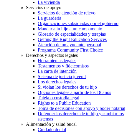
La vivienda
Servicios de apoyo
Servicios de atención de relevo
La guardería
Organizaciones subsidiadas por el gobierno
Mandar a tu hijo a un campamento
Glosario de especialidades y terapias
Getting the Right Education Services
Atención de un ayudante personal
Programa Community First Choice
Derechos y aspectos legales
Herramientas legales
Testamentos y fideicomisos
La carta de intención
Sistema de justicia juvenil
Los derechos legales
Si violan los derechos de tu hijo
Opciones legales a partir de los 18 años
Tutela o custodia legal
Rights to a Public Education
Toma de decisiones con apoyo y poder notarial
Defender los derechos de tu hijo y cambiar los
sistemas
Alimentación y salud bucal
Cuidado dental