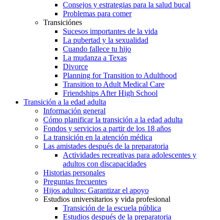
Consejos y estrategias para la salud bucal
Problemas para comer
Transiciónes
Sucesos importantes de la vida
La pubertad y la sexualidad
Cuando fallece tu hijo
La mudanza a Texas
Divorce
Planning for Transition to Adulthood
Transition to Adult Medical Care
Friendships After High School
Transición a la edad adulta
Información general
Cómo planificar la transición a la edad adulta
Fondos y servicios a partir de los 18 años
La transición en la atención médica
Las amistades después de la preparatoria
Actividades recreativas para adolescentes y
adultos con discapacidades
Historias personales
Preguntas frecuentes
Hijos adultos: Garantizar el apoyo
Estudios universitarios y vida profesional
Transición de la escuela pública
Estudios después de la preparatoria