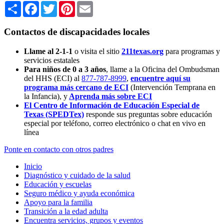
Share
Facebook
Twitter
Pinterest
Email
Contactos de discapacidades locales
Llame al 2-1-1
o visita el sitio
211texas.org
para programas y
servicios estatales
Para niños de 0 a 3 años
, llame a la Oficina del Ombudsman
del HHS (ECI) al
877-787-8999
,
encuentre aquí su
programa más cercano de ECI
(Intervención Temprana en
la Infancia),
y
Aprenda más sobre ECI
El Centro de Información de Educación Especial de
Texas (SPEDTex)
responde sus preguntas sobre educación
especial por teléfono, correo electrónico o chat en vivo en
línea
Ponte en contacto con otros padres
Inicio
Diagnóstico y cuidado de la salud
Educación y escuelas
Seguro médico y ayuda económica
Apoyo para la familia
Transición a la edad adulta
Encuentra servicios, grupos y eventos