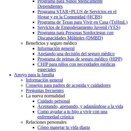
Programa para Niños Médicamente
Dependientes
Programa STAR+PLUS de Servicios en el
Hogar y en la Comunidad (HCBS)
Programa de Texas para Vivir en Casa (TxHmL)
Servicios de Empoderamiento Juvenil (YES)
Programa para Personas Sordociegas con
Discapacidades Múltiples (DMBD)
Beneficios y seguro médico
Información general
Apelando una decisión del seguro médico
Programa de primas de seguro médico (HIPP)
CHIP para niños con necesidades médicas
especiales
Apoyo para la familia
Información general
Consejos para padres de acogida y cuidadores
Preguntas frecuentes
La nueva normalidad
Cuidado personal
Aceptando, apenando, y adaptándose a la vida
Como ayudar a tu hijo a vivir con una
enfermedad crónica
Relaciones personales
Cómo manejar tu vida diaria