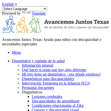
English
o
Powered by
Translate
Avancemos Juntos Texas: Ayuda para niños con discapacidad y
necesidades especiales
Menu
Diagnóstico y cuidado de la salud
Información general
Qué hacer si notas que hay algo diferente
Mi hijo tiene un diagnóstico, ¿por dónde empiezo?
Diagnósticos para discapacidades
Intervención Temprana en la Infancia (ECI)
Preguntas frecuentes
Diagnósticos
Lesiones cerebrales
Discapacidades de aprendizaje
Condiciones relacionadas al Zika
Ceguera y discapacidad visual