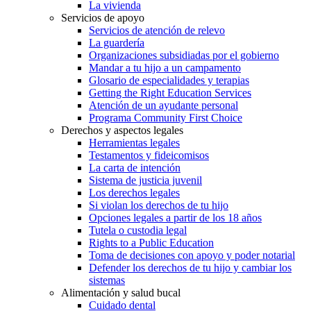
La vivienda
Servicios de apoyo
Servicios de atención de relevo
La guardería
Organizaciones subsidiadas por el gobierno
Mandar a tu hijo a un campamento
Glosario de especialidades y terapias
Getting the Right Education Services
Atención de un ayudante personal
Programa Community First Choice
Derechos y aspectos legales
Herramientas legales
Testamentos y fideicomisos
La carta de intención
Sistema de justicia juvenil
Los derechos legales
Si violan los derechos de tu hijo
Opciones legales a partir de los 18 años
Tutela o custodia legal
Rights to a Public Education
Toma de decisiones con apoyo y poder notarial
Defender los derechos de tu hijo y cambiar los
sistemas
Alimentación y salud bucal
Cuidado dental