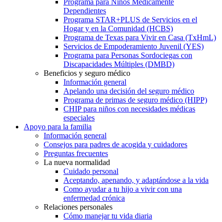
Programa para Niños Médicamente
Dependientes
Programa STAR+PLUS de Servicios en el
Hogar y en la Comunidad (HCBS)
Programa de Texas para Vivir en Casa (TxHmL)
Servicios de Empoderamiento Juvenil (YES)
Programa para Personas Sordociegas con
Discapacidades Múltiples (DMBD)
Beneficios y seguro médico
Información general
Apelando una decisión del seguro médico
Programa de primas de seguro médico (HIPP)
CHIP para niños con necesidades médicas
especiales
Apoyo para la familia
Información general
Consejos para padres de acogida y cuidadores
Preguntas frecuentes
La nueva normalidad
Cuidado personal
Aceptando, apenando, y adaptándose a la vida
Como ayudar a tu hijo a vivir con una
enfermedad crónica
Relaciones personales
Cómo manejar tu vida diaria