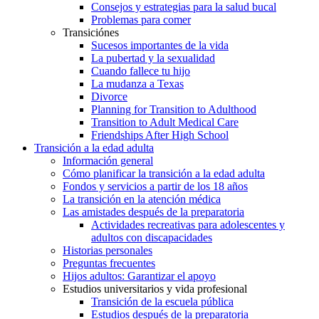
Consejos y estrategias para la salud bucal
Problemas para comer
Transiciónes
Sucesos importantes de la vida
La pubertad y la sexualidad
Cuando fallece tu hijo
La mudanza a Texas
Divorce
Planning for Transition to Adulthood
Transition to Adult Medical Care
Friendships After High School
Transición a la edad adulta
Información general
Cómo planificar la transición a la edad adulta
Fondos y servicios a partir de los 18 años
La transición en la atención médica
Las amistades después de la preparatoria
Actividades recreativas para adolescentes y
adultos con discapacidades
Historias personales
Preguntas frecuentes
Hijos adultos: Garantizar el apoyo
Estudios universitarios y vida profesional
Transición de la escuela pública
Estudios después de la preparatoria