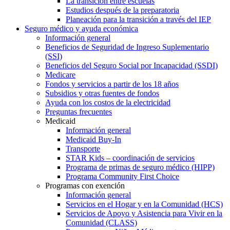
La transición entre escuelas
Estudios después de la preparatoria
Planeación para la transición a través del IEP
Seguro médico y ayuda económica
Información general
Beneficios de Seguridad de Ingreso Suplementario
(SSI)
Beneficios del Seguro Social por Incapacidad (SSDI)
Medicare
Fondos y servicios a partir de los 18 años
Subsidios y otras fuentes de fondos
Ayuda con los costos de la electricidad
Preguntas frecuentes
Medicaid
Información general
Medicaid Buy-In
Transporte
STAR Kids – coordinación de servicios
Programa de primas de seguro médico (HIPP)
Programa Community First Choice
Programas con exención
Información general
Servicios en el Hogar y en la Comunidad (HCS)
Servicios de Apoyo y Asistencia para Vivir en la
Comunidad (CLASS)