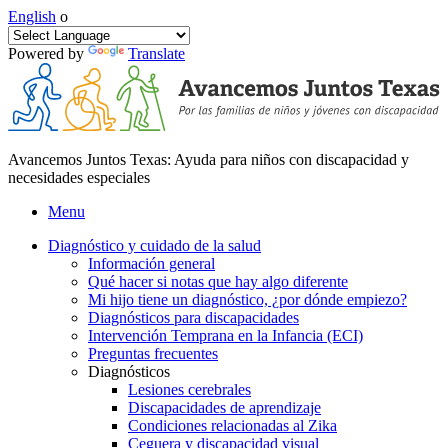
English
o
Powered by
Translate
Avancemos Juntos Texas: Ayuda para niños con discapacidad y
necesidades especiales
Menu
Diagnóstico y cuidado de la salud
Información general
Qué hacer si notas que hay algo diferente
Mi hijo tiene un diagnóstico, ¿por dónde empiezo?
Diagnósticos para discapacidades
Intervención Temprana en la Infancia (ECI)
Preguntas frecuentes
Diagnósticos
Lesiones cerebrales
Discapacidades de aprendizaje
Condiciones relacionadas al Zika
Ceguera y discapacidad visual