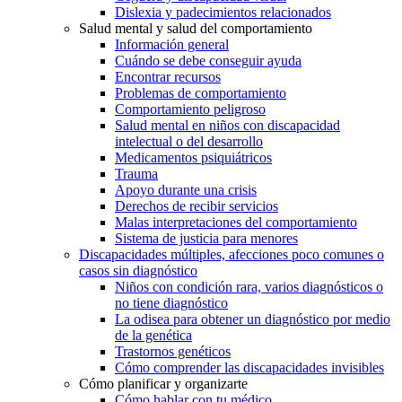
Dislexia y padecimientos relacionados
Salud mental y salud del comportamiento
Información general
Cuándo se debe conseguir ayuda
Encontrar recursos
Problemas de comportamiento
Comportamiento peligroso
Salud mental en niños con discapacidad
intelectual o del desarrollo
Medicamentos psiquiátricos
Trauma
Apoyo durante una crisis
Derechos de recibir servicios
Malas interpretaciones del comportamiento
Sistema de justicia para menores
Discapacidades múltiples, afecciones poco comunes o
casos sin diagnóstico
Niños con condición rara, varios diagnósticos o
no tiene diagnóstico
La odisea para obtener un diagnóstico por medio
de la genética
Trastornos genéticos
Cómo comprender las discapacidades invisibles
Cómo planificar y organizarte
Cómo hablar con tu médico