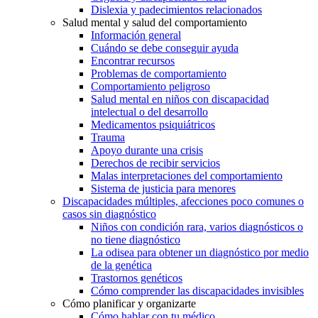
Dislexia y padecimientos relacionados
Salud mental y salud del comportamiento
Información general
Cuándo se debe conseguir ayuda
Encontrar recursos
Problemas de comportamiento
Comportamiento peligroso
Salud mental en niños con discapacidad
intelectual o del desarrollo
Medicamentos psiquiátricos
Trauma
Apoyo durante una crisis
Derechos de recibir servicios
Malas interpretaciones del comportamiento
Sistema de justicia para menores
Discapacidades múltiples, afecciones poco comunes o
casos sin diagnóstico
Niños con condición rara, varios diagnósticos o
no tiene diagnóstico
La odisea para obtener un diagnóstico por medio
de la genética
Trastornos genéticos
Cómo comprender las discapacidades invisibles
Cómo planificar y organizarte
Cómo hablar con tu médico