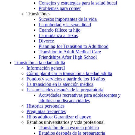
Consejos y estrategias para la salud bucal
Problemas para comer
Transiciónes
Sucesos importantes de la vida
La pubertad y la sexualidad
Cuando fallece tu hijo
La mudanza a Texas
Divorce
Planning for Transition to Adulthood
Transition to Adult Medical Care
Friendships After High School
Transición a la edad adulta
Información general
Cómo planificar la transición a la edad adulta
Fondos y servicios a partir de los 18 años
La transición en la atención médica
Las amistades después de la preparatoria
Actividades recreativas para adolescentes y
adultos con discapacidades
Historias personales
Preguntas frecuentes
Hijos adultos: Garantizar el apoyo
Estudios universitarios y vida profesional
Transición de la escuela pública
Estudios después de la preparatoria