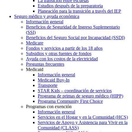
La transición entre escuelas
Estudios después de la preparatoria
Planeación para la transición a través del IEP
Seguro médico y ayuda económica
Información general
Beneficios de Seguridad de Ingreso Suplementario
(SSI)
Beneficios del Seguro Social por Incapacidad (SSDI)
Medicare
Fondos y servicios a partir de los 18 años
Subsidios y otras fuentes de fondos
Ayuda con los costos de la electricidad
Preguntas frecuentes
Medicaid
Información general
Medicaid Buy-In
Transporte
STAR Kids – coordinación de servicios
Programa de primas de seguro médico (HIPP)
Programa Community First Choice
Programas con exención
Información general
Servicios en el Hogar y en la Comunidad (HCS)
Servicios de Apoyo y Asistencia para Vivir en la
Comunidad (CLASS)