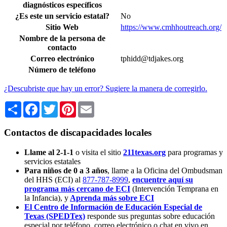
diagnósticos específicos
¿Es este un servicio estatal?
No
Sitio Web
https://www.cmhhoutreach.org/
Nombre de la persona de
contacto
Correo electrónico
tphidd@tdjakes.org
Número de teléfono
¿Descubriste que hay un error? Sugiere la manera de corregirlo.
Share
Facebook
Twitter
Pinterest
Email
Contactos de discapacidades locales
Llame al 2-1-1
o visita el sitio
211texas.org
para programas y
servicios estatales
Para niños de 0 a 3 años
, llame a la Oficina del Ombudsman
del HHS (ECI) al
877-787-8999
,
encuentre aquí su
programa más cercano de ECI
(Intervención Temprana en
la Infancia),
y
Aprenda más sobre ECI
El Centro de Información de Educación Especial de
Texas (SPEDTex)
responde sus preguntas sobre educación
especial por teléfono, correo electrónico o chat en vivo en