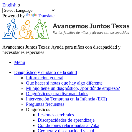
English
o
Powered by
Translate
Avancemos Juntos Texas: Ayuda para niños con discapacidad y
necesidades especiales
Menu
Diagnóstico y cuidado de la salud
Información general
Qué hacer si notas que hay algo diferente
Mi hijo tiene un diagnóstico, ¿por dónde empiezo?
Diagnósticos para discapacidades
Intervención Temprana en la Infancia (ECI)
Preguntas frecuentes
Diagnósticos
Lesiones cerebrales
Discapacidades de aprendizaje
Condiciones relacionadas al Zika
Ceguera y discapacidad visual