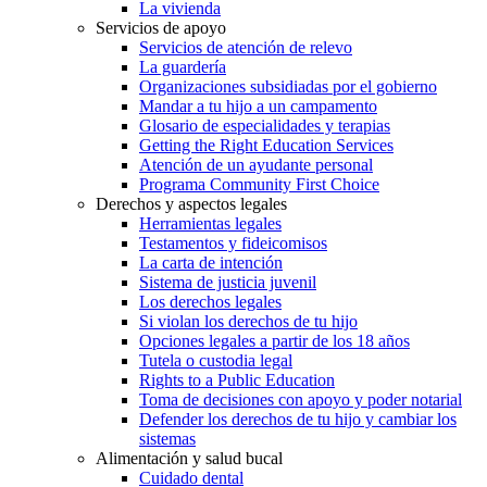
La vivienda
Servicios de apoyo
Servicios de atención de relevo
La guardería
Organizaciones subsidiadas por el gobierno
Mandar a tu hijo a un campamento
Glosario de especialidades y terapias
Getting the Right Education Services
Atención de un ayudante personal
Programa Community First Choice
Derechos y aspectos legales
Herramientas legales
Testamentos y fideicomisos
La carta de intención
Sistema de justicia juvenil
Los derechos legales
Si violan los derechos de tu hijo
Opciones legales a partir de los 18 años
Tutela o custodia legal
Rights to a Public Education
Toma de decisiones con apoyo y poder notarial
Defender los derechos de tu hijo y cambiar los
sistemas
Alimentación y salud bucal
Cuidado dental