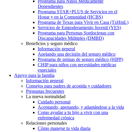
Programa para Niños Médicamente
Dependientes
Programa STAR+PLUS de Servicios en el
Hogar y en la Comunidad (HCBS)
Programa de Texas para Vivir en Casa (TxHmL)
Servicios de Empoderamiento Juvenil (YES)
Programa para Personas Sordociegas con
Discapacidades Múltiples (DMBD)
Beneficios y seguro médico
Información general
Apelando una decisión del seguro médico
Programa de primas de seguro médico (HIPP)
CHIP para niños con necesidades médicas
especiales
Apoyo para la familia
Información general
Consejos para padres de acogida y cuidadores
Preguntas frecuentes
La nueva normalidad
Cuidado personal
Aceptando, apenando, y adaptándose a la vida
Como ayudar a tu hijo a vivir con una
enfermedad crónica
Relaciones personales
Cómo manejar tu vida diaria