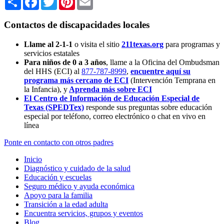
Contactos de discapacidades locales
Llame al 2-1-1
o visita el sitio
211texas.org
para programas y
servicios estatales
Para niños de 0 a 3 años
, llame a la Oficina del Ombudsman
del HHS (ECI) al
877-787-8999
,
encuentre aquí su
programa más cercano de ECI
(Intervención Temprana en
la Infancia),
y
Aprenda más sobre ECI
El Centro de Información de Educación Especial de
Texas (SPEDTex)
responde sus preguntas sobre educación
especial por teléfono, correo electrónico o chat en vivo en
línea
Ponte en contacto con otros padres
Inicio
Diagnóstico y cuidado de la salud
Educación y escuelas
Seguro médico y ayuda económica
Apoyo para la familia
Transición a la edad adulta
Encuentra servicios, grupos y eventos
Blog