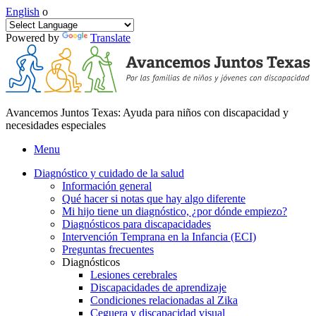
English
o
Powered by
Translate
Avancemos Juntos Texas: Ayuda para niños con discapacidad y
necesidades especiales
Menu
Diagnóstico y cuidado de la salud
Información general
Qué hacer si notas que hay algo diferente
Mi hijo tiene un diagnóstico, ¿por dónde empiezo?
Diagnósticos para discapacidades
Intervención Temprana en la Infancia (ECI)
Preguntas frecuentes
Diagnósticos
Lesiones cerebrales
Discapacidades de aprendizaje
Condiciones relacionadas al Zika
Ceguera y discapacidad visual