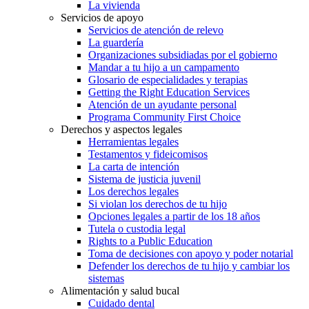
La vivienda
Servicios de apoyo
Servicios de atención de relevo
La guardería
Organizaciones subsidiadas por el gobierno
Mandar a tu hijo a un campamento
Glosario de especialidades y terapias
Getting the Right Education Services
Atención de un ayudante personal
Programa Community First Choice
Derechos y aspectos legales
Herramientas legales
Testamentos y fideicomisos
La carta de intención
Sistema de justicia juvenil
Los derechos legales
Si violan los derechos de tu hijo
Opciones legales a partir de los 18 años
Tutela o custodia legal
Rights to a Public Education
Toma de decisiones con apoyo y poder notarial
Defender los derechos de tu hijo y cambiar los
sistemas
Alimentación y salud bucal
Cuidado dental