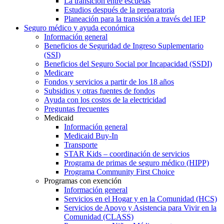
La transición entre escuelas
Estudios después de la preparatoria
Planeación para la transición a través del IEP
Seguro médico y ayuda económica
Información general
Beneficios de Seguridad de Ingreso Suplementario
(SSI)
Beneficios del Seguro Social por Incapacidad (SSDI)
Medicare
Fondos y servicios a partir de los 18 años
Subsidios y otras fuentes de fondos
Ayuda con los costos de la electricidad
Preguntas frecuentes
Medicaid
Información general
Medicaid Buy-In
Transporte
STAR Kids – coordinación de servicios
Programa de primas de seguro médico (HIPP)
Programa Community First Choice
Programas con exención
Información general
Servicios en el Hogar y en la Comunidad (HCS)
Servicios de Apoyo y Asistencia para Vivir en la
Comunidad (CLASS)