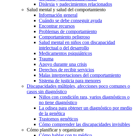
Dislexia y padecimientos relacionados
Salud mental y salud del comportamiento
Información general
Cuándo se debe conseguir ayuda
Encontrar recursos
Problemas de comportamiento
Comportamiento peligroso
Salud mental en niños con discapacidad
intelectual o del desarrollo
Medicamentos psiquiátricos
Trauma
Apoyo durante una crisis
Derechos de recibir servicios
Malas interpretaciones del comportamiento
Sistema de justicia para menores
Discapacidades múltiples, afecciones poco comunes o
casos sin diagnóstico
Niños con condición rara, varios diagnósticos o
no tiene diagnóstico
La odisea para obtener un diagnóstico por medio
de la genética
Trastornos genéticos
Cómo comprender las discapacidades invisibles
Cómo planificar y organizarte
Cómo hablar con tu médico