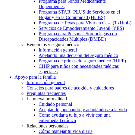
Programa para Niños Médicamente
Dependientes
Programa STAR+PLUS de Servicios en el
Hogar y en la Comunidad (HCBS)
Programa de Texas para Vivir en Casa (TxHmL)
Servicios de Empoderamiento Juvenil (YES)
Programa para Personas Sordociegas con
Discapacidades Múltiples (DMBD)
Beneficios y seguro médico
Información general
Apelando una decisión del seguro médico
Programa de primas de seguro médico (HIPP)
CHIP para niños con necesidades médicas
especiales
Apoyo para la familia
Información general
Consejos para padres de acogida y cuidadores
Preguntas frecuentes
La nueva normalidad
Cuidado personal
Aceptando, apenando, y adaptándose a la vida
Como ayudar a tu hijo a vivir con una
enfermedad crónica
Relaciones personales
Cómo manejar tu vida diaria