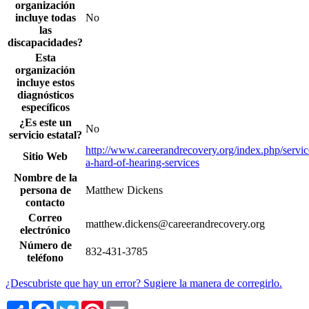
organización
incluye todas
No
las
discapacidades?
Esta
organización
incluye estos
diagnósticos
específicos
¿Es este un
No
servicio estatal?
http://www.careerandrecovery.org/index.php/servic
Sitio Web
a-hard-of-hearing-services
Nombre de la
persona de
Matthew Dickens
contacto
Correo
matthew.dickens@careerandrecovery.org
electrónico
Número de
832-431-3785
teléfono
¿Descubriste que hay un error? Sugiere la manera de corregirlo.
Share
Facebook
Twitter
Pinterest
Email