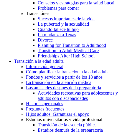
Consejos y estrategias para la salud bucal
Problemas para comer
Transiciónes
Sucesos importantes de la vida
La pubertad y la sexualidad
Cuando fallece tu hijo
La mudanza a Texas
Divorce
Planning for Transition to Adulthood
Transition to Adult Medical Care
Friendships After High School
Transición a la edad adulta
Información general
Cómo planificar la transición a la edad adulta
Fondos y servicios a partir de los 18 años
La transición en la atención médica
Las amistades después de la preparatoria
Actividades recreativas para adolescentes y
adultos con discapacidades
Historias personales
Preguntas frecuentes
Hijos adultos: Garantizar el apoyo
Estudios universitarios y vida profesional
Transición de la escuela pública
Estudios después de la preparatoria