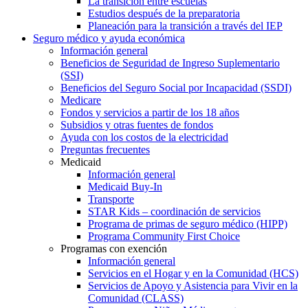
La transición entre escuelas
Estudios después de la preparatoria
Planeación para la transición a través del IEP
Seguro médico y ayuda económica
Información general
Beneficios de Seguridad de Ingreso Suplementario
(SSI)
Beneficios del Seguro Social por Incapacidad (SSDI)
Medicare
Fondos y servicios a partir de los 18 años
Subsidios y otras fuentes de fondos
Ayuda con los costos de la electricidad
Preguntas frecuentes
Medicaid
Información general
Medicaid Buy-In
Transporte
STAR Kids – coordinación de servicios
Programa de primas de seguro médico (HIPP)
Programa Community First Choice
Programas con exención
Información general
Servicios en el Hogar y en la Comunidad (HCS)
Servicios de Apoyo y Asistencia para Vivir en la
Comunidad (CLASS)