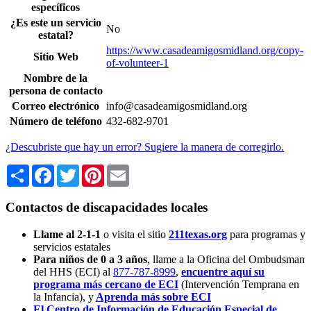
específicos
¿Es este un servicio
No
estatal?
https://www.casadeamigosmidland.org/copy-
Sitio Web
of-volunteer-1
Nombre de la
persona de contacto
Correo electrónico
info@casadeamigosmidland.org
Número de teléfono
432-682-9701
¿Descubriste que hay un error? Sugiere la manera de corregirlo.
Share
Facebook
Twitter
Pinterest
Email
Contactos de discapacidades locales
Llame al 2-1-1
o visita el sitio
211texas.org
para programas y
servicios estatales
Para niños de 0 a 3 años
, llame a la Oficina del Ombudsman
del HHS (ECI) al
877-787-8999
,
encuentre aquí su
programa más cercano de ECI
(Intervención Temprana en
la Infancia),
y
Aprenda más sobre ECI
El Centro de Información de Educación Especial de