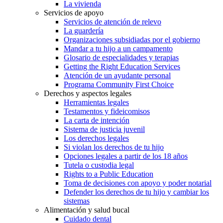
La vivienda
Servicios de apoyo
Servicios de atención de relevo
La guardería
Organizaciones subsidiadas por el gobierno
Mandar a tu hijo a un campamento
Glosario de especialidades y terapias
Getting the Right Education Services
Atención de un ayudante personal
Programa Community First Choice
Derechos y aspectos legales
Herramientas legales
Testamentos y fideicomisos
La carta de intención
Sistema de justicia juvenil
Los derechos legales
Si violan los derechos de tu hijo
Opciones legales a partir de los 18 años
Tutela o custodia legal
Rights to a Public Education
Toma de decisiones con apoyo y poder notarial
Defender los derechos de tu hijo y cambiar los
sistemas
Alimentación y salud bucal
Cuidado dental