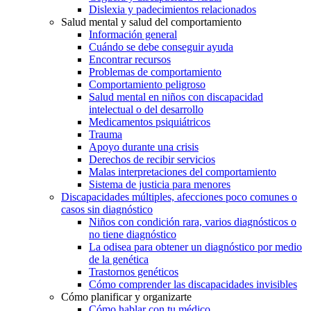
Dislexia y padecimientos relacionados
Salud mental y salud del comportamiento
Información general
Cuándo se debe conseguir ayuda
Encontrar recursos
Problemas de comportamiento
Comportamiento peligroso
Salud mental en niños con discapacidad
intelectual o del desarrollo
Medicamentos psiquiátricos
Trauma
Apoyo durante una crisis
Derechos de recibir servicios
Malas interpretaciones del comportamiento
Sistema de justicia para menores
Discapacidades múltiples, afecciones poco comunes o
casos sin diagnóstico
Niños con condición rara, varios diagnósticos o
no tiene diagnóstico
La odisea para obtener un diagnóstico por medio
de la genética
Trastornos genéticos
Cómo comprender las discapacidades invisibles
Cómo planificar y organizarte
Cómo hablar con tu médico