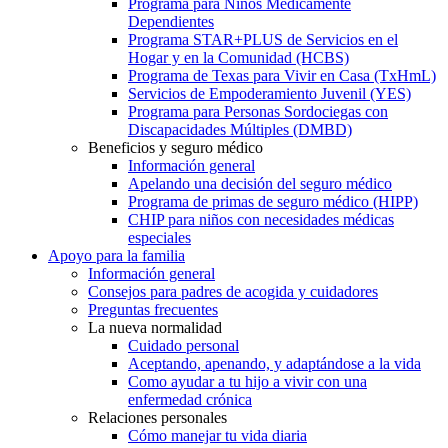
Programa para Niños Médicamente
Dependientes
Programa STAR+PLUS de Servicios en el
Hogar y en la Comunidad (HCBS)
Programa de Texas para Vivir en Casa (TxHmL)
Servicios de Empoderamiento Juvenil (YES)
Programa para Personas Sordociegas con
Discapacidades Múltiples (DMBD)
Beneficios y seguro médico
Información general
Apelando una decisión del seguro médico
Programa de primas de seguro médico (HIPP)
CHIP para niños con necesidades médicas
especiales
Apoyo para la familia
Información general
Consejos para padres de acogida y cuidadores
Preguntas frecuentes
La nueva normalidad
Cuidado personal
Aceptando, apenando, y adaptándose a la vida
Como ayudar a tu hijo a vivir con una
enfermedad crónica
Relaciones personales
Cómo manejar tu vida diaria