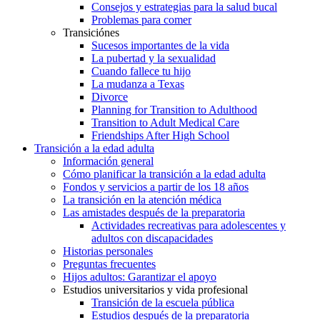
Consejos y estrategias para la salud bucal
Problemas para comer
Transiciónes
Sucesos importantes de la vida
La pubertad y la sexualidad
Cuando fallece tu hijo
La mudanza a Texas
Divorce
Planning for Transition to Adulthood
Transition to Adult Medical Care
Friendships After High School
Transición a la edad adulta
Información general
Cómo planificar la transición a la edad adulta
Fondos y servicios a partir de los 18 años
La transición en la atención médica
Las amistades después de la preparatoria
Actividades recreativas para adolescentes y
adultos con discapacidades
Historias personales
Preguntas frecuentes
Hijos adultos: Garantizar el apoyo
Estudios universitarios y vida profesional
Transición de la escuela pública
Estudios después de la preparatoria