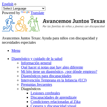
English
o
Powered by
Translate
Avancemos Juntos Texas: Ayuda para niños con discapacidad y
necesidades especiales
Menu
Diagnóstico y cuidado de la salud
Información general
Qué hacer si notas que hay algo diferente
Mi hijo tiene un diagnóstico, ¿por dónde empiezo?
Diagnósticos para discapacidades
Intervención Temprana en la Infancia (ECI)
Preguntas frecuentes
Diagnósticos
Lesiones cerebrales
Discapacidades de aprendizaje
Condiciones relacionadas al Zika
Ceguera y discapacidad visual