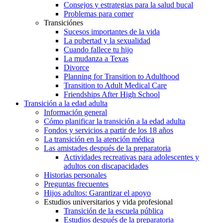
Consejos y estrategias para la salud bucal
Problemas para comer
Transiciónes
Sucesos importantes de la vida
La pubertad y la sexualidad
Cuando fallece tu hijo
La mudanza a Texas
Divorce
Planning for Transition to Adulthood
Transition to Adult Medical Care
Friendships After High School
Transición a la edad adulta
Información general
Cómo planificar la transición a la edad adulta
Fondos y servicios a partir de los 18 años
La transición en la atención médica
Las amistades después de la preparatoria
Actividades recreativas para adolescentes y
adultos con discapacidades
Historias personales
Preguntas frecuentes
Hijos adultos: Garantizar el apoyo
Estudios universitarios y vida profesional
Transición de la escuela pública
Estudios después de la preparatoria