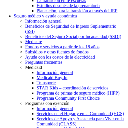
La transición entre escuelas
Estudios después de la preparatoria
Planeación para la transición a través del IEP
Seguro médico y ayuda económica
Información general
Beneficios de Seguridad de Ingreso Suplementario
(SSI)
Beneficios del Seguro Social por Incapacidad (SSDI)
Medicare
Fondos y servicios a partir de los 18 años
Subsidios y otras fuentes de fondos
Ayuda con los costos de la electricidad
Preguntas frecuentes
Medicaid
Información general
Medicaid Buy-In
Transporte
STAR Kids – coordinación de servicios
Programa de primas de seguro médico (HIPP)
Programa Community First Choice
Programas con exención
Información general
Servicios en el Hogar y en la Comunidad (HCS)
Servicios de Apoyo y Asistencia para Vivir en la
Comunidad (CLASS)