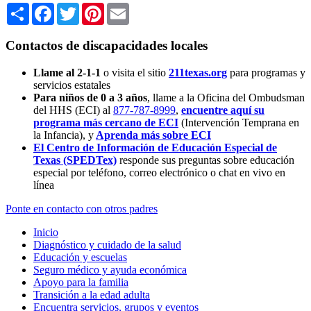
Share
Facebook
Twitter
Pinterest
Email
Contactos de discapacidades locales
Llame al 2-1-1
o visita el sitio
211texas.org
para programas y
servicios estatales
Para niños de 0 a 3 años
, llame a la Oficina del Ombudsman
del HHS (ECI) al
877-787-8999
,
encuentre aquí su
programa más cercano de ECI
(Intervención Temprana en
la Infancia),
y
Aprenda más sobre ECI
El Centro de Información de Educación Especial de
Texas (SPEDTex)
responde sus preguntas sobre educación
especial por teléfono, correo electrónico o chat en vivo en
línea
Ponte en contacto con otros padres
Inicio
Diagnóstico y cuidado de la salud
Educación y escuelas
Seguro médico y ayuda económica
Apoyo para la familia
Transición a la edad adulta
Encuentra servicios, grupos y eventos