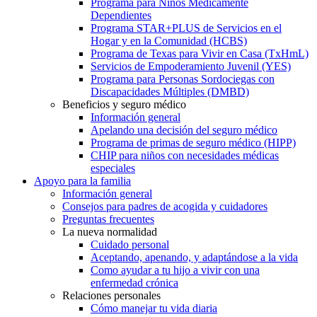
Programa para Niños Médicamente
Dependientes
Programa STAR+PLUS de Servicios en el
Hogar y en la Comunidad (HCBS)
Programa de Texas para Vivir en Casa (TxHmL)
Servicios de Empoderamiento Juvenil (YES)
Programa para Personas Sordociegas con
Discapacidades Múltiples (DMBD)
Beneficios y seguro médico
Información general
Apelando una decisión del seguro médico
Programa de primas de seguro médico (HIPP)
CHIP para niños con necesidades médicas
especiales
Apoyo para la familia
Información general
Consejos para padres de acogida y cuidadores
Preguntas frecuentes
La nueva normalidad
Cuidado personal
Aceptando, apenando, y adaptándose a la vida
Como ayudar a tu hijo a vivir con una
enfermedad crónica
Relaciones personales
Cómo manejar tu vida diaria