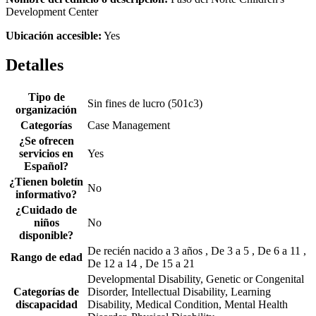
Development Center
Ubicación accesible:
Yes
Detalles
Tipo de
Sin fines de lucro (501c3)
organización
Categorías
Case Management
¿Se ofrecen
servicios en
Yes
Español?
¿Tienen boletín
No
informativo?
¿Cuidado de
niños
No
disponible?
De recién nacido a 3 años , De 3 a 5 , De 6 a 11 ,
Rango de edad
De 12 a 14 , De 15 a 21
Developmental Disability, Genetic or Congenital
Categorías de
Disorder, Intellectual Disability, Learning
discapacidad
Disability, Medical Condition, Mental Health