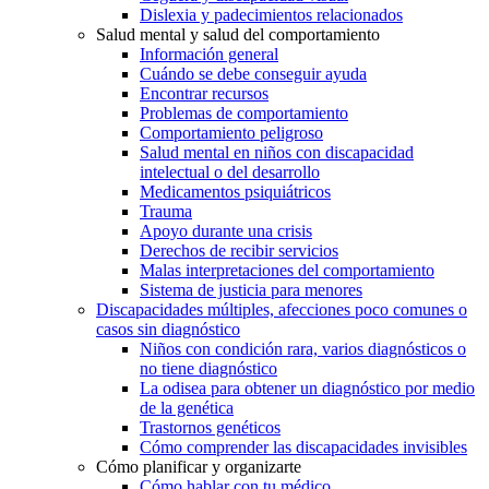
Dislexia y padecimientos relacionados
Salud mental y salud del comportamiento
Información general
Cuándo se debe conseguir ayuda
Encontrar recursos
Problemas de comportamiento
Comportamiento peligroso
Salud mental en niños con discapacidad
intelectual o del desarrollo
Medicamentos psiquiátricos
Trauma
Apoyo durante una crisis
Derechos de recibir servicios
Malas interpretaciones del comportamiento
Sistema de justicia para menores
Discapacidades múltiples, afecciones poco comunes o
casos sin diagnóstico
Niños con condición rara, varios diagnósticos o
no tiene diagnóstico
La odisea para obtener un diagnóstico por medio
de la genética
Trastornos genéticos
Cómo comprender las discapacidades invisibles
Cómo planificar y organizarte
Cómo hablar con tu médico