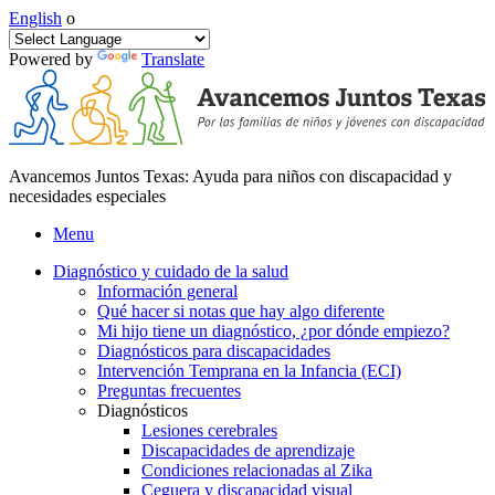
English
o
Powered by
Translate
Avancemos Juntos Texas: Ayuda para niños con discapacidad y
necesidades especiales
Menu
Diagnóstico y cuidado de la salud
Información general
Qué hacer si notas que hay algo diferente
Mi hijo tiene un diagnóstico, ¿por dónde empiezo?
Diagnósticos para discapacidades
Intervención Temprana en la Infancia (ECI)
Preguntas frecuentes
Diagnósticos
Lesiones cerebrales
Discapacidades de aprendizaje
Condiciones relacionadas al Zika
Ceguera y discapacidad visual