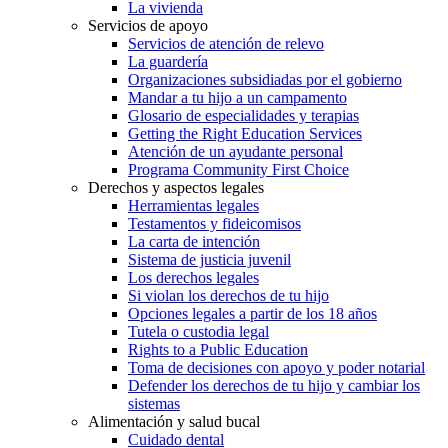
La vivienda
Servicios de apoyo
Servicios de atención de relevo
La guardería
Organizaciones subsidiadas por el gobierno
Mandar a tu hijo a un campamento
Glosario de especialidades y terapias
Getting the Right Education Services
Atención de un ayudante personal
Programa Community First Choice
Derechos y aspectos legales
Herramientas legales
Testamentos y fideicomisos
La carta de intención
Sistema de justicia juvenil
Los derechos legales
Si violan los derechos de tu hijo
Opciones legales a partir de los 18 años
Tutela o custodia legal
Rights to a Public Education
Toma de decisiones con apoyo y poder notarial
Defender los derechos de tu hijo y cambiar los
sistemas
Alimentación y salud bucal
Cuidado dental