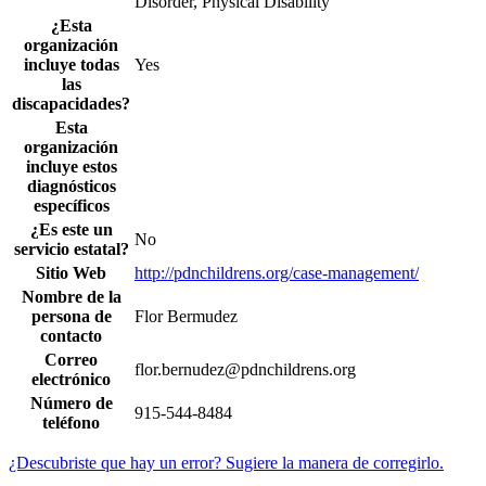
Disorder, Physical Disability
¿Esta
organización
incluye todas
Yes
las
discapacidades?
Esta
organización
incluye estos
diagnósticos
específicos
¿Es este un
No
servicio estatal?
Sitio Web
http://pdnchildrens.org/case-management/
Nombre de la
persona de
Flor Bermudez
contacto
Correo
flor.bernudez@pdnchildrens.org
electrónico
Número de
915-544-8484
teléfono
¿Descubriste que hay un error? Sugiere la manera de corregirlo.