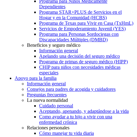
Programa para Niños Médicamente
Dependientes
Programa STAR+PLUS de Servicios en el
Hogar y en la Comunidad (HCBS)
Programa de Texas para Vivir en Casa (TxHmL)
Servicios de Empoderamiento Juvenil (YES)
Programa para Personas Sordociegas con
Discapacidades Múltiples (DMBD)
Beneficios y seguro médico
Información general
Apelando una decisión del seguro médico
Programa de primas de seguro médico (HIPP)
CHIP para niños con necesidades médicas
especiales
Apoyo para la familia
Información general
Consejos para padres de acogida y cuidadores
Preguntas frecuentes
La nueva normalidad
Cuidado personal
Aceptando, apenando, y adaptándose a la vida
Como ayudar a tu hijo a vivir con una
enfermedad crónica
Relaciones personales
Cómo manejar tu vida diaria