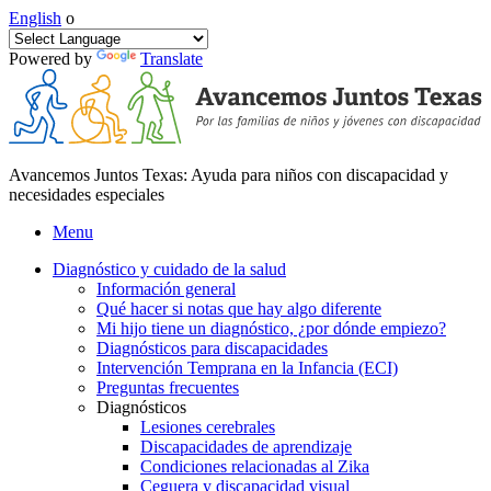
English
o
Powered by
Translate
Avancemos Juntos Texas: Ayuda para niños con discapacidad y
necesidades especiales
Menu
Diagnóstico y cuidado de la salud
Información general
Qué hacer si notas que hay algo diferente
Mi hijo tiene un diagnóstico, ¿por dónde empiezo?
Diagnósticos para discapacidades
Intervención Temprana en la Infancia (ECI)
Preguntas frecuentes
Diagnósticos
Lesiones cerebrales
Discapacidades de aprendizaje
Condiciones relacionadas al Zika
Ceguera y discapacidad visual