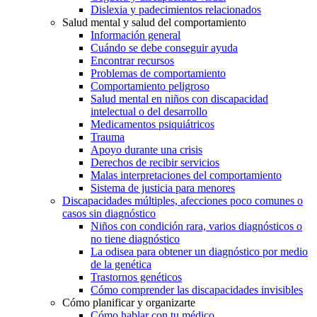
Dislexia y padecimientos relacionados
Salud mental y salud del comportamiento
Información general
Cuándo se debe conseguir ayuda
Encontrar recursos
Problemas de comportamiento
Comportamiento peligroso
Salud mental en niños con discapacidad
intelectual o del desarrollo
Medicamentos psiquiátricos
Trauma
Apoyo durante una crisis
Derechos de recibir servicios
Malas interpretaciones del comportamiento
Sistema de justicia para menores
Discapacidades múltiples, afecciones poco comunes o
casos sin diagnóstico
Niños con condición rara, varios diagnósticos o
no tiene diagnóstico
La odisea para obtener un diagnóstico por medio
de la genética
Trastornos genéticos
Cómo comprender las discapacidades invisibles
Cómo planificar y organizarte
Cómo hablar con tu médico