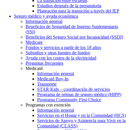
La transición entre escuelas
Estudios después de la preparatoria
Planeación para la transición a través del IEP
Seguro médico y ayuda económica
Información general
Beneficios de Seguridad de Ingreso Suplementario
(SSI)
Beneficios del Seguro Social por Incapacidad (SSDI)
Medicare
Fondos y servicios a partir de los 18 años
Subsidios y otras fuentes de fondos
Ayuda con los costos de la electricidad
Preguntas frecuentes
Medicaid
Información general
Medicaid Buy-In
Transporte
STAR Kids – coordinación de servicios
Programa de primas de seguro médico (HIPP)
Programa Community First Choice
Programas con exención
Información general
Servicios en el Hogar y en la Comunidad (HCS)
Servicios de Apoyo y Asistencia para Vivir en la
Comunidad (CLASS)