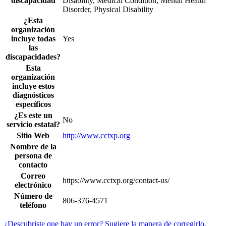
discapacidad
Disability, Medical Condition, Mental Health
Disorder, Physical Disability
¿Esta
organización
incluye todas
Yes
las
discapacidades?
Esta
organización
incluye estos
diagnósticos
específicos
¿Es este un
No
servicio estatal?
Sitio Web
http://www.cctxp.org
Nombre de la
persona de
contacto
Correo
https://www.cctxp.org/contact-us/
electrónico
Número de
806-376-4571
teléfono
¿Descubriste que hay un error? Sugiere la manera de corregirlo.