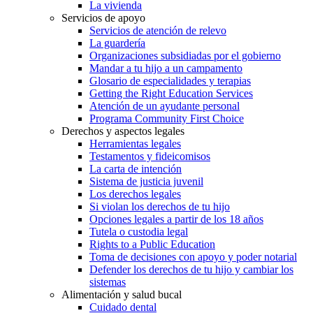
La vivienda
Servicios de apoyo
Servicios de atención de relevo
La guardería
Organizaciones subsidiadas por el gobierno
Mandar a tu hijo a un campamento
Glosario de especialidades y terapias
Getting the Right Education Services
Atención de un ayudante personal
Programa Community First Choice
Derechos y aspectos legales
Herramientas legales
Testamentos y fideicomisos
La carta de intención
Sistema de justicia juvenil
Los derechos legales
Si violan los derechos de tu hijo
Opciones legales a partir de los 18 años
Tutela o custodia legal
Rights to a Public Education
Toma de decisiones con apoyo y poder notarial
Defender los derechos de tu hijo y cambiar los
sistemas
Alimentación y salud bucal
Cuidado dental