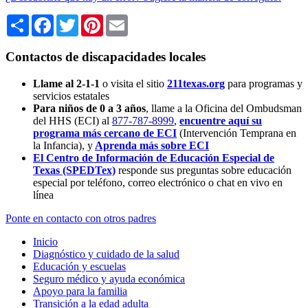
Share
Facebook
Twitter
Pinterest
Email
Contactos de discapacidades locales
Llame al 2-1-1
o visita el sitio
211texas.org
para programas y
servicios estatales
Para niños de 0 a 3 años
, llame a la Oficina del Ombudsman
del HHS (ECI) al
877-787-8999
,
encuentre aquí su
programa más cercano de ECI
(Intervención Temprana en
la Infancia),
y
Aprenda más sobre ECI
El Centro de Información de Educación Especial de
Texas (SPEDTex)
responde sus preguntas sobre educación
especial por teléfono, correo electrónico o chat en vivo en
línea
Ponte en contacto con otros padres
Inicio
Diagnóstico y cuidado de la salud
Educación y escuelas
Seguro médico y ayuda económica
Apoyo para la familia
Transición a la edad adulta