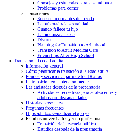
Consejos y estrategias para la salud bucal
Problemas para comer
Transiciónes
Sucesos importantes de la vida
La pubertad y la sexualidad
Cuando fallece tu hijo
La mudanza a Texas
Divorce
Planning for Transition to Adulthood
Transition to Adult Medical Care
Friendships After High School
Transición a la edad adulta
Información general
Cómo planificar la transición a la edad adulta
Fondos y servicios a partir de los 18 años
La transición en la atención médica
Las amistades después de la preparatoria
Actividades recreativas para adolescentes y
adultos con discapacidades
Historias personales
Preguntas frecuentes
Hijos adultos: Garantizar el apoyo
Estudios universitarios y vida profesional
Transición de la escuela pública
Estudios después de la preparatoria