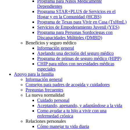
Programa para Niños Médicamente
Dependientes
Programa STAR+PLUS de Servicios en el
Hogar y en la Comunidad (HCBS)
Programa de Texas para Vivir en Casa (TxHmL)
Servicios de Empoderamiento Juvenil (YES)
Programa para Personas Sordociegas con
Discapacidades Múltiples (DMBD)
Beneficios y seguro médico
Información general
Apelando una decisión del seguro médico
Programa de primas de seguro médico (HIPP)
CHIP para niños con necesidades médicas
especiales
Apoyo para la familia
Información general
Consejos para padres de acogida y cuidadores
Preguntas frecuentes
La nueva normalidad
Cuidado personal
Aceptando, apenando, y adaptándose a la vida
Como ayudar a tu hijo a vivir con una
enfermedad crónica
Relaciones personales
Cómo manejar tu vida diaria