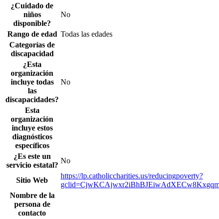
¿Cuidado de
niños
No
disponible?
Rango de edad
Todas las edades
Categorías de
discapacidad
¿Esta
organización
incluye todas
No
las
discapacidades?
Esta
organización
incluye estos
diagnósticos
específicos
¿Es este un
No
servicio estatal?
https://lp.catholiccharities.us/reducingpoverty?
Sitio Web
gclid=CjwKCAjwxr2iBhBJEiwAdXECw8Kxgqm
Nombre de la
persona de
contacto