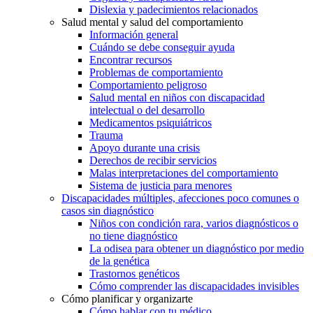
Dislexia y padecimientos relacionados
Salud mental y salud del comportamiento
Información general
Cuándo se debe conseguir ayuda
Encontrar recursos
Problemas de comportamiento
Comportamiento peligroso
Salud mental en niños con discapacidad
intelectual o del desarrollo
Medicamentos psiquiátricos
Trauma
Apoyo durante una crisis
Derechos de recibir servicios
Malas interpretaciones del comportamiento
Sistema de justicia para menores
Discapacidades múltiples, afecciones poco comunes o
casos sin diagnóstico
Niños con condición rara, varios diagnósticos o
no tiene diagnóstico
La odisea para obtener un diagnóstico por medio
de la genética
Trastornos genéticos
Cómo comprender las discapacidades invisibles
Cómo planificar y organizarte
Cómo hablar con tu médico