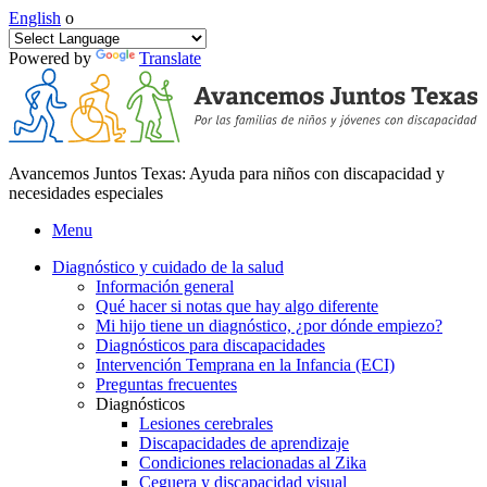
English
o
Powered by
Translate
Avancemos Juntos Texas: Ayuda para niños con discapacidad y
necesidades especiales
Menu
Diagnóstico y cuidado de la salud
Información general
Qué hacer si notas que hay algo diferente
Mi hijo tiene un diagnóstico, ¿por dónde empiezo?
Diagnósticos para discapacidades
Intervención Temprana en la Infancia (ECI)
Preguntas frecuentes
Diagnósticos
Lesiones cerebrales
Discapacidades de aprendizaje
Condiciones relacionadas al Zika
Ceguera y discapacidad visual