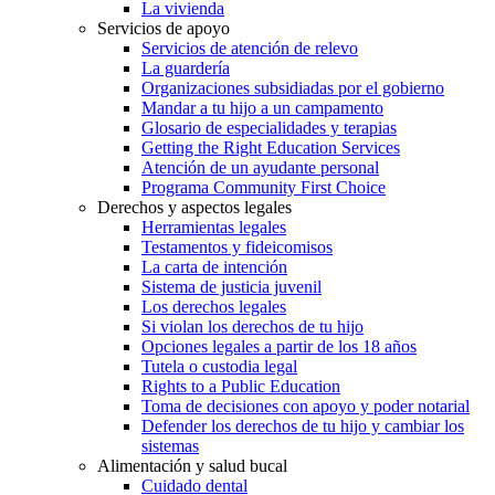
La vivienda
Servicios de apoyo
Servicios de atención de relevo
La guardería
Organizaciones subsidiadas por el gobierno
Mandar a tu hijo a un campamento
Glosario de especialidades y terapias
Getting the Right Education Services
Atención de un ayudante personal
Programa Community First Choice
Derechos y aspectos legales
Herramientas legales
Testamentos y fideicomisos
La carta de intención
Sistema de justicia juvenil
Los derechos legales
Si violan los derechos de tu hijo
Opciones legales a partir de los 18 años
Tutela o custodia legal
Rights to a Public Education
Toma de decisiones con apoyo y poder notarial
Defender los derechos de tu hijo y cambiar los
sistemas
Alimentación y salud bucal
Cuidado dental