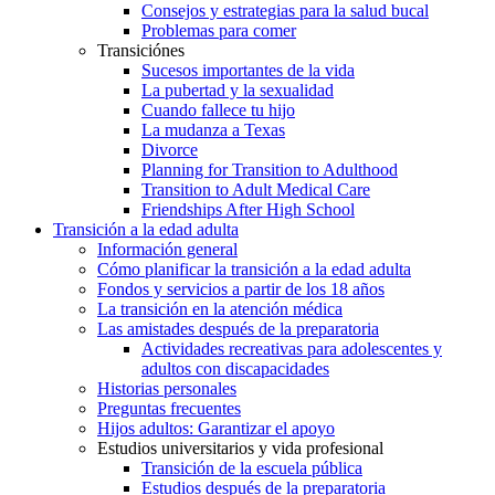
Consejos y estrategias para la salud bucal
Problemas para comer
Transiciónes
Sucesos importantes de la vida
La pubertad y la sexualidad
Cuando fallece tu hijo
La mudanza a Texas
Divorce
Planning for Transition to Adulthood
Transition to Adult Medical Care
Friendships After High School
Transición a la edad adulta
Información general
Cómo planificar la transición a la edad adulta
Fondos y servicios a partir de los 18 años
La transición en la atención médica
Las amistades después de la preparatoria
Actividades recreativas para adolescentes y
adultos con discapacidades
Historias personales
Preguntas frecuentes
Hijos adultos: Garantizar el apoyo
Estudios universitarios y vida profesional
Transición de la escuela pública
Estudios después de la preparatoria