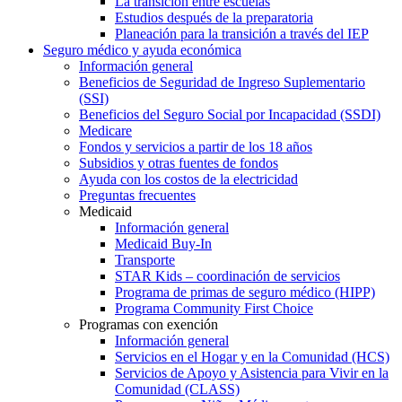
La transición entre escuelas
Estudios después de la preparatoria
Planeación para la transición a través del IEP
Seguro médico y ayuda económica
Información general
Beneficios de Seguridad de Ingreso Suplementario
(SSI)
Beneficios del Seguro Social por Incapacidad (SSDI)
Medicare
Fondos y servicios a partir de los 18 años
Subsidios y otras fuentes de fondos
Ayuda con los costos de la electricidad
Preguntas frecuentes
Medicaid
Información general
Medicaid Buy-In
Transporte
STAR Kids – coordinación de servicios
Programa de primas de seguro médico (HIPP)
Programa Community First Choice
Programas con exención
Información general
Servicios en el Hogar y en la Comunidad (HCS)
Servicios de Apoyo y Asistencia para Vivir en la
Comunidad (CLASS)