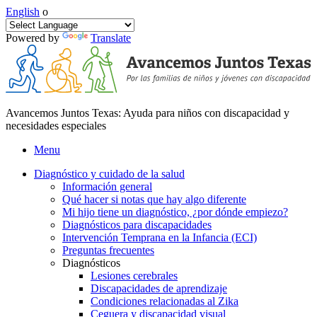
English
o
Powered by
Translate
Avancemos Juntos Texas: Ayuda para niños con discapacidad y
necesidades especiales
Menu
Diagnóstico y cuidado de la salud
Información general
Qué hacer si notas que hay algo diferente
Mi hijo tiene un diagnóstico, ¿por dónde empiezo?
Diagnósticos para discapacidades
Intervención Temprana en la Infancia (ECI)
Preguntas frecuentes
Diagnósticos
Lesiones cerebrales
Discapacidades de aprendizaje
Condiciones relacionadas al Zika
Ceguera y discapacidad visual