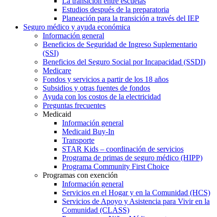
La transición entre escuelas
Estudios después de la preparatoria
Planeación para la transición a través del IEP
Seguro médico y ayuda económica
Información general
Beneficios de Seguridad de Ingreso Suplementario
(SSI)
Beneficios del Seguro Social por Incapacidad (SSDI)
Medicare
Fondos y servicios a partir de los 18 años
Subsidios y otras fuentes de fondos
Ayuda con los costos de la electricidad
Preguntas frecuentes
Medicaid
Información general
Medicaid Buy-In
Transporte
STAR Kids – coordinación de servicios
Programa de primas de seguro médico (HIPP)
Programa Community First Choice
Programas con exención
Información general
Servicios en el Hogar y en la Comunidad (HCS)
Servicios de Apoyo y Asistencia para Vivir en la
Comunidad (CLASS)