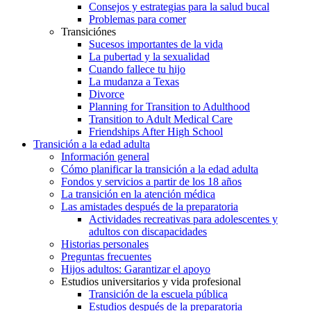
Consejos y estrategias para la salud bucal
Problemas para comer
Transiciónes
Sucesos importantes de la vida
La pubertad y la sexualidad
Cuando fallece tu hijo
La mudanza a Texas
Divorce
Planning for Transition to Adulthood
Transition to Adult Medical Care
Friendships After High School
Transición a la edad adulta
Información general
Cómo planificar la transición a la edad adulta
Fondos y servicios a partir de los 18 años
La transición en la atención médica
Las amistades después de la preparatoria
Actividades recreativas para adolescentes y
adultos con discapacidades
Historias personales
Preguntas frecuentes
Hijos adultos: Garantizar el apoyo
Estudios universitarios y vida profesional
Transición de la escuela pública
Estudios después de la preparatoria