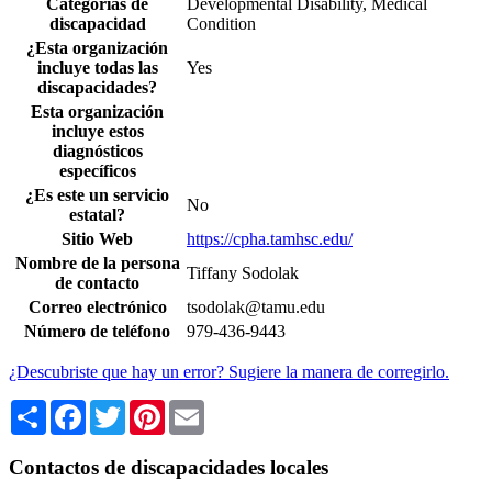
Categorías de
Developmental Disability, Medical
discapacidad
Condition
¿Esta organización
incluye todas las
Yes
discapacidades?
Esta organización
incluye estos
diagnósticos
específicos
¿Es este un servicio
No
estatal?
Sitio Web
https://cpha.tamhsc.edu/
Nombre de la persona
Tiffany Sodolak
de contacto
Correo electrónico
tsodolak@tamu.edu
Número de teléfono
979-436-9443
¿Descubriste que hay un error? Sugiere la manera de corregirlo.
Share
Facebook
Twitter
Pinterest
Email
Contactos de discapacidades locales