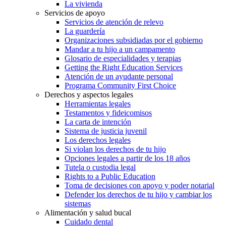
La vivienda
Servicios de apoyo
Servicios de atención de relevo
La guardería
Organizaciones subsidiadas por el gobierno
Mandar a tu hijo a un campamento
Glosario de especialidades y terapias
Getting the Right Education Services
Atención de un ayudante personal
Programa Community First Choice
Derechos y aspectos legales
Herramientas legales
Testamentos y fideicomisos
La carta de intención
Sistema de justicia juvenil
Los derechos legales
Si violan los derechos de tu hijo
Opciones legales a partir de los 18 años
Tutela o custodia legal
Rights to a Public Education
Toma de decisiones con apoyo y poder notarial
Defender los derechos de tu hijo y cambiar los
sistemas
Alimentación y salud bucal
Cuidado dental