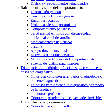
Dislexia y padecimientos relacionados
Salud mental y salud del comportamiento
Información general
Cuándo se debe conseguir ayuda
Encontrar recursos
Problemas de comportamiento
Comportamiento peligroso
Salud mental en niños con discapacidad
intelectual o del desarrollo
Medicamentos psiquiátricos
Trauma
Apoyo durante una crisis
Derechos de recibir servicios
Malas interpretaciones del comportamiento
Sistema de justicia para menores
Discapacidades múltiples, afecciones poco comunes o
casos sin diagnóstico
Niños con condición rara, varios diagnósticos o
no tiene diagnóstico
La odisea para obtener un diagnóstico por medio
de la genética
Trastornos genéticos
Cómo comprender las discapacidades invisibles
Cómo planificar y organizarte
Cómo hablar con tu médico