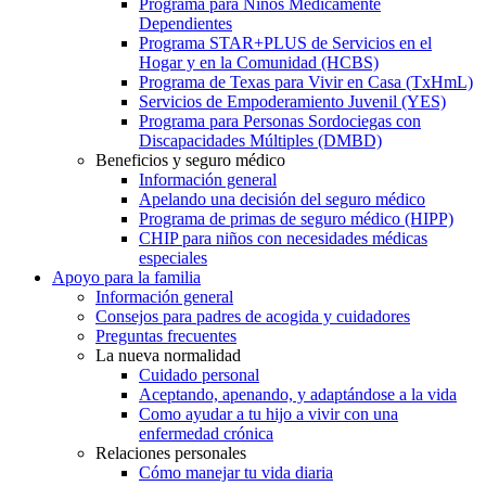
Programa para Niños Médicamente
Dependientes
Programa STAR+PLUS de Servicios en el
Hogar y en la Comunidad (HCBS)
Programa de Texas para Vivir en Casa (TxHmL)
Servicios de Empoderamiento Juvenil (YES)
Programa para Personas Sordociegas con
Discapacidades Múltiples (DMBD)
Beneficios y seguro médico
Información general
Apelando una decisión del seguro médico
Programa de primas de seguro médico (HIPP)
CHIP para niños con necesidades médicas
especiales
Apoyo para la familia
Información general
Consejos para padres de acogida y cuidadores
Preguntas frecuentes
La nueva normalidad
Cuidado personal
Aceptando, apenando, y adaptándose a la vida
Como ayudar a tu hijo a vivir con una
enfermedad crónica
Relaciones personales
Cómo manejar tu vida diaria