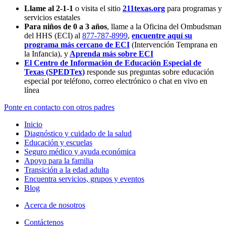
Llame al 2-1-1
o visita el sitio
211texas.org
para programas y
servicios estatales
Para niños de 0 a 3 años
, llame a la Oficina del Ombudsman
del HHS (ECI) al
877-787-8999
,
encuentre aquí su
programa más cercano de ECI
(Intervención Temprana en
la Infancia),
y
Aprenda más sobre ECI
El Centro de Información de Educación Especial de
Texas (SPEDTex)
responde sus preguntas sobre educación
especial por teléfono, correo electrónico o chat en vivo en
línea
Ponte en contacto con otros padres
Inicio
Diagnóstico y cuidado de la salud
Educación y escuelas
Seguro médico y ayuda económica
Apoyo para la familia
Transición a la edad adulta
Encuentra servicios, grupos y eventos
Blog
Acerca de nosotros
Contáctenos