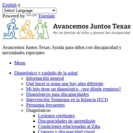
English
o
Powered by
Translate
Avancemos Juntos Texas: Ayuda para niños con discapacidad y
necesidades especiales
Menu
Diagnóstico y cuidado de la salud
Información general
Qué hacer si notas que hay algo diferente
Mi hijo tiene un diagnóstico, ¿por dónde empiezo?
Diagnósticos para discapacidades
Intervención Temprana en la Infancia (ECI)
Preguntas frecuentes
Diagnósticos
Lesiones cerebrales
Discapacidades de aprendizaje
Condiciones relacionadas al Zika
Ceguera y discapacidad visual