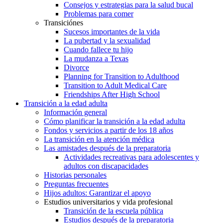
Consejos y estrategias para la salud bucal
Problemas para comer
Transiciónes
Sucesos importantes de la vida
La pubertad y la sexualidad
Cuando fallece tu hijo
La mudanza a Texas
Divorce
Planning for Transition to Adulthood
Transition to Adult Medical Care
Friendships After High School
Transición a la edad adulta
Información general
Cómo planificar la transición a la edad adulta
Fondos y servicios a partir de los 18 años
La transición en la atención médica
Las amistades después de la preparatoria
Actividades recreativas para adolescentes y
adultos con discapacidades
Historias personales
Preguntas frecuentes
Hijos adultos: Garantizar el apoyo
Estudios universitarios y vida profesional
Transición de la escuela pública
Estudios después de la preparatoria