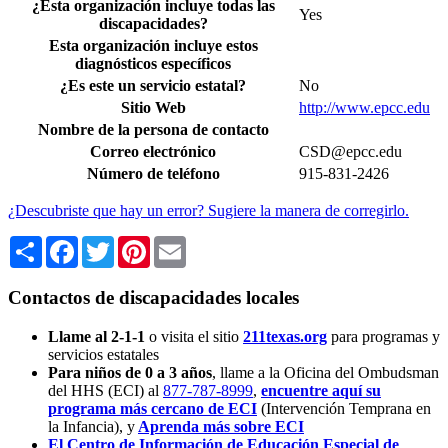
¿Esta organización incluye todas las
Yes
discapacidades?
Esta organización incluye estos
diagnósticos específicos
¿Es este un servicio estatal?
No
Sitio Web
http://www.epcc.edu
Nombre de la persona de contacto
Correo electrónico
CSD@epcc.edu
Número de teléfono
915-831-2426
¿Descubriste que hay un error? Sugiere la manera de corregirlo.
Share
Facebook
Twitter
Pinterest
Email
Contactos de discapacidades locales
Llame al 2-1-1
o visita el sitio
211texas.org
para programas y
servicios estatales
Para niños de 0 a 3 años
, llame a la Oficina del Ombudsman
del HHS (ECI) al
877-787-8999
,
encuentre aquí su
programa más cercano de ECI
(Intervención Temprana en
la Infancia),
y
Aprenda más sobre ECI
El Centro de Información de Educación Especial de