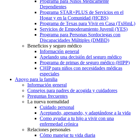
Programa para Niños Médicamente
Dependientes
Programa STAR+PLUS de Servicios en el
Hogar y en la Comunidad (HCBS)
Programa de Texas para Vivir en Casa (TxHmL)
Servicios de Empoderamiento Juvenil (YES)
Programa para Personas Sordociegas con
Discapacidades Múltiples (DMBD)
Beneficios y seguro médico
Información general
Apelando una decisión del seguro médico
Programa de primas de seguro médico (HIPP)
CHIP para niños con necesidades médicas
especiales
Apoyo para la familia
Información general
Consejos para padres de acogida y cuidadores
Preguntas frecuentes
La nueva normalidad
Cuidado personal
Aceptando, apenando, y adaptándose a la vida
Como ayudar a tu hijo a vivir con una
enfermedad crónica
Relaciones personales
Cómo manejar tu vida diaria