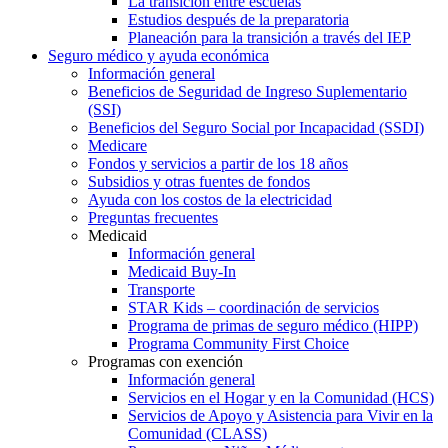
La transición entre escuelas
Estudios después de la preparatoria
Planeación para la transición a través del IEP
Seguro médico y ayuda económica
Información general
Beneficios de Seguridad de Ingreso Suplementario
(SSI)
Beneficios del Seguro Social por Incapacidad (SSDI)
Medicare
Fondos y servicios a partir de los 18 años
Subsidios y otras fuentes de fondos
Ayuda con los costos de la electricidad
Preguntas frecuentes
Medicaid
Información general
Medicaid Buy-In
Transporte
STAR Kids – coordinación de servicios
Programa de primas de seguro médico (HIPP)
Programa Community First Choice
Programas con exención
Información general
Servicios en el Hogar y en la Comunidad (HCS)
Servicios de Apoyo y Asistencia para Vivir en la
Comunidad (CLASS)