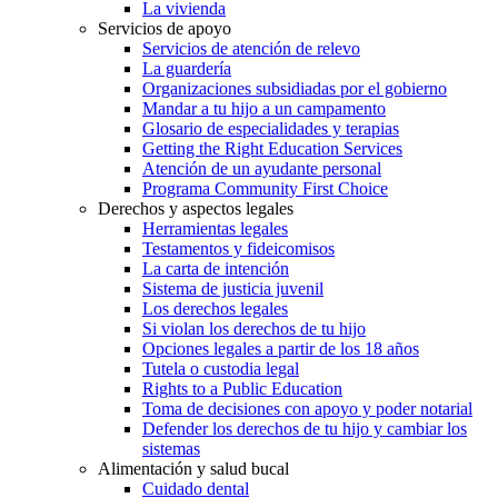
La vivienda
Servicios de apoyo
Servicios de atención de relevo
La guardería
Organizaciones subsidiadas por el gobierno
Mandar a tu hijo a un campamento
Glosario de especialidades y terapias
Getting the Right Education Services
Atención de un ayudante personal
Programa Community First Choice
Derechos y aspectos legales
Herramientas legales
Testamentos y fideicomisos
La carta de intención
Sistema de justicia juvenil
Los derechos legales
Si violan los derechos de tu hijo
Opciones legales a partir de los 18 años
Tutela o custodia legal
Rights to a Public Education
Toma de decisiones con apoyo y poder notarial
Defender los derechos de tu hijo y cambiar los
sistemas
Alimentación y salud bucal
Cuidado dental