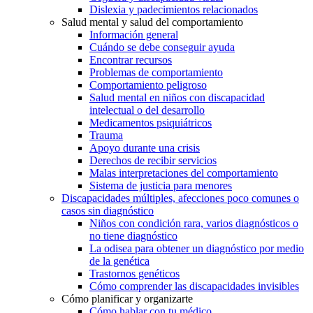
Dislexia y padecimientos relacionados
Salud mental y salud del comportamiento
Información general
Cuándo se debe conseguir ayuda
Encontrar recursos
Problemas de comportamiento
Comportamiento peligroso
Salud mental en niños con discapacidad
intelectual o del desarrollo
Medicamentos psiquiátricos
Trauma
Apoyo durante una crisis
Derechos de recibir servicios
Malas interpretaciones del comportamiento
Sistema de justicia para menores
Discapacidades múltiples, afecciones poco comunes o
casos sin diagnóstico
Niños con condición rara, varios diagnósticos o
no tiene diagnóstico
La odisea para obtener un diagnóstico por medio
de la genética
Trastornos genéticos
Cómo comprender las discapacidades invisibles
Cómo planificar y organizarte
Cómo hablar con tu médico