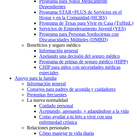
Programa para Niños Médicamente
Dependientes
Programa STAR+PLUS de Servicios en el
Hogar y en la Comunidad (HCBS)
Programa de Texas para Vivir en Casa (TxHmL)
Servicios de Empoderamiento Juvenil (YES)
Programa para Personas Sordociegas con
Discapacidades Múltiples (DMBD)
Beneficios y seguro médico
Información general
Apelando una decisión del seguro médico
Programa de primas de seguro médico (HIPP)
CHIP para niños con necesidades médicas
especiales
Apoyo para la familia
Información general
Consejos para padres de acogida y cuidadores
Preguntas frecuentes
La nueva normalidad
Cuidado personal
Aceptando, apenando, y adaptándose a la vida
Como ayudar a tu hijo a vivir con una
enfermedad crónica
Relaciones personales
Cómo manejar tu vida diaria