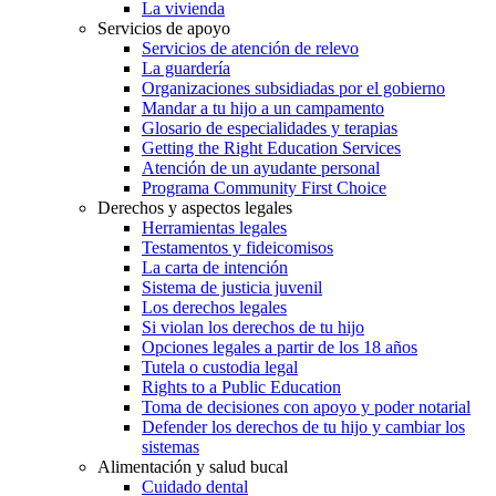
La vivienda
Servicios de apoyo
Servicios de atención de relevo
La guardería
Organizaciones subsidiadas por el gobierno
Mandar a tu hijo a un campamento
Glosario de especialidades y terapias
Getting the Right Education Services
Atención de un ayudante personal
Programa Community First Choice
Derechos y aspectos legales
Herramientas legales
Testamentos y fideicomisos
La carta de intención
Sistema de justicia juvenil
Los derechos legales
Si violan los derechos de tu hijo
Opciones legales a partir de los 18 años
Tutela o custodia legal
Rights to a Public Education
Toma de decisiones con apoyo y poder notarial
Defender los derechos de tu hijo y cambiar los
sistemas
Alimentación y salud bucal
Cuidado dental