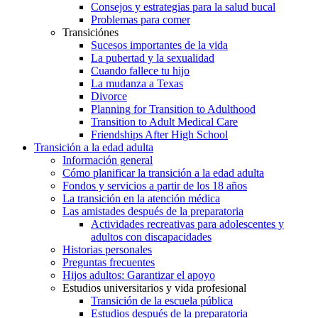
Consejos y estrategias para la salud bucal
Problemas para comer
Transiciónes
Sucesos importantes de la vida
La pubertad y la sexualidad
Cuando fallece tu hijo
La mudanza a Texas
Divorce
Planning for Transition to Adulthood
Transition to Adult Medical Care
Friendships After High School
Transición a la edad adulta
Información general
Cómo planificar la transición a la edad adulta
Fondos y servicios a partir de los 18 años
La transición en la atención médica
Las amistades después de la preparatoria
Actividades recreativas para adolescentes y
adultos con discapacidades
Historias personales
Preguntas frecuentes
Hijos adultos: Garantizar el apoyo
Estudios universitarios y vida profesional
Transición de la escuela pública
Estudios después de la preparatoria