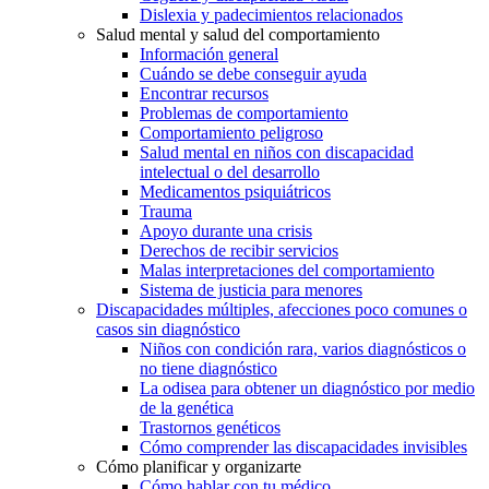
Dislexia y padecimientos relacionados
Salud mental y salud del comportamiento
Información general
Cuándo se debe conseguir ayuda
Encontrar recursos
Problemas de comportamiento
Comportamiento peligroso
Salud mental en niños con discapacidad
intelectual o del desarrollo
Medicamentos psiquiátricos
Trauma
Apoyo durante una crisis
Derechos de recibir servicios
Malas interpretaciones del comportamiento
Sistema de justicia para menores
Discapacidades múltiples, afecciones poco comunes o
casos sin diagnóstico
Niños con condición rara, varios diagnósticos o
no tiene diagnóstico
La odisea para obtener un diagnóstico por medio
de la genética
Trastornos genéticos
Cómo comprender las discapacidades invisibles
Cómo planificar y organizarte
Cómo hablar con tu médico