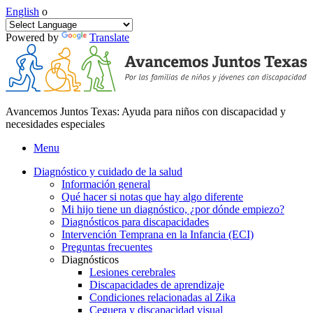
English
o
Powered by
Translate
Avancemos Juntos Texas: Ayuda para niños con discapacidad y
necesidades especiales
Menu
Diagnóstico y cuidado de la salud
Información general
Qué hacer si notas que hay algo diferente
Mi hijo tiene un diagnóstico, ¿por dónde empiezo?
Diagnósticos para discapacidades
Intervención Temprana en la Infancia (ECI)
Preguntas frecuentes
Diagnósticos
Lesiones cerebrales
Discapacidades de aprendizaje
Condiciones relacionadas al Zika
Ceguera y discapacidad visual