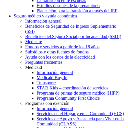
La transición entre escuelas
Estudios después de la preparatoria
Planeación para la transición a través del IEP
Seguro médico y ayuda económica
Información general
Beneficios de Seguridad de Ingreso Suplementario
(SSI)
Beneficios del Seguro Social por Incapacidad (SSDI)
Medicare
Fondos y servicios a partir de los 18 años
Subsidios y otras fuentes de fondos
Ayuda con los costos de la electricidad
Preguntas frecuentes
Medicaid
Información general
Medicaid Buy-In
Transporte
STAR Kids – coordinación de servicios
Programa de primas de seguro médico (HIPP)
Programa Community First Choice
Programas con exención
Información general
Servicios en el Hogar y en la Comunidad (HCS)
Servicios de Apoyo y Asistencia para Vivir en la
Comunidad (CLASS)