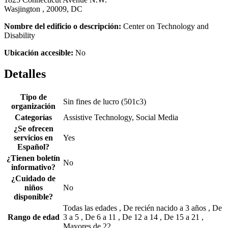
Wasjington , 20009, DC
Nombre del edificio o descripción:
Center on Technology and
Disability
Ubicación accesible:
No
Detalles
Tipo de
Sin fines de lucro (501c3)
organización
Categorías
Assistive Technology, Social Media
¿Se ofrecen
servicios en
Yes
Español?
¿Tienen boletín
No
informativo?
¿Cuidado de
niños
No
disponible?
Todas las edades , De recién nacido a 3 años , De
Rango de edad
3 a 5 , De 6 a 11 , De 12 a 14 , De 15 a 21 ,
Mayores de 22