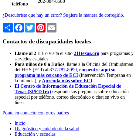
202-884-8588
teléfono
¿Descubriste que hay un error? Sugiere la manera de corregirlo.
Share
Facebook
Twitter
Pinterest
Email
Contactos de discapacidades locales
Llame al 2-1-1
o visita el sitio
211texas.org
para programas y
servicios estatales
Para niños de 0 a 3 años
, llame a la Oficina del Ombudsman
del HHS (ECI) al
877-787-8999
,
encuentre aquí su
programa más cercano de ECI
(Intervención Temprana en
la Infancia),
y
Aprenda más sobre ECI
El Centro de Información de Educación Especial de
Texas (SPEDTex)
responde sus preguntas sobre educación
especial por teléfono, correo electrónico o chat en vivo en
línea
Ponte en contacto con otros padres
Inicio
Diagnóstico y cuidado de la salud
Educación y escuelas