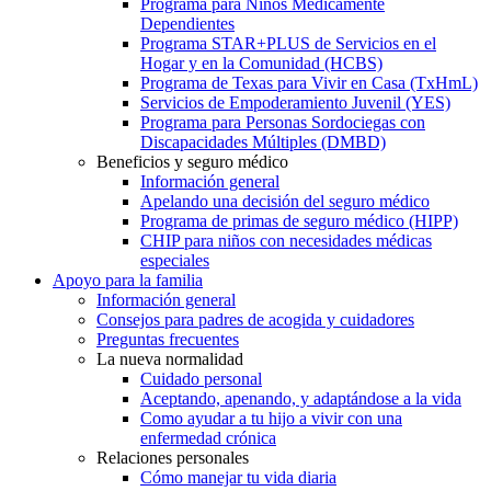
Programa para Niños Médicamente
Dependientes
Programa STAR+PLUS de Servicios en el
Hogar y en la Comunidad (HCBS)
Programa de Texas para Vivir en Casa (TxHmL)
Servicios de Empoderamiento Juvenil (YES)
Programa para Personas Sordociegas con
Discapacidades Múltiples (DMBD)
Beneficios y seguro médico
Información general
Apelando una decisión del seguro médico
Programa de primas de seguro médico (HIPP)
CHIP para niños con necesidades médicas
especiales
Apoyo para la familia
Información general
Consejos para padres de acogida y cuidadores
Preguntas frecuentes
La nueva normalidad
Cuidado personal
Aceptando, apenando, y adaptándose a la vida
Como ayudar a tu hijo a vivir con una
enfermedad crónica
Relaciones personales
Cómo manejar tu vida diaria