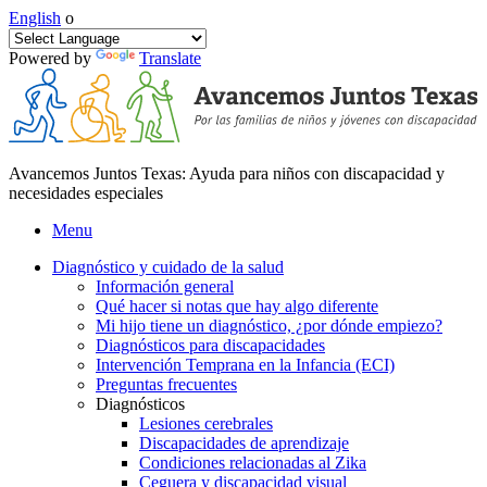
English
o
Powered by
Translate
Avancemos Juntos Texas: Ayuda para niños con discapacidad y
necesidades especiales
Menu
Diagnóstico y cuidado de la salud
Información general
Qué hacer si notas que hay algo diferente
Mi hijo tiene un diagnóstico, ¿por dónde empiezo?
Diagnósticos para discapacidades
Intervención Temprana en la Infancia (ECI)
Preguntas frecuentes
Diagnósticos
Lesiones cerebrales
Discapacidades de aprendizaje
Condiciones relacionadas al Zika
Ceguera y discapacidad visual