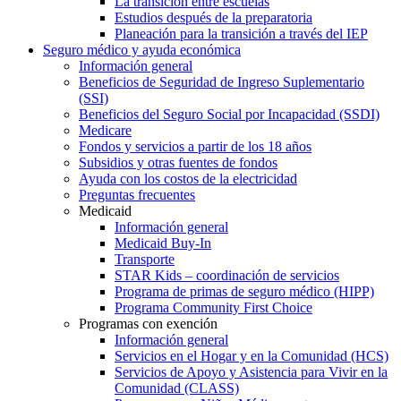
La transición entre escuelas
Estudios después de la preparatoria
Planeación para la transición a través del IEP
Seguro médico y ayuda económica
Información general
Beneficios de Seguridad de Ingreso Suplementario
(SSI)
Beneficios del Seguro Social por Incapacidad (SSDI)
Medicare
Fondos y servicios a partir de los 18 años
Subsidios y otras fuentes de fondos
Ayuda con los costos de la electricidad
Preguntas frecuentes
Medicaid
Información general
Medicaid Buy-In
Transporte
STAR Kids – coordinación de servicios
Programa de primas de seguro médico (HIPP)
Programa Community First Choice
Programas con exención
Información general
Servicios en el Hogar y en la Comunidad (HCS)
Servicios de Apoyo y Asistencia para Vivir en la
Comunidad (CLASS)