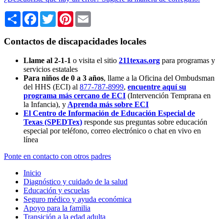
Share
Facebook
Twitter
Pinterest
Email
Contactos de discapacidades locales
Llame al 2-1-1
o visita el sitio
211texas.org
para programas y
servicios estatales
Para niños de 0 a 3 años
, llame a la Oficina del Ombudsman
del HHS (ECI) al
877-787-8999
,
encuentre aquí su
programa más cercano de ECI
(Intervención Temprana en
la Infancia),
y
Aprenda más sobre ECI
El Centro de Información de Educación Especial de
Texas (SPEDTex)
responde sus preguntas sobre educación
especial por teléfono, correo electrónico o chat en vivo en
línea
Ponte en contacto con otros padres
Inicio
Diagnóstico y cuidado de la salud
Educación y escuelas
Seguro médico y ayuda económica
Apoyo para la familia
Transición a la edad adulta