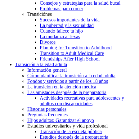
Consejos y estrategias para la salud bucal
Problemas para comer
Transiciónes
Sucesos importantes de la vida
La pubertad y la sexualidad
Cuando fallece tu hijo
La mudanza a Texas
Divorce
Planning for Transition to Adulthood
Transition to Adult Medical Care
Friendships After High School
Transición a la edad adulta
Información general
Cómo planificar la transición a la edad adulta
Fondos y servicios a partir de los 18 años
La transición en la atención médica
Las amistades después de la preparatoria
Actividades recreativas para adolescentes y
adultos con discapacidades
Historias personales
Preguntas frecuentes
Hijos adultos: Garantizar el apoyo
Estudios universitarios y vida profesional
Transición de la escuela pública
Estudios después de la preparatoria