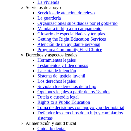
La vivienda
Servicios de apoyo
Servicios de atención de relevo
La guardería
Organizaciones subsidiadas por el gobierno
Mandar a tu hijo a un campamento
Glosario de especialidades y terapias
Getting the Right Education Services
Atención de un ayudante personal
Programa Community First Choice
Derechos y aspectos legales
Herramientas legales
Testamentos y fideicomisos
La carta de intención
Sistema de justicia juvenil
Los derechos legales
Si violan los derechos de tu hijo
Opciones legales a partir de los 18 años
Tutela o custodia legal
Rights to a Public Education
Toma de decisiones con apoyo y poder notarial
Defender los derechos de tu hijo y cambiar los
sistemas
Alimentación y salud bucal
Cuidado dental