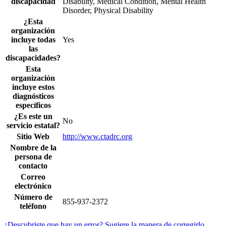
discapacidad
Disability, Medical Condition, Mental Health
Disorder, Physical Disability
¿Esta
organización
incluye todas
Yes
las
discapacidades?
Esta
organización
incluye estos
diagnósticos
específicos
¿Es este un
No
servicio estatal?
Sitio Web
http://www.ctadrc.org
Nombre de la
persona de
contacto
Correo
electrónico
Número de
855-937-2372
teléfono
¿Descubriste que hay un error? Sugiere la manera de corregirlo.