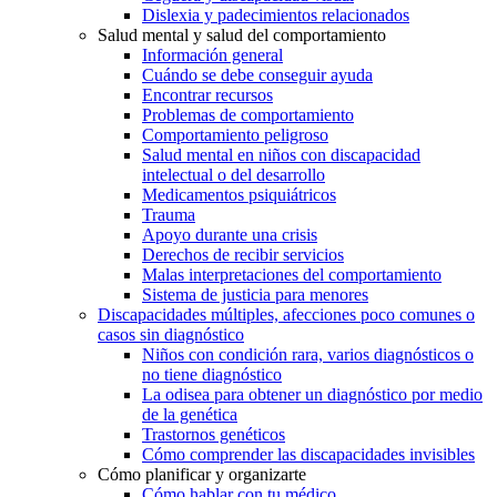
Dislexia y padecimientos relacionados
Salud mental y salud del comportamiento
Información general
Cuándo se debe conseguir ayuda
Encontrar recursos
Problemas de comportamiento
Comportamiento peligroso
Salud mental en niños con discapacidad
intelectual o del desarrollo
Medicamentos psiquiátricos
Trauma
Apoyo durante una crisis
Derechos de recibir servicios
Malas interpretaciones del comportamiento
Sistema de justicia para menores
Discapacidades múltiples, afecciones poco comunes o
casos sin diagnóstico
Niños con condición rara, varios diagnósticos o
no tiene diagnóstico
La odisea para obtener un diagnóstico por medio
de la genética
Trastornos genéticos
Cómo comprender las discapacidades invisibles
Cómo planificar y organizarte
Cómo hablar con tu médico