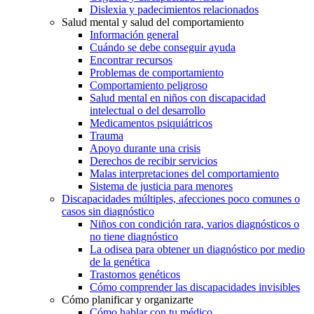
Dislexia y padecimientos relacionados
Salud mental y salud del comportamiento
Información general
Cuándo se debe conseguir ayuda
Encontrar recursos
Problemas de comportamiento
Comportamiento peligroso
Salud mental en niños con discapacidad
intelectual o del desarrollo
Medicamentos psiquiátricos
Trauma
Apoyo durante una crisis
Derechos de recibir servicios
Malas interpretaciones del comportamiento
Sistema de justicia para menores
Discapacidades múltiples, afecciones poco comunes o
casos sin diagnóstico
Niños con condición rara, varios diagnósticos o
no tiene diagnóstico
La odisea para obtener un diagnóstico por medio
de la genética
Trastornos genéticos
Cómo comprender las discapacidades invisibles
Cómo planificar y organizarte
Cómo hablar con tu médico