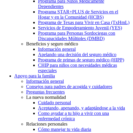
Programa para Niños Médicamente
Dependientes
Programa STAR+PLUS de Servicios en el
Hogar y en la Comunidad (HCBS)
Programa de Texas para Vivir en Casa (TxHmL)
Servicios de Empoderamiento Juvenil (YES)
Programa para Personas Sordociegas con
Discapacidades Múltiples (DMBD)
Beneficios y seguro médico
Información general
Apelando una decisión del seguro médico
Programa de primas de seguro médico (HIPP)
CHIP para niños con necesidades médicas
especiales
Apoyo para la familia
Información general
Consejos para padres de acogida y cuidadores
Preguntas frecuentes
La nueva normalidad
Cuidado personal
Aceptando, apenando, y adaptándose a la vida
Como ayudar a tu hijo a vivir con una
enfermedad crónica
Relaciones personales
Cómo manejar tu vida diaria