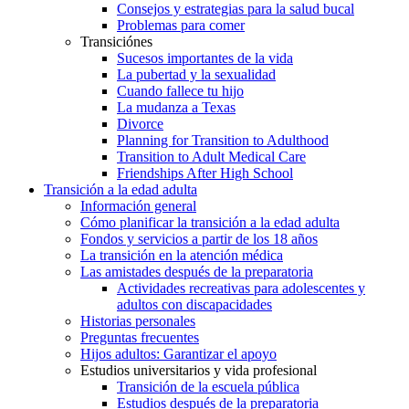
Consejos y estrategias para la salud bucal
Problemas para comer
Transiciónes
Sucesos importantes de la vida
La pubertad y la sexualidad
Cuando fallece tu hijo
La mudanza a Texas
Divorce
Planning for Transition to Adulthood
Transition to Adult Medical Care
Friendships After High School
Transición a la edad adulta
Información general
Cómo planificar la transición a la edad adulta
Fondos y servicios a partir de los 18 años
La transición en la atención médica
Las amistades después de la preparatoria
Actividades recreativas para adolescentes y
adultos con discapacidades
Historias personales
Preguntas frecuentes
Hijos adultos: Garantizar el apoyo
Estudios universitarios y vida profesional
Transición de la escuela pública
Estudios después de la preparatoria