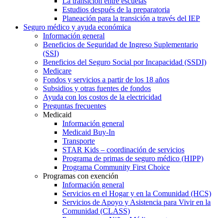
La transición entre escuelas
Estudios después de la preparatoria
Planeación para la transición a través del IEP
Seguro médico y ayuda económica
Información general
Beneficios de Seguridad de Ingreso Suplementario
(SSI)
Beneficios del Seguro Social por Incapacidad (SSDI)
Medicare
Fondos y servicios a partir de los 18 años
Subsidios y otras fuentes de fondos
Ayuda con los costos de la electricidad
Preguntas frecuentes
Medicaid
Información general
Medicaid Buy-In
Transporte
STAR Kids – coordinación de servicios
Programa de primas de seguro médico (HIPP)
Programa Community First Choice
Programas con exención
Información general
Servicios en el Hogar y en la Comunidad (HCS)
Servicios de Apoyo y Asistencia para Vivir en la
Comunidad (CLASS)