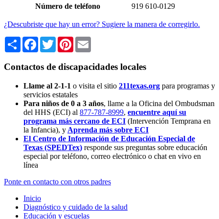
Número de teléfono
919 610-0129
¿Descubriste que hay un error? Sugiere la manera de corregirlo.
Share
Facebook
Twitter
Pinterest
Email
Contactos de discapacidades locales
Llame al 2-1-1
o visita el sitio
211texas.org
para programas y
servicios estatales
Para niños de 0 a 3 años
, llame a la Oficina del Ombudsman
del HHS (ECI) al
877-787-8999
,
encuentre aquí su
programa más cercano de ECI
(Intervención Temprana en
la Infancia),
y
Aprenda más sobre ECI
El Centro de Información de Educación Especial de
Texas (SPEDTex)
responde sus preguntas sobre educación
especial por teléfono, correo electrónico o chat en vivo en
línea
Ponte en contacto con otros padres
Inicio
Diagnóstico y cuidado de la salud
Educación y escuelas