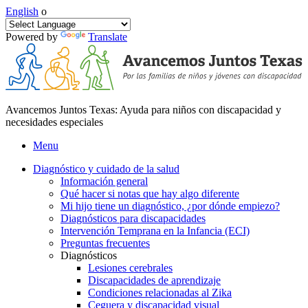
English
o
Powered by
Translate
Avancemos Juntos Texas: Ayuda para niños con discapacidad y
necesidades especiales
Menu
Diagnóstico y cuidado de la salud
Información general
Qué hacer si notas que hay algo diferente
Mi hijo tiene un diagnóstico, ¿por dónde empiezo?
Diagnósticos para discapacidades
Intervención Temprana en la Infancia (ECI)
Preguntas frecuentes
Diagnósticos
Lesiones cerebrales
Discapacidades de aprendizaje
Condiciones relacionadas al Zika
Ceguera y discapacidad visual