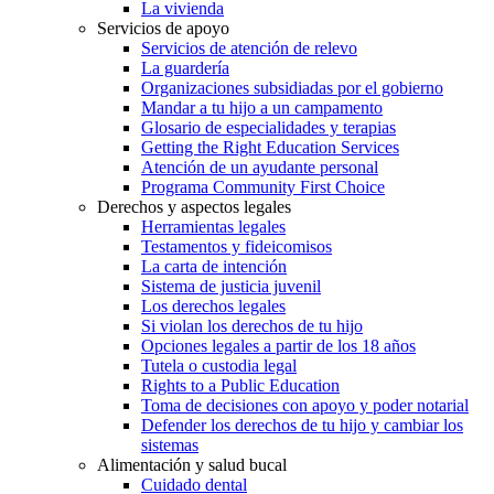
La vivienda
Servicios de apoyo
Servicios de atención de relevo
La guardería
Organizaciones subsidiadas por el gobierno
Mandar a tu hijo a un campamento
Glosario de especialidades y terapias
Getting the Right Education Services
Atención de un ayudante personal
Programa Community First Choice
Derechos y aspectos legales
Herramientas legales
Testamentos y fideicomisos
La carta de intención
Sistema de justicia juvenil
Los derechos legales
Si violan los derechos de tu hijo
Opciones legales a partir de los 18 años
Tutela o custodia legal
Rights to a Public Education
Toma de decisiones con apoyo y poder notarial
Defender los derechos de tu hijo y cambiar los
sistemas
Alimentación y salud bucal
Cuidado dental