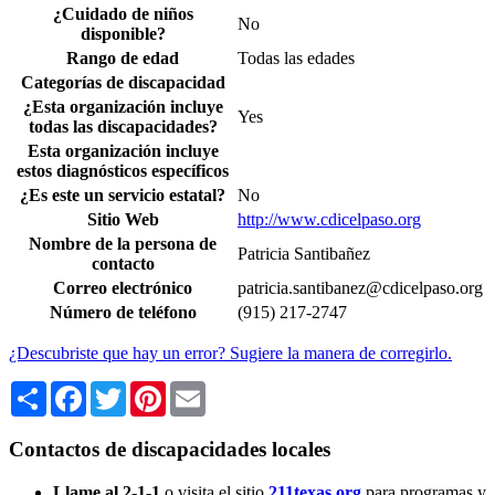
¿Cuidado de niños
No
disponible?
Rango de edad
Todas las edades
Categorías de discapacidad
¿Esta organización incluye
Yes
todas las discapacidades?
Esta organización incluye
estos diagnósticos específicos
¿Es este un servicio estatal?
No
Sitio Web
http://www.cdicelpaso.org
Nombre de la persona de
Patricia Santibañez
contacto
Correo electrónico
patricia.santibanez@cdicelpaso.org
Número de teléfono
(915) 217-2747
¿Descubriste que hay un error? Sugiere la manera de corregirlo.
Share
Facebook
Twitter
Pinterest
Email
Contactos de discapacidades locales
Llame al 2-1-1
o visita el sitio
211texas.org
para programas y