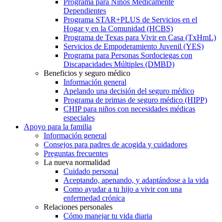
Programa para Niños Médicamente
Dependientes
Programa STAR+PLUS de Servicios en el
Hogar y en la Comunidad (HCBS)
Programa de Texas para Vivir en Casa (TxHmL)
Servicios de Empoderamiento Juvenil (YES)
Programa para Personas Sordociegas con
Discapacidades Múltiples (DMBD)
Beneficios y seguro médico
Información general
Apelando una decisión del seguro médico
Programa de primas de seguro médico (HIPP)
CHIP para niños con necesidades médicas
especiales
Apoyo para la familia
Información general
Consejos para padres de acogida y cuidadores
Preguntas frecuentes
La nueva normalidad
Cuidado personal
Aceptando, apenando, y adaptándose a la vida
Como ayudar a tu hijo a vivir con una
enfermedad crónica
Relaciones personales
Cómo manejar tu vida diaria