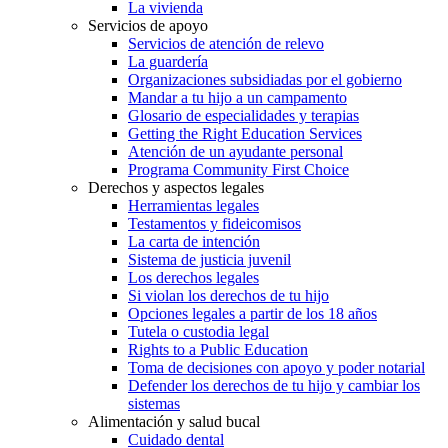
La vivienda
Servicios de apoyo
Servicios de atención de relevo
La guardería
Organizaciones subsidiadas por el gobierno
Mandar a tu hijo a un campamento
Glosario de especialidades y terapias
Getting the Right Education Services
Atención de un ayudante personal
Programa Community First Choice
Derechos y aspectos legales
Herramientas legales
Testamentos y fideicomisos
La carta de intención
Sistema de justicia juvenil
Los derechos legales
Si violan los derechos de tu hijo
Opciones legales a partir de los 18 años
Tutela o custodia legal
Rights to a Public Education
Toma de decisiones con apoyo y poder notarial
Defender los derechos de tu hijo y cambiar los
sistemas
Alimentación y salud bucal
Cuidado dental