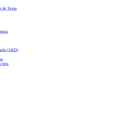
ar de Texas
ancia
cuela (ARD)
as
u hijo