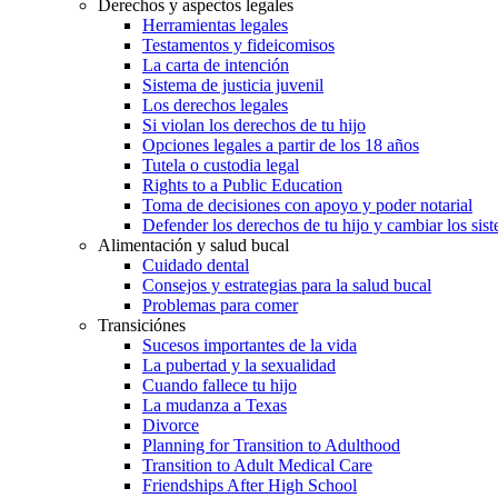
Derechos y aspectos legales
Herramientas legales
Testamentos y fideicomisos
La carta de intención
Sistema de justicia juvenil
Los derechos legales
Si violan los derechos de tu hijo
Opciones legales a partir de los 18 años
Tutela o custodia legal
Rights to a Public Education
Toma de decisiones con apoyo y poder notarial
Defender los derechos de tu hijo y cambiar los sis
Alimentación y salud bucal
Cuidado dental
Consejos y estrategias para la salud bucal
Problemas para comer
Transiciónes
Sucesos importantes de la vida
La pubertad y la sexualidad
Cuando fallece tu hijo
La mudanza a Texas
Divorce
Planning for Transition to Adulthood
Transition to Adult Medical Care
Friendships After High School