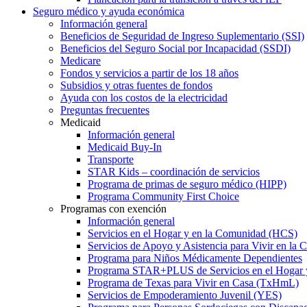
Seguro médico y ayuda económica
Información general
Beneficios de Seguridad de Ingreso Suplementario (SSI)
Beneficios del Seguro Social por Incapacidad (SSDI)
Medicare
Fondos y servicios a partir de los 18 años
Subsidios y otras fuentes de fondos
Ayuda con los costos de la electricidad
Preguntas frecuentes
Medicaid
Información general
Medicaid Buy-In
Transporte
STAR Kids – coordinación de servicios
Programa de primas de seguro médico (HIPP)
Programa Community First Choice
Programas con exención
Información general
Servicios en el Hogar y en la Comunidad (HCS)
Servicios de Apoyo y Asistencia para Vivir en l
Programa para Niños Médicamente Dependientes
Programa STAR+PLUS de Servicios en el Hogar
Programa de Texas para Vivir en Casa (TxHmL)
Servicios de Empoderamiento Juvenil (YES)