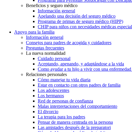
Programa para Personas Sordociegas con Discap
Beneficios y seguro médico
Información general
Apelando una decisión del seguro médico
Programa de primas de seguro médico (HIPP)
CHIP para niños con necesidades médicas especial
Apoyo para la familia
Información general
Consejos para padres de acogida y cuidadores
Preguntas frecuentes
La nueva normalidad
Cuidado personal
Aceptando, apenando, y adaptándose a la vida
Como ayudar a tu hijo a vivir con una enfermedad
Relaciones personales
Cómo manejar tu vida diaria
Estar en contacto con otros padres de familia
Los adolescentes
Los hermanos
Red de personas de confianza
Malas interpretaciones del comportamiento
El divorcio
La terapia para los padres
Pensar de manera centrada en la persona
Las amistades después de la preparatori