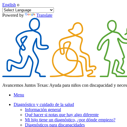
English
o
Powered by
Translate
Avancemos Juntos Texas: Ayuda para niños con discapacidad y neces
Menu
Diagnóstico y cuidado de la salud
Información general
Qué hacer si notas que hay algo diferente
Mi hijo tiene un diagnóstico, ¿por dónde empiezo?
Diagnósticos para discapacidades