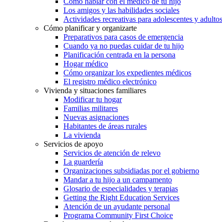
Cómo hablar con el médico de tu hijo
Los amigos y las habilidades sociales
Actividades recreativas para adolescentes y adulto
Cómo planificar y organizarte
Preparativos para casos de emergencia
Cuando ya no puedas cuidar de tu hijo
Planificación centrada en la persona
Hogar médico
Cómo organizar los expedientes médicos
El registro médico electrónico
Vivienda y situaciones familiares
Modificar tu hogar
Familias militares
Nuevas asignaciones
Habitantes de áreas rurales
La vivienda
Servicios de apoyo
Servicios de atención de relevo
La guardería
Organizaciones subsidiadas por el gobierno
Mandar a tu hijo a un campamento
Glosario de especialidades y terapias
Getting the Right Education Services
Atención de un ayudante personal
Programa Community First Choice