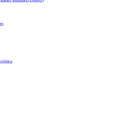
acidades Múltiples (DMBD)
es
 crónica