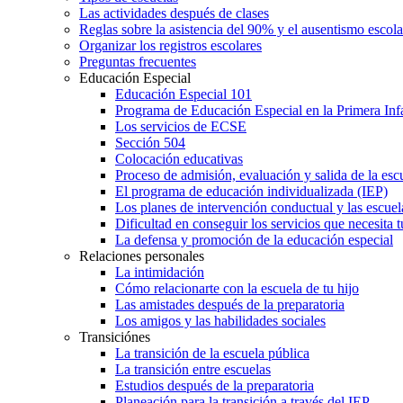
Las actividades después de clases
Reglas sobre la asistencia del 90% y el ausentismo escol
Organizar los registros escolares
Preguntas frecuentes
Educación Especial
Educación Especial 101
Programa de Educación Especial en la Primera Inf
Los servicios de ECSE
Sección 504
Colocación educativas
Proceso de admisión, evaluación y salida de la es
El programa de educación individualizada (IEP)
Los planes de intervención conductual y las escuel
Dificultad en conseguir los servicios que necesita t
La defensa y promoción de la educación especial
Relaciones personales
La intimidación
Cómo relacionarte con la escuela de tu hijo
Las amistades después de la preparatoria
Los amigos y las habilidades sociales
Transiciónes
La transición de la escuela pública
La transición entre escuelas
Estudios después de la preparatoria
Planeación para la transición a través del IEP