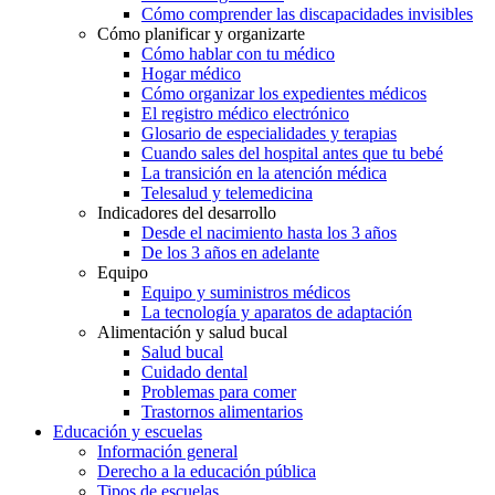
Cómo comprender las discapacidades invisibles
Cómo planificar y organizarte
Cómo hablar con tu médico
Hogar médico
Cómo organizar los expedientes médicos
El registro médico electrónico
Glosario de especialidades y terapias
Cuando sales del hospital antes que tu bebé
La transición en la atención médica
Telesalud y telemedicina
Indicadores del desarrollo
Desde el nacimiento hasta los 3 años
De los 3 años en adelante
Equipo
Equipo y suministros médicos
La tecnología y aparatos de adaptación
Alimentación y salud bucal
Salud bucal
Cuidado dental
Problemas para comer
Trastornos alimentarios
Educación y escuelas
Información general
Derecho a la educación pública
Tipos de escuelas