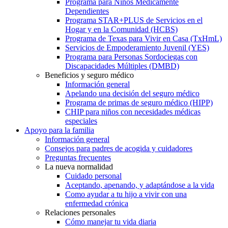
Programa para Niños Médicamente
Dependientes
Programa STAR+PLUS de Servicios en el
Hogar y en la Comunidad (HCBS)
Programa de Texas para Vivir en Casa (TxHmL)
Servicios de Empoderamiento Juvenil (YES)
Programa para Personas Sordociegas con
Discapacidades Múltiples (DMBD)
Beneficios y seguro médico
Información general
Apelando una decisión del seguro médico
Programa de primas de seguro médico (HIPP)
CHIP para niños con necesidades médicas
especiales
Apoyo para la familia
Información general
Consejos para padres de acogida y cuidadores
Preguntas frecuentes
La nueva normalidad
Cuidado personal
Aceptando, apenando, y adaptándose a la vida
Como ayudar a tu hijo a vivir con una
enfermedad crónica
Relaciones personales
Cómo manejar tu vida diaria