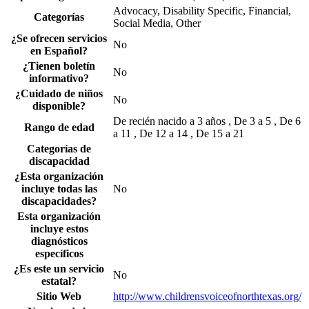
Advocacy, Disability Specific, Financial,
Categorías
Social Media, Other
¿Se ofrecen servicios
No
en Español?
¿Tienen boletín
No
informativo?
¿Cuidado de niños
No
disponible?
De recién nacido a 3 años , De 3 a 5 , De 6
Rango de edad
a 11 , De 12 a 14 , De 15 a 21
Categorías de
discapacidad
¿Esta organización
incluye todas las
No
discapacidades?
Esta organización
incluye estos
diagnósticos
específicos
¿Es este un servicio
No
estatal?
Sitio Web
http://www.childrensvoiceofnorthtexas.org/