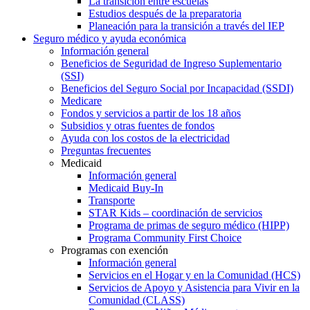
La transición entre escuelas
Estudios después de la preparatoria
Planeación para la transición a través del IEP
Seguro médico y ayuda económica
Información general
Beneficios de Seguridad de Ingreso Suplementario
(SSI)
Beneficios del Seguro Social por Incapacidad (SSDI)
Medicare
Fondos y servicios a partir de los 18 años
Subsidios y otras fuentes de fondos
Ayuda con los costos de la electricidad
Preguntas frecuentes
Medicaid
Información general
Medicaid Buy-In
Transporte
STAR Kids – coordinación de servicios
Programa de primas de seguro médico (HIPP)
Programa Community First Choice
Programas con exención
Información general
Servicios en el Hogar y en la Comunidad (HCS)
Servicios de Apoyo y Asistencia para Vivir en la
Comunidad (CLASS)