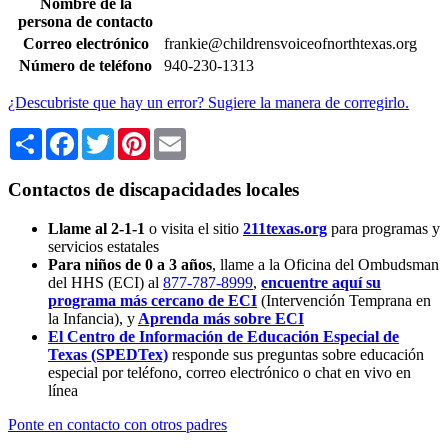
Nombre de la
persona de contacto
Correo electrónico
frankie@childrensvoiceofnorthtexas.org
Número de teléfono
940-230-1313
¿Descubriste que hay un error? Sugiere la manera de corregirlo.
Share
Facebook
Twitter
Pinterest
Email
Contactos de discapacidades locales
Llame al 2-1-1
o visita el sitio
211texas.org
para programas y
servicios estatales
Para niños de 0 a 3 años
, llame a la Oficina del Ombudsman
del HHS (ECI) al
877-787-8999
,
encuentre aquí su
programa más cercano de ECI
(Intervención Temprana en
la Infancia),
y
Aprenda más sobre ECI
El Centro de Información de Educación Especial de
Texas (SPEDTex)
responde sus preguntas sobre educación
especial por teléfono, correo electrónico o chat en vivo en
línea
Ponte en contacto con otros padres