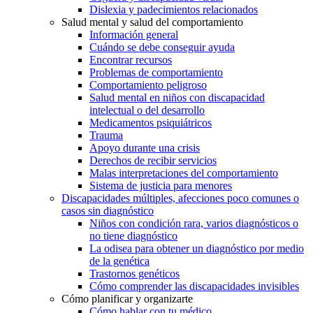
Dislexia y padecimientos relacionados
Salud mental y salud del comportamiento
Información general
Cuándo se debe conseguir ayuda
Encontrar recursos
Problemas de comportamiento
Comportamiento peligroso
Salud mental en niños con discapacidad
intelectual o del desarrollo
Medicamentos psiquiátricos
Trauma
Apoyo durante una crisis
Derechos de recibir servicios
Malas interpretaciones del comportamiento
Sistema de justicia para menores
Discapacidades múltiples, afecciones poco comunes o
casos sin diagnóstico
Niños con condición rara, varios diagnósticos o
no tiene diagnóstico
La odisea para obtener un diagnóstico por medio
de la genética
Trastornos genéticos
Cómo comprender las discapacidades invisibles
Cómo planificar y organizarte
Cómo hablar con tu médico