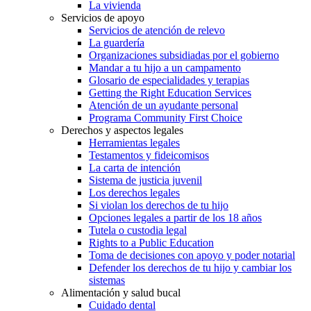
La vivienda
Servicios de apoyo
Servicios de atención de relevo
La guardería
Organizaciones subsidiadas por el gobierno
Mandar a tu hijo a un campamento
Glosario de especialidades y terapias
Getting the Right Education Services
Atención de un ayudante personal
Programa Community First Choice
Derechos y aspectos legales
Herramientas legales
Testamentos y fideicomisos
La carta de intención
Sistema de justicia juvenil
Los derechos legales
Si violan los derechos de tu hijo
Opciones legales a partir de los 18 años
Tutela o custodia legal
Rights to a Public Education
Toma de decisiones con apoyo y poder notarial
Defender los derechos de tu hijo y cambiar los
sistemas
Alimentación y salud bucal
Cuidado dental