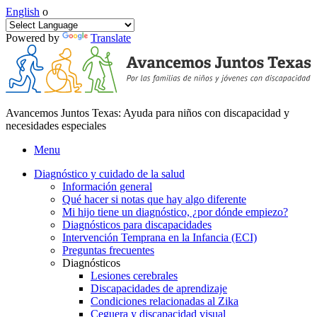
English
o
Powered by
Translate
Avancemos Juntos Texas: Ayuda para niños con discapacidad y
necesidades especiales
Menu
Diagnóstico y cuidado de la salud
Información general
Qué hacer si notas que hay algo diferente
Mi hijo tiene un diagnóstico, ¿por dónde empiezo?
Diagnósticos para discapacidades
Intervención Temprana en la Infancia (ECI)
Preguntas frecuentes
Diagnósticos
Lesiones cerebrales
Discapacidades de aprendizaje
Condiciones relacionadas al Zika
Ceguera y discapacidad visual