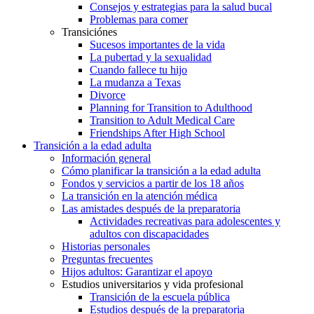
Consejos y estrategias para la salud bucal
Problemas para comer
Transiciónes
Sucesos importantes de la vida
La pubertad y la sexualidad
Cuando fallece tu hijo
La mudanza a Texas
Divorce
Planning for Transition to Adulthood
Transition to Adult Medical Care
Friendships After High School
Transición a la edad adulta
Información general
Cómo planificar la transición a la edad adulta
Fondos y servicios a partir de los 18 años
La transición en la atención médica
Las amistades después de la preparatoria
Actividades recreativas para adolescentes y
adultos con discapacidades
Historias personales
Preguntas frecuentes
Hijos adultos: Garantizar el apoyo
Estudios universitarios y vida profesional
Transición de la escuela pública
Estudios después de la preparatoria