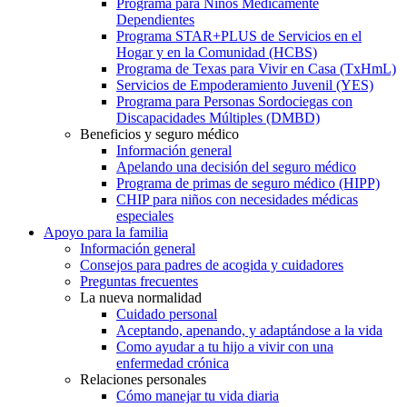
Programa para Niños Médicamente
Dependientes
Programa STAR+PLUS de Servicios en el
Hogar y en la Comunidad (HCBS)
Programa de Texas para Vivir en Casa (TxHmL)
Servicios de Empoderamiento Juvenil (YES)
Programa para Personas Sordociegas con
Discapacidades Múltiples (DMBD)
Beneficios y seguro médico
Información general
Apelando una decisión del seguro médico
Programa de primas de seguro médico (HIPP)
CHIP para niños con necesidades médicas
especiales
Apoyo para la familia
Información general
Consejos para padres de acogida y cuidadores
Preguntas frecuentes
La nueva normalidad
Cuidado personal
Aceptando, apenando, y adaptándose a la vida
Como ayudar a tu hijo a vivir con una
enfermedad crónica
Relaciones personales
Cómo manejar tu vida diaria