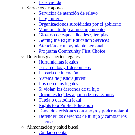
La vivienda
Servicios de apoyo
Servicios de atención de relevo
La guardería
Organizaciones subsidiadas por el gobierno
Mandar a tu hijo a un campamento
Glosario de especialidades y terapias
Getting the Right Education Services
Atención de un ayudante personal
Programa Community First Choice
Derechos y aspectos legales
Herramientas legales
Testamentos y fideicomisos
La carta de intención
Sistema de justicia juvenil
Los derechos legales
Si violan los derechos de tu hijo
Opciones legales a partir de los 18 años
Tutela o custodia legal
Rights to a Public Education
Toma de decisiones con apoyo y poder notarial
Defender los derechos de tu hijo y cambiar los
sistemas
Alimentación y salud bucal
Cuidado dental