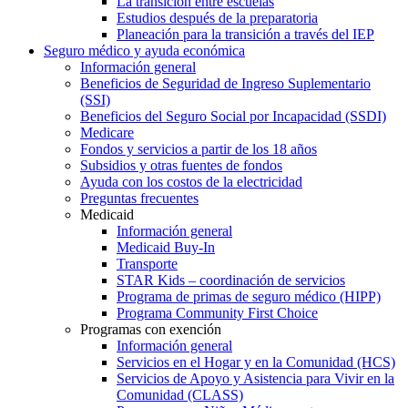
La transición entre escuelas
Estudios después de la preparatoria
Planeación para la transición a través del IEP
Seguro médico y ayuda económica
Información general
Beneficios de Seguridad de Ingreso Suplementario
(SSI)
Beneficios del Seguro Social por Incapacidad (SSDI)
Medicare
Fondos y servicios a partir de los 18 años
Subsidios y otras fuentes de fondos
Ayuda con los costos de la electricidad
Preguntas frecuentes
Medicaid
Información general
Medicaid Buy-In
Transporte
STAR Kids – coordinación de servicios
Programa de primas de seguro médico (HIPP)
Programa Community First Choice
Programas con exención
Información general
Servicios en el Hogar y en la Comunidad (HCS)
Servicios de Apoyo y Asistencia para Vivir en la
Comunidad (CLASS)