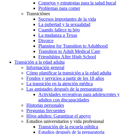
Consejos y estrategias para la salud bucal
Problemas para comer
Transiciónes
Sucesos importantes de la vida
La pubertad y la sexualidad
Cuando fallece tu hijo
La mudanza a Texas
Divorce
Planning for Transition to Adulthood
Transition to Adult Medical Care
Friendships After High School
Transición a la edad adulta
Información general
Cómo planificar la transición a la edad adulta
Fondos y servicios a partir de los 18 años
La transición en la atención médica
Las amistades después de la preparatoria
Actividades recreativas para adolescentes y
adultos con discapacidades
Historias personales
Preguntas frecuentes
Hijos adultos: Garantizar el apoyo
Estudios universitarios y vida profesional
Transición de la escuela pública
Estudios después de la preparatoria