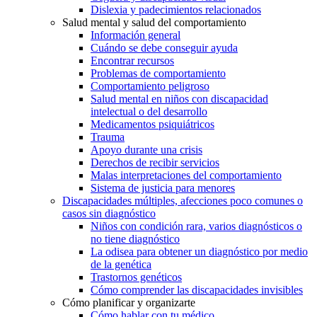
Dislexia y padecimientos relacionados
Salud mental y salud del comportamiento
Información general
Cuándo se debe conseguir ayuda
Encontrar recursos
Problemas de comportamiento
Comportamiento peligroso
Salud mental en niños con discapacidad
intelectual o del desarrollo
Medicamentos psiquiátricos
Trauma
Apoyo durante una crisis
Derechos de recibir servicios
Malas interpretaciones del comportamiento
Sistema de justicia para menores
Discapacidades múltiples, afecciones poco comunes o
casos sin diagnóstico
Niños con condición rara, varios diagnósticos o
no tiene diagnóstico
La odisea para obtener un diagnóstico por medio
de la genética
Trastornos genéticos
Cómo comprender las discapacidades invisibles
Cómo planificar y organizarte
Cómo hablar con tu médico