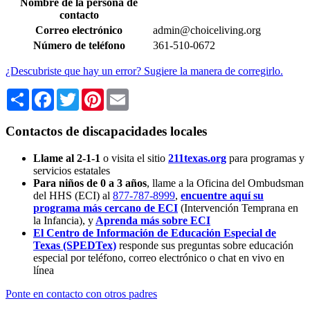
Nombre de la persona de
contacto
Correo electrónico
admin@choiceliving.org
Número de teléfono
361-510-0672
¿Descubriste que hay un error? Sugiere la manera de corregirlo.
Share
Facebook
Twitter
Pinterest
Email
Contactos de discapacidades locales
Llame al 2-1-1
o visita el sitio
211texas.org
para programas y
servicios estatales
Para niños de 0 a 3 años
, llame a la Oficina del Ombudsman
del HHS (ECI) al
877-787-8999
,
encuentre aquí su
programa más cercano de ECI
(Intervención Temprana en
la Infancia),
y
Aprenda más sobre ECI
El Centro de Información de Educación Especial de
Texas (SPEDTex)
responde sus preguntas sobre educación
especial por teléfono, correo electrónico o chat en vivo en
línea
Ponte en contacto con otros padres