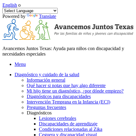
English
o
Powered by
Translate
Avancemos Juntos Texas: Ayuda para niños con discapacidad y
necesidades especiales
Menu
Diagnóstico y cuidado de la salud
Información general
Qué hacer si notas que hay algo diferente
Mi hijo tiene un diagnóstico, ¿por dónde empiezo?
Diagnósticos para discapacidades
Intervención Temprana en la Infancia (ECI)
Preguntas frecuentes
Diagnósticos
Lesiones cerebrales
Discapacidades de aprendizaje
Condiciones relacionadas al Zika
Ceguera y discapacidad visual