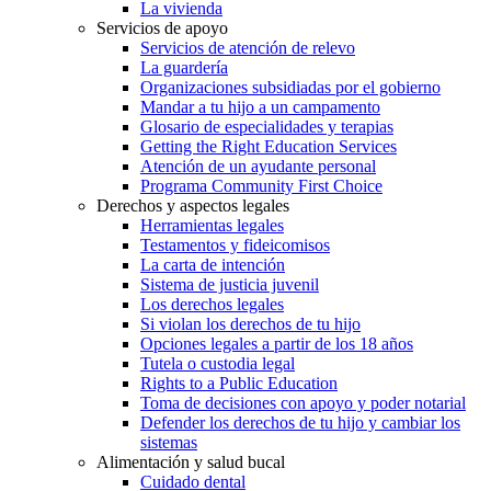
La vivienda
Servicios de apoyo
Servicios de atención de relevo
La guardería
Organizaciones subsidiadas por el gobierno
Mandar a tu hijo a un campamento
Glosario de especialidades y terapias
Getting the Right Education Services
Atención de un ayudante personal
Programa Community First Choice
Derechos y aspectos legales
Herramientas legales
Testamentos y fideicomisos
La carta de intención
Sistema de justicia juvenil
Los derechos legales
Si violan los derechos de tu hijo
Opciones legales a partir de los 18 años
Tutela o custodia legal
Rights to a Public Education
Toma de decisiones con apoyo y poder notarial
Defender los derechos de tu hijo y cambiar los
sistemas
Alimentación y salud bucal
Cuidado dental