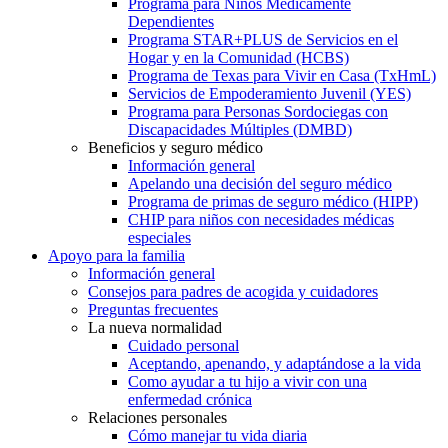
Programa para Niños Médicamente
Dependientes
Programa STAR+PLUS de Servicios en el
Hogar y en la Comunidad (HCBS)
Programa de Texas para Vivir en Casa (TxHmL)
Servicios de Empoderamiento Juvenil (YES)
Programa para Personas Sordociegas con
Discapacidades Múltiples (DMBD)
Beneficios y seguro médico
Información general
Apelando una decisión del seguro médico
Programa de primas de seguro médico (HIPP)
CHIP para niños con necesidades médicas
especiales
Apoyo para la familia
Información general
Consejos para padres de acogida y cuidadores
Preguntas frecuentes
La nueva normalidad
Cuidado personal
Aceptando, apenando, y adaptándose a la vida
Como ayudar a tu hijo a vivir con una
enfermedad crónica
Relaciones personales
Cómo manejar tu vida diaria