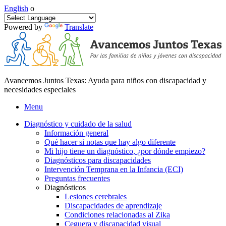
English
o
Powered by
Translate
Avancemos Juntos Texas: Ayuda para niños con discapacidad y
necesidades especiales
Menu
Diagnóstico y cuidado de la salud
Información general
Qué hacer si notas que hay algo diferente
Mi hijo tiene un diagnóstico, ¿por dónde empiezo?
Diagnósticos para discapacidades
Intervención Temprana en la Infancia (ECI)
Preguntas frecuentes
Diagnósticos
Lesiones cerebrales
Discapacidades de aprendizaje
Condiciones relacionadas al Zika
Ceguera y discapacidad visual