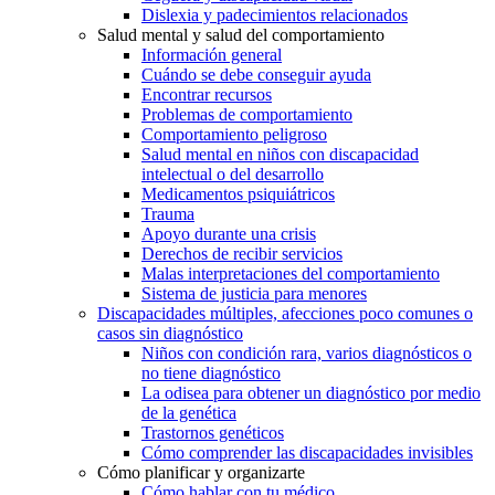
Dislexia y padecimientos relacionados
Salud mental y salud del comportamiento
Información general
Cuándo se debe conseguir ayuda
Encontrar recursos
Problemas de comportamiento
Comportamiento peligroso
Salud mental en niños con discapacidad
intelectual o del desarrollo
Medicamentos psiquiátricos
Trauma
Apoyo durante una crisis
Derechos de recibir servicios
Malas interpretaciones del comportamiento
Sistema de justicia para menores
Discapacidades múltiples, afecciones poco comunes o
casos sin diagnóstico
Niños con condición rara, varios diagnósticos o
no tiene diagnóstico
La odisea para obtener un diagnóstico por medio
de la genética
Trastornos genéticos
Cómo comprender las discapacidades invisibles
Cómo planificar y organizarte
Cómo hablar con tu médico