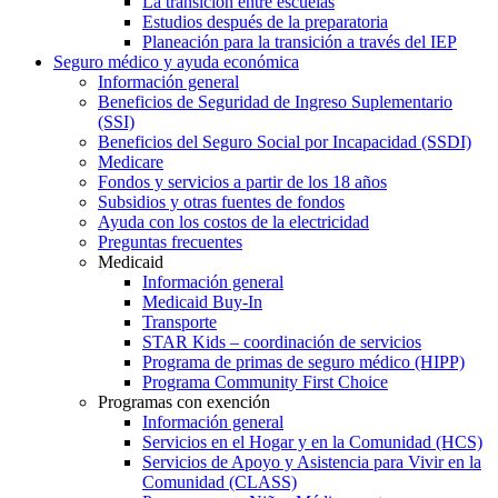
La transición entre escuelas
Estudios después de la preparatoria
Planeación para la transición a través del IEP
Seguro médico y ayuda económica
Información general
Beneficios de Seguridad de Ingreso Suplementario
(SSI)
Beneficios del Seguro Social por Incapacidad (SSDI)
Medicare
Fondos y servicios a partir de los 18 años
Subsidios y otras fuentes de fondos
Ayuda con los costos de la electricidad
Preguntas frecuentes
Medicaid
Información general
Medicaid Buy-In
Transporte
STAR Kids – coordinación de servicios
Programa de primas de seguro médico (HIPP)
Programa Community First Choice
Programas con exención
Información general
Servicios en el Hogar y en la Comunidad (HCS)
Servicios de Apoyo y Asistencia para Vivir en la
Comunidad (CLASS)