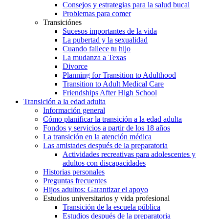
Consejos y estrategias para la salud bucal
Problemas para comer
Transiciónes
Sucesos importantes de la vida
La pubertad y la sexualidad
Cuando fallece tu hijo
La mudanza a Texas
Divorce
Planning for Transition to Adulthood
Transition to Adult Medical Care
Friendships After High School
Transición a la edad adulta
Información general
Cómo planificar la transición a la edad adulta
Fondos y servicios a partir de los 18 años
La transición en la atención médica
Las amistades después de la preparatoria
Actividades recreativas para adolescentes y
adultos con discapacidades
Historias personales
Preguntas frecuentes
Hijos adultos: Garantizar el apoyo
Estudios universitarios y vida profesional
Transición de la escuela pública
Estudios después de la preparatoria