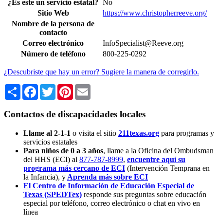
¿Es este un servicio estatal?
No
Sitio Web
https://www.christopherreeve.org/
Nombre de la persona de
contacto
Correo electrónico
InfoSpecialist@Reeve.org
Número de teléfono
800-225-0292
¿Descubriste que hay un error? Sugiere la manera de corregirlo.
Share
Facebook
Twitter
Pinterest
Email
Contactos de discapacidades locales
Llame al 2-1-1
o visita el sitio
211texas.org
para programas y
servicios estatales
Para niños de 0 a 3 años
, llame a la Oficina del Ombudsman
del HHS (ECI) al
877-787-8999
,
encuentre aquí su
programa más cercano de ECI
(Intervención Temprana en
la Infancia),
y
Aprenda más sobre ECI
El Centro de Información de Educación Especial de
Texas (SPEDTex)
responde sus preguntas sobre educación
especial por teléfono, correo electrónico o chat en vivo en
línea