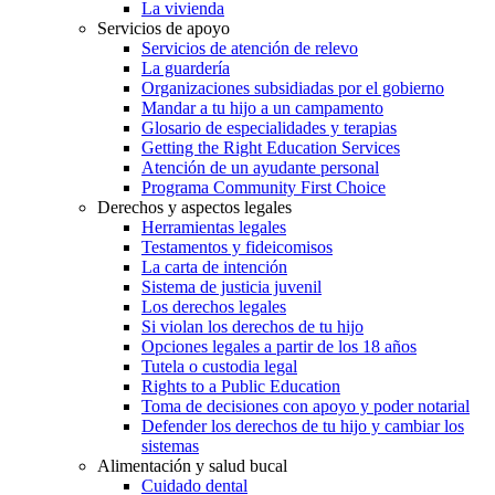
La vivienda
Servicios de apoyo
Servicios de atención de relevo
La guardería
Organizaciones subsidiadas por el gobierno
Mandar a tu hijo a un campamento
Glosario de especialidades y terapias
Getting the Right Education Services
Atención de un ayudante personal
Programa Community First Choice
Derechos y aspectos legales
Herramientas legales
Testamentos y fideicomisos
La carta de intención
Sistema de justicia juvenil
Los derechos legales
Si violan los derechos de tu hijo
Opciones legales a partir de los 18 años
Tutela o custodia legal
Rights to a Public Education
Toma de decisiones con apoyo y poder notarial
Defender los derechos de tu hijo y cambiar los
sistemas
Alimentación y salud bucal
Cuidado dental