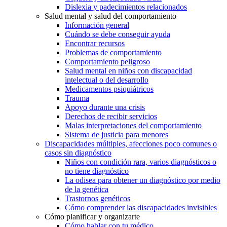
Dislexia y padecimientos relacionados
Salud mental y salud del comportamiento
Información general
Cuándo se debe conseguir ayuda
Encontrar recursos
Problemas de comportamiento
Comportamiento peligroso
Salud mental en niños con discapacidad
intelectual o del desarrollo
Medicamentos psiquiátricos
Trauma
Apoyo durante una crisis
Derechos de recibir servicios
Malas interpretaciones del comportamiento
Sistema de justicia para menores
Discapacidades múltiples, afecciones poco comunes o
casos sin diagnóstico
Niños con condición rara, varios diagnósticos o
no tiene diagnóstico
La odisea para obtener un diagnóstico por medio
de la genética
Trastornos genéticos
Cómo comprender las discapacidades invisibles
Cómo planificar y organizarte
Cómo hablar con tu médico