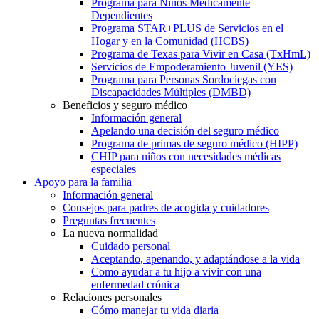
Programa para Niños Médicamente
Dependientes
Programa STAR+PLUS de Servicios en el
Hogar y en la Comunidad (HCBS)
Programa de Texas para Vivir en Casa (TxHmL)
Servicios de Empoderamiento Juvenil (YES)
Programa para Personas Sordociegas con
Discapacidades Múltiples (DMBD)
Beneficios y seguro médico
Información general
Apelando una decisión del seguro médico
Programa de primas de seguro médico (HIPP)
CHIP para niños con necesidades médicas
especiales
Apoyo para la familia
Información general
Consejos para padres de acogida y cuidadores
Preguntas frecuentes
La nueva normalidad
Cuidado personal
Aceptando, apenando, y adaptándose a la vida
Como ayudar a tu hijo a vivir con una
enfermedad crónica
Relaciones personales
Cómo manejar tu vida diaria