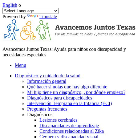
English
o
Powered by
Translate
Avancemos Juntos Texas: Ayuda para niños con discapacidad y
necesidades especiales
Menu
Diagnóstico y cuidado de la salud
Información general
Qué hacer si notas que hay algo diferente
Mi hijo tiene un diagnóstico, ¿por dónde empiezo?
Diagnósticos para discapacidades
Intervención Temprana en la Infancia (ECI)
Preguntas frecuentes
Diagnósticos
Lesiones cerebrales
Discapacidades de aprendizaje
Condiciones relacionadas al Zika
Ceguera y discapacidad visual