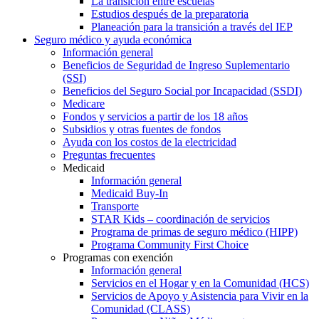
La transición entre escuelas
Estudios después de la preparatoria
Planeación para la transición a través del IEP
Seguro médico y ayuda económica
Información general
Beneficios de Seguridad de Ingreso Suplementario
(SSI)
Beneficios del Seguro Social por Incapacidad (SSDI)
Medicare
Fondos y servicios a partir de los 18 años
Subsidios y otras fuentes de fondos
Ayuda con los costos de la electricidad
Preguntas frecuentes
Medicaid
Información general
Medicaid Buy-In
Transporte
STAR Kids – coordinación de servicios
Programa de primas de seguro médico (HIPP)
Programa Community First Choice
Programas con exención
Información general
Servicios en el Hogar y en la Comunidad (HCS)
Servicios de Apoyo y Asistencia para Vivir en la
Comunidad (CLASS)