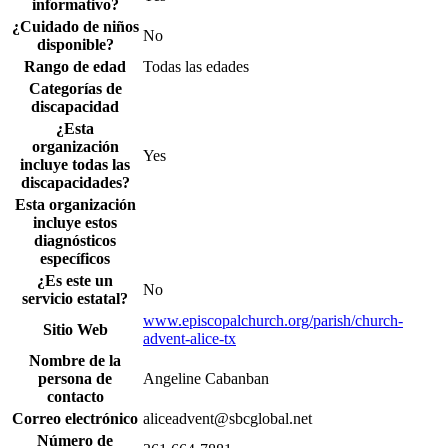
informativo?
¿Cuidado de niños
No
disponible?
Rango de edad
Todas las edades
Categorías de
discapacidad
¿Esta
organización
Yes
incluye todas las
discapacidades?
Esta organización
incluye estos
diagnósticos
específicos
¿Es este un
No
servicio estatal?
www.episcopalchurch.org/parish/church-
Sitio Web
advent-alice-tx
Nombre de la
persona de
Angeline Cabanban
contacto
Correo electrónico
aliceadvent@sbcglobal.net
Número de