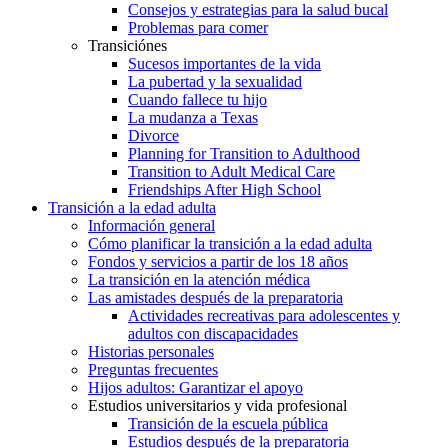
Consejos y estrategias para la salud bucal
Problemas para comer
Transiciónes
Sucesos importantes de la vida
La pubertad y la sexualidad
Cuando fallece tu hijo
La mudanza a Texas
Divorce
Planning for Transition to Adulthood
Transition to Adult Medical Care
Friendships After High School
Transición a la edad adulta
Información general
Cómo planificar la transición a la edad adulta
Fondos y servicios a partir de los 18 años
La transición en la atención médica
Las amistades después de la preparatoria
Actividades recreativas para adolescentes y
adultos con discapacidades
Historias personales
Preguntas frecuentes
Hijos adultos: Garantizar el apoyo
Estudios universitarios y vida profesional
Transición de la escuela pública
Estudios después de la preparatoria