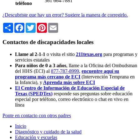
361 664-7881
teléfono
¿Descubriste que hay un error? Sugiere la manera de corregirlo.
Share
Facebook
Twitter
Pinterest
Email
Contactos de discapacidades locales
Llame al 2-1-1
o visita el sitio
211texas.org
para programas y
servicios estatales
Para niños de 0 a 3 años
, llame a la Oficina del Ombudsman
del HHS (ECI) al
877-787-8999
,
encuentre aquí su
programa más cercano de ECI
(Intervención Temprana en
la Infancia),
y
Aprenda más sobre ECI
El Centro de Información de Educación Especial de
Texas (SPEDTex)
responde sus preguntas sobre educación
especial por teléfono, correo electrónico o chat en vivo en
línea
Ponte en contacto con otros padres
Inicio
Diagnóstico y cuidado de la salud
Educación y escuelas