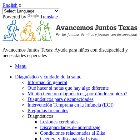
English
o
Powered by
Translate
Avancemos Juntos Texas: Ayuda para niños con discapacidad y
necesidades especiales
Menu
Diagnóstico y cuidado de la salud
Información general
Qué hacer si notas que hay algo diferente
Mi hijo tiene un diagnóstico, ¿por dónde empiezo?
Diagnósticos para discapacidades
Intervención Temprana en la Infancia (ECI)
Preguntas frecuentes
Diagnósticos
Lesiones cerebrales
Discapacidades de aprendizaje
Condiciones relacionadas al Zika
Ceguera y discapacidad visual