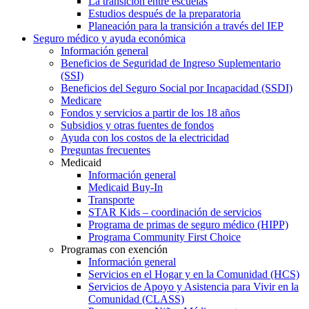
La transición entre escuelas
Estudios después de la preparatoria
Planeación para la transición a través del IEP
Seguro médico y ayuda económica
Información general
Beneficios de Seguridad de Ingreso Suplementario
(SSI)
Beneficios del Seguro Social por Incapacidad (SSDI)
Medicare
Fondos y servicios a partir de los 18 años
Subsidios y otras fuentes de fondos
Ayuda con los costos de la electricidad
Preguntas frecuentes
Medicaid
Información general
Medicaid Buy-In
Transporte
STAR Kids – coordinación de servicios
Programa de primas de seguro médico (HIPP)
Programa Community First Choice
Programas con exención
Información general
Servicios en el Hogar y en la Comunidad (HCS)
Servicios de Apoyo y Asistencia para Vivir en la
Comunidad (CLASS)