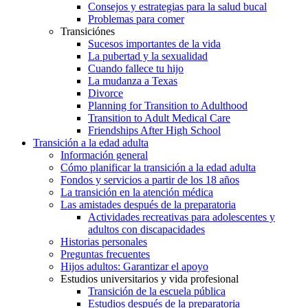
Consejos y estrategias para la salud bucal
Problemas para comer
Transiciónes
Sucesos importantes de la vida
La pubertad y la sexualidad
Cuando fallece tu hijo
La mudanza a Texas
Divorce
Planning for Transition to Adulthood
Transition to Adult Medical Care
Friendships After High School
Transición a la edad adulta
Información general
Cómo planificar la transición a la edad adulta
Fondos y servicios a partir de los 18 años
La transición en la atención médica
Las amistades después de la preparatoria
Actividades recreativas para adolescentes y
adultos con discapacidades
Historias personales
Preguntas frecuentes
Hijos adultos: Garantizar el apoyo
Estudios universitarios y vida profesional
Transición de la escuela pública
Estudios después de la preparatoria