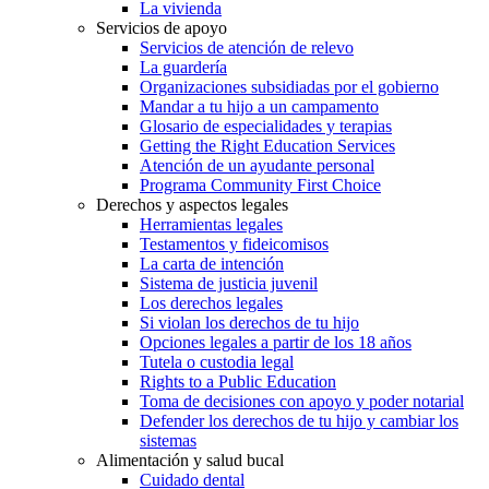
La vivienda
Servicios de apoyo
Servicios de atención de relevo
La guardería
Organizaciones subsidiadas por el gobierno
Mandar a tu hijo a un campamento
Glosario de especialidades y terapias
Getting the Right Education Services
Atención de un ayudante personal
Programa Community First Choice
Derechos y aspectos legales
Herramientas legales
Testamentos y fideicomisos
La carta de intención
Sistema de justicia juvenil
Los derechos legales
Si violan los derechos de tu hijo
Opciones legales a partir de los 18 años
Tutela o custodia legal
Rights to a Public Education
Toma de decisiones con apoyo y poder notarial
Defender los derechos de tu hijo y cambiar los
sistemas
Alimentación y salud bucal
Cuidado dental