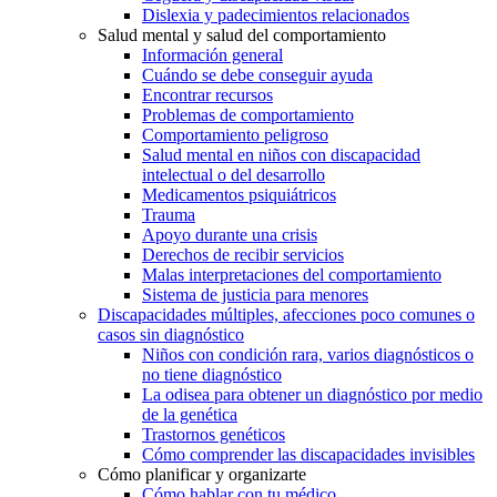
Dislexia y padecimientos relacionados
Salud mental y salud del comportamiento
Información general
Cuándo se debe conseguir ayuda
Encontrar recursos
Problemas de comportamiento
Comportamiento peligroso
Salud mental en niños con discapacidad
intelectual o del desarrollo
Medicamentos psiquiátricos
Trauma
Apoyo durante una crisis
Derechos de recibir servicios
Malas interpretaciones del comportamiento
Sistema de justicia para menores
Discapacidades múltiples, afecciones poco comunes o
casos sin diagnóstico
Niños con condición rara, varios diagnósticos o
no tiene diagnóstico
La odisea para obtener un diagnóstico por medio
de la genética
Trastornos genéticos
Cómo comprender las discapacidades invisibles
Cómo planificar y organizarte
Cómo hablar con tu médico