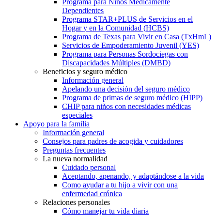
Programa para Niños Médicamente
Dependientes
Programa STAR+PLUS de Servicios en el
Hogar y en la Comunidad (HCBS)
Programa de Texas para Vivir en Casa (TxHmL)
Servicios de Empoderamiento Juvenil (YES)
Programa para Personas Sordociegas con
Discapacidades Múltiples (DMBD)
Beneficios y seguro médico
Información general
Apelando una decisión del seguro médico
Programa de primas de seguro médico (HIPP)
CHIP para niños con necesidades médicas
especiales
Apoyo para la familia
Información general
Consejos para padres de acogida y cuidadores
Preguntas frecuentes
La nueva normalidad
Cuidado personal
Aceptando, apenando, y adaptándose a la vida
Como ayudar a tu hijo a vivir con una
enfermedad crónica
Relaciones personales
Cómo manejar tu vida diaria