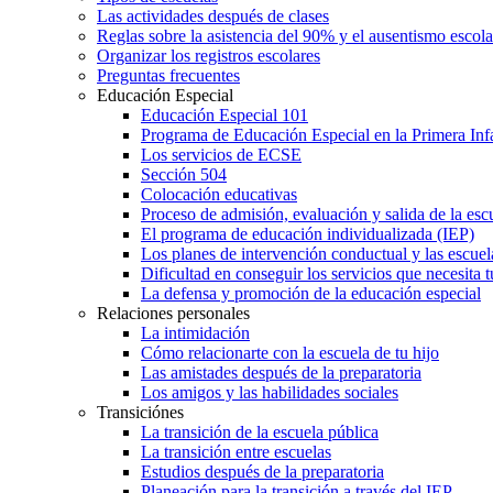
Las actividades después de clases
Reglas sobre la asistencia del 90% y el ausentismo escol
Organizar los registros escolares
Preguntas frecuentes
Educación Especial
Educación Especial 101
Programa de Educación Especial en la Primera Inf
Los servicios de ECSE
Sección 504
Colocación educativas
Proceso de admisión, evaluación y salida de la es
El programa de educación individualizada (IEP)
Los planes de intervención conductual y las escuel
Dificultad en conseguir los servicios que necesita t
La defensa y promoción de la educación especial
Relaciones personales
La intimidación
Cómo relacionarte con la escuela de tu hijo
Las amistades después de la preparatoria
Los amigos y las habilidades sociales
Transiciónes
La transición de la escuela pública
La transición entre escuelas
Estudios después de la preparatoria
Planeación para la transición a través del IEP