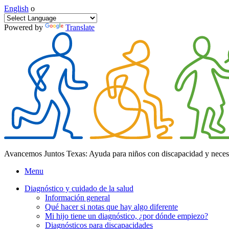
English
o
Powered by
Translate
Avancemos Juntos Texas: Ayuda para niños con discapacidad y neces
Menu
Diagnóstico y cuidado de la salud
Información general
Qué hacer si notas que hay algo diferente
Mi hijo tiene un diagnóstico, ¿por dónde empiezo?
Diagnósticos para discapacidades