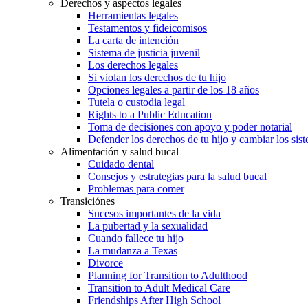
Derechos y aspectos legales
Herramientas legales
Testamentos y fideicomisos
La carta de intención
Sistema de justicia juvenil
Los derechos legales
Si violan los derechos de tu hijo
Opciones legales a partir de los 18 años
Tutela o custodia legal
Rights to a Public Education
Toma de decisiones con apoyo y poder notarial
Defender los derechos de tu hijo y cambiar los sis
Alimentación y salud bucal
Cuidado dental
Consejos y estrategias para la salud bucal
Problemas para comer
Transiciónes
Sucesos importantes de la vida
La pubertad y la sexualidad
Cuando fallece tu hijo
La mudanza a Texas
Divorce
Planning for Transition to Adulthood
Transition to Adult Medical Care
Friendships After High School