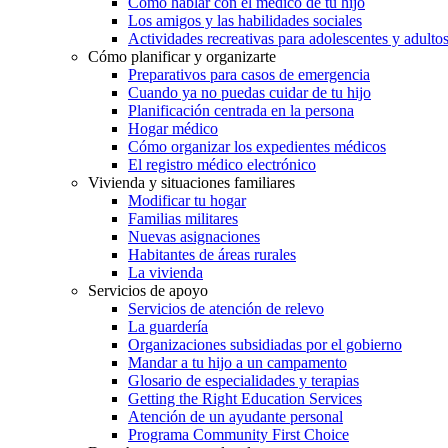
Cómo hablar con el médico de tu hijo
Los amigos y las habilidades sociales
Actividades recreativas para adolescentes y adulto
Cómo planificar y organizarte
Preparativos para casos de emergencia
Cuando ya no puedas cuidar de tu hijo
Planificación centrada en la persona
Hogar médico
Cómo organizar los expedientes médicos
El registro médico electrónico
Vivienda y situaciones familiares
Modificar tu hogar
Familias militares
Nuevas asignaciones
Habitantes de áreas rurales
La vivienda
Servicios de apoyo
Servicios de atención de relevo
La guardería
Organizaciones subsidiadas por el gobierno
Mandar a tu hijo a un campamento
Glosario de especialidades y terapias
Getting the Right Education Services
Atención de un ayudante personal
Programa Community First Choice