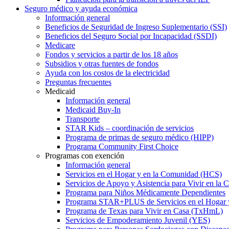
Seguro médico y ayuda económica
Información general
Beneficios de Seguridad de Ingreso Suplementario (SSI)
Beneficios del Seguro Social por Incapacidad (SSDI)
Medicare
Fondos y servicios a partir de los 18 años
Subsidios y otras fuentes de fondos
Ayuda con los costos de la electricidad
Preguntas frecuentes
Medicaid
Información general
Medicaid Buy-In
Transporte
STAR Kids – coordinación de servicios
Programa de primas de seguro médico (HIPP)
Programa Community First Choice
Programas con exención
Información general
Servicios en el Hogar y en la Comunidad (HCS)
Servicios de Apoyo y Asistencia para Vivir en l
Programa para Niños Médicamente Dependientes
Programa STAR+PLUS de Servicios en el Hogar
Programa de Texas para Vivir en Casa (TxHmL)
Servicios de Empoderamiento Juvenil (YES)