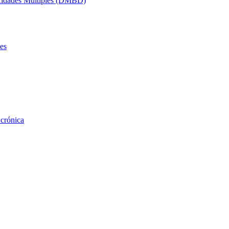
acidades Múltiples (DMBD)
es
 crónica