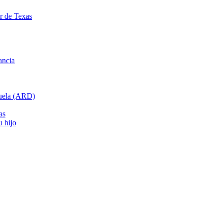
ar de Texas
ancia
cuela (ARD)
as
u hijo