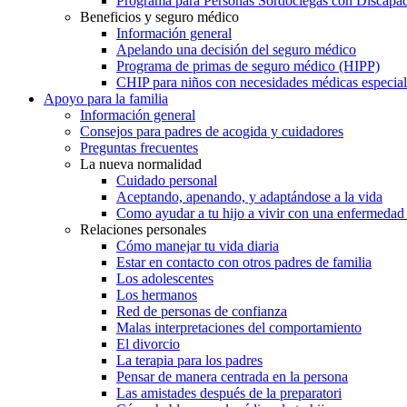
Programa para Personas Sordociegas con Discap
Beneficios y seguro médico
Información general
Apelando una decisión del seguro médico
Programa de primas de seguro médico (HIPP)
CHIP para niños con necesidades médicas especial
Apoyo para la familia
Información general
Consejos para padres de acogida y cuidadores
Preguntas frecuentes
La nueva normalidad
Cuidado personal
Aceptando, apenando, y adaptándose a la vida
Como ayudar a tu hijo a vivir con una enfermedad
Relaciones personales
Cómo manejar tu vida diaria
Estar en contacto con otros padres de familia
Los adolescentes
Los hermanos
Red de personas de confianza
Malas interpretaciones del comportamiento
El divorcio
La terapia para los padres
Pensar de manera centrada en la persona
Las amistades después de la preparatori