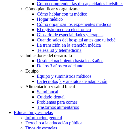
Cómo comprender las discapacidades invisibles
Cómo planificar y organizarte
Cómo hablar con tu médico
Hogar médico
Cómo organizar los expedientes médicos
El registro médico electrónico
Glosario de especialidades y terapias
Cuando sales del hospital antes que tu bebé
La transición en la atención médica
Telesalud y telemedicina
Indicadores del desarrollo
Desde el nacimiento hasta los 3 años
De los 3 años en adelante
Equipo
Equipo y suministros médicos
La tecnología y aparatos de adaptación
Alimentación y salud bucal
Salud bucal
Cuidado dental
Problemas para comer
Trastornos alimentarios
Educación y escuelas
Información general
Derecho a la educación pública
Tipos de escuelas