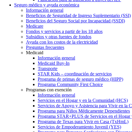
Seguro médico y ayuda económica
Información general
Beneficios de Seguridad de Ingreso Suplementario (SSI)
Beneficios del Seguro Social por Incapacidad (SSDI)
Medicare
Fondos y servicios a partir de los 18 años
Subsidios y otras fuentes de fondos
Ayuda con los costos de la electricidad
Preguntas frecuentes
Medicaid
Información general
Medicaid Buy-In
Transporte
STAR Kids – coordinación de servicios
Programa de primas de seguro médico (HIPP)
Programa Community First Choice
Programas con exención
Información general
Servicios en el Hogar y en la Comunidad (HCS)
Servicios de Apoyo y Asistencia para Vivir en l
Programa para Niños Médicamente Dependientes
Programa STAR+PLUS de Servicios en el Hogar
Programa de Texas para Vivir en Casa (TxHmL)
Servicios de Empoderamiento Juvenil (YES)