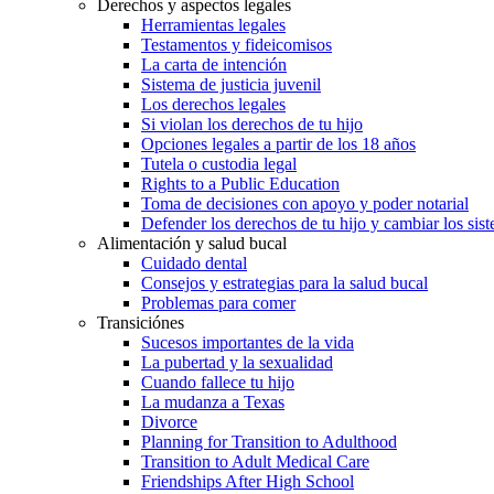
Derechos y aspectos legales
Herramientas legales
Testamentos y fideicomisos
La carta de intención
Sistema de justicia juvenil
Los derechos legales
Si violan los derechos de tu hijo
Opciones legales a partir de los 18 años
Tutela o custodia legal
Rights to a Public Education
Toma de decisiones con apoyo y poder notarial
Defender los derechos de tu hijo y cambiar los sis
Alimentación y salud bucal
Cuidado dental
Consejos y estrategias para la salud bucal
Problemas para comer
Transiciónes
Sucesos importantes de la vida
La pubertad y la sexualidad
Cuando fallece tu hijo
La mudanza a Texas
Divorce
Planning for Transition to Adulthood
Transition to Adult Medical Care
Friendships After High School