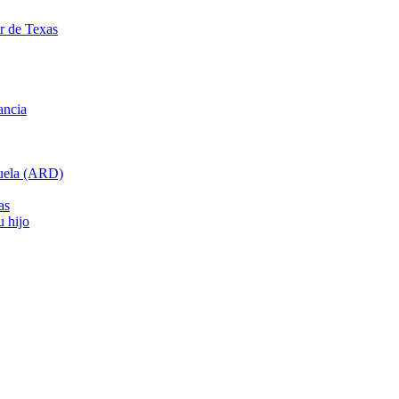
ar de Texas
ancia
cuela (ARD)
as
u hijo