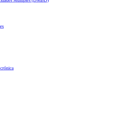
acidades Múltiples (DMBD)
es
 crónica