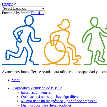
English
o
Powered by
Translate
Avancemos Juntos Texas: Ayuda para niños con discapacidad y neces
Menu
Diagnóstico y cuidado de la salud
Información general
Qué hacer si notas que hay algo diferente
Mi hijo tiene un diagnóstico, ¿por dónde empiezo?
Diagnósticos para discapacidades