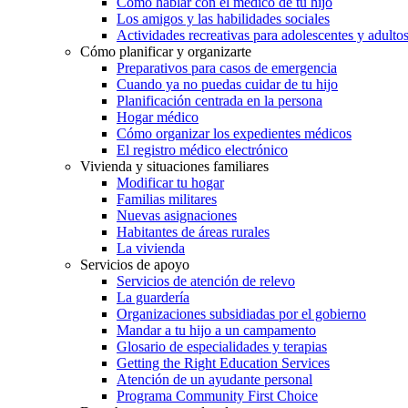
Cómo hablar con el médico de tu hijo
Los amigos y las habilidades sociales
Actividades recreativas para adolescentes y adulto
Cómo planificar y organizarte
Preparativos para casos de emergencia
Cuando ya no puedas cuidar de tu hijo
Planificación centrada en la persona
Hogar médico
Cómo organizar los expedientes médicos
El registro médico electrónico
Vivienda y situaciones familiares
Modificar tu hogar
Familias militares
Nuevas asignaciones
Habitantes de áreas rurales
La vivienda
Servicios de apoyo
Servicios de atención de relevo
La guardería
Organizaciones subsidiadas por el gobierno
Mandar a tu hijo a un campamento
Glosario de especialidades y terapias
Getting the Right Education Services
Atención de un ayudante personal
Programa Community First Choice