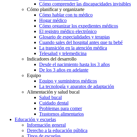
Cómo comprender las discapacidades invisibles
Cómo planificar y organizarte
Cómo hablar con tu médico
Hogar médico
Cómo organizar los expedientes médicos
El registro médico electrónico
Glosario de especialidades y terapias
Cuando sales del hospital antes que tu bebé
La transición en la atención médica
Telesalud y telemedicina
Indicadores del desarrollo
Desde el nacimiento hasta los 3 años
De los 3 años en adelante
Equipo
Equipo y suministros médicos
La tecnología y aparatos de adaptación
Alimentación y salud bucal
Salud bucal
Cuidado dental
Problemas para comer
Trastornos alimentarios
Educación y escuelas
Información general
Derecho a la educación pública
Tipos de escuelas