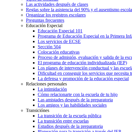
Las actividades después de clases
Reglas sobre la asistencia del 90% y el ausentismo escol
Organizar los registros escolares
Preguntas frecuentes
Educación Especial
Educación Especial 101
Programa de Educación Especial en la Primera Inf
Los servicios de ECSE
Sección 504
Colocación educativas
Proceso de admisión, evaluación y salida de la es
El programa de educación individualizada (IEP)
Los planes de intervención conductual y las escuel
Dificultad en conseguir los servicios que necesita t
La defensa y promoción de la educación especial
Relaciones personales
La intimidación
Cómo relacionarte con la escuela de tu hijo
Las amistades después de la preparatoria
Los amigos y las habilidades sociales
Transiciónes
La transición de la escuela pública
La transición entre escuelas
Estudios después de la preparatoria
Planeación para la transición a través del IEP