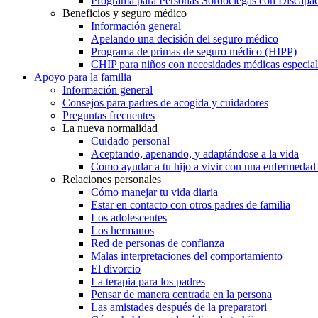
Programa para Personas Sordociegas con Discap
Beneficios y seguro médico
Información general
Apelando una decisión del seguro médico
Programa de primas de seguro médico (HIPP)
CHIP para niños con necesidades médicas especial
Apoyo para la familia
Información general
Consejos para padres de acogida y cuidadores
Preguntas frecuentes
La nueva normalidad
Cuidado personal
Aceptando, apenando, y adaptándose a la vida
Como ayudar a tu hijo a vivir con una enfermedad
Relaciones personales
Cómo manejar tu vida diaria
Estar en contacto con otros padres de familia
Los adolescentes
Los hermanos
Red de personas de confianza
Malas interpretaciones del comportamiento
El divorcio
La terapia para los padres
Pensar de manera centrada en la persona
Las amistades después de la preparatori