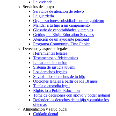
La vivienda
Servicios de apoyo
Servicios de atención de relevo
La guardería
Organizaciones subsidiadas por el gobierno
Mandar a tu hijo a un campamento
Glosario de especialidades y terapias
Getting the Right Education Services
Atención de un ayudante personal
Programa Community First Choice
Derechos y aspectos legales
Herramientas legales
Testamentos y fideicomisos
La carta de intención
Sistema de justicia juvenil
Los derechos legales
Si violan los derechos de tu hijo
Opciones legales a partir de los 18 años
Tutela o custodia legal
Rights to a Public Education
Toma de decisiones con apoyo y poder notarial
Defender los derechos de tu hijo y cambiar los
sistemas
Alimentación y salud bucal
Cuidado dental