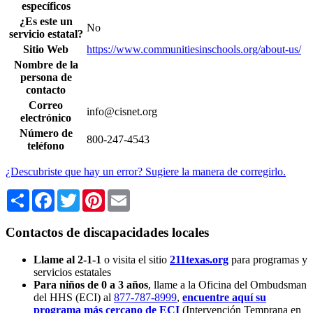
específicos
¿Es este un
No
servicio estatal?
Sitio Web
https://www.communitiesinschools.org/about-us/
Nombre de la
persona de
contacto
Correo
info@cisnet.org
electrónico
Número de
800-247-4543
teléfono
¿Descubriste que hay un error? Sugiere la manera de corregirlo.
Share
Facebook
Twitter
Pinterest
Email
Contactos de discapacidades locales
Llame al 2-1-1
o visita el sitio
211texas.org
para programas y
servicios estatales
Para niños de 0 a 3 años
, llame a la Oficina del Ombudsman
del HHS (ECI) al
877-787-8999
,
encuentre aquí su
programa más cercano de ECI
(Intervención Temprana en