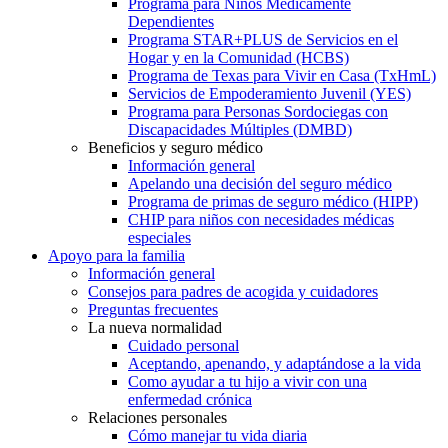
Programa para Niños Médicamente
Dependientes
Programa STAR+PLUS de Servicios en el
Hogar y en la Comunidad (HCBS)
Programa de Texas para Vivir en Casa (TxHmL)
Servicios de Empoderamiento Juvenil (YES)
Programa para Personas Sordociegas con
Discapacidades Múltiples (DMBD)
Beneficios y seguro médico
Información general
Apelando una decisión del seguro médico
Programa de primas de seguro médico (HIPP)
CHIP para niños con necesidades médicas
especiales
Apoyo para la familia
Información general
Consejos para padres de acogida y cuidadores
Preguntas frecuentes
La nueva normalidad
Cuidado personal
Aceptando, apenando, y adaptándose a la vida
Como ayudar a tu hijo a vivir con una
enfermedad crónica
Relaciones personales
Cómo manejar tu vida diaria