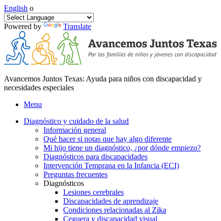
English
o
Powered by
Translate
Avancemos Juntos Texas: Ayuda para niños con discapacidad y
necesidades especiales
Menu
Diagnóstico y cuidado de la salud
Información general
Qué hacer si notas que hay algo diferente
Mi hijo tiene un diagnóstico, ¿por dónde empiezo?
Diagnósticos para discapacidades
Intervención Temprana en la Infancia (ECI)
Preguntas frecuentes
Diagnósticos
Lesiones cerebrales
Discapacidades de aprendizaje
Condiciones relacionadas al Zika
Ceguera y discapacidad visual