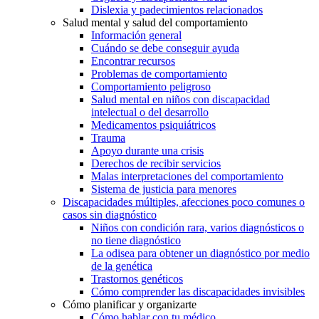
Dislexia y padecimientos relacionados
Salud mental y salud del comportamiento
Información general
Cuándo se debe conseguir ayuda
Encontrar recursos
Problemas de comportamiento
Comportamiento peligroso
Salud mental en niños con discapacidad
intelectual o del desarrollo
Medicamentos psiquiátricos
Trauma
Apoyo durante una crisis
Derechos de recibir servicios
Malas interpretaciones del comportamiento
Sistema de justicia para menores
Discapacidades múltiples, afecciones poco comunes o
casos sin diagnóstico
Niños con condición rara, varios diagnósticos o
no tiene diagnóstico
La odisea para obtener un diagnóstico por medio
de la genética
Trastornos genéticos
Cómo comprender las discapacidades invisibles
Cómo planificar y organizarte
Cómo hablar con tu médico