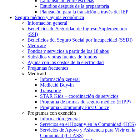
La transición entre escuelas
Estudios después de la preparatoria
Planeación para la transición a través del IEP
Seguro médico y ayuda económica
Información general
Beneficios de Seguridad de Ingreso Suplementario
(SSI)
Beneficios del Seguro Social por Incapacidad (SSDI)
Medicare
Fondos y servicios a partir de los 18 años
Subsidios y otras fuentes de fondos
Ayuda con los costos de la electricidad
Preguntas frecuentes
Medicaid
Información general
Medicaid Buy-In
Transporte
STAR Kids – coordinación de servicios
Programa de primas de seguro médico (HIPP)
Programa Community First Choice
Programas con exención
Información general
Servicios en el Hogar y en la Comunidad (HCS)
Servicios de Apoyo y Asistencia para Vivir en la
Comunidad (CLASS)