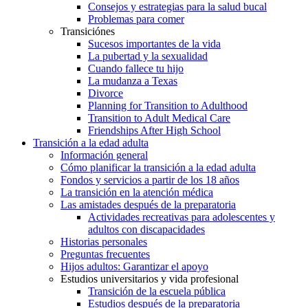
Consejos y estrategias para la salud bucal
Problemas para comer
Transiciónes
Sucesos importantes de la vida
La pubertad y la sexualidad
Cuando fallece tu hijo
La mudanza a Texas
Divorce
Planning for Transition to Adulthood
Transition to Adult Medical Care
Friendships After High School
Transición a la edad adulta
Información general
Cómo planificar la transición a la edad adulta
Fondos y servicios a partir de los 18 años
La transición en la atención médica
Las amistades después de la preparatoria
Actividades recreativas para adolescentes y
adultos con discapacidades
Historias personales
Preguntas frecuentes
Hijos adultos: Garantizar el apoyo
Estudios universitarios y vida profesional
Transición de la escuela pública
Estudios después de la preparatoria