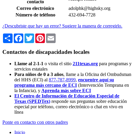
contacto
Correo electrónico
adolphk@highsky.org
Número de teléfono
432-694-7728
¿Descubriste que hay un error? Sugiere la manera de corregirlo.
Share
Facebook
Twitter
Pinterest
Email
Contactos de discapacidades locales
Llame al 2-1-1
o visita el sitio
211texas.org
para programas y
servicios estatales
Para niños de 0 a 3 años
, llame a la Oficina del Ombudsman
del HHS (ECI) al
877-787-8999
,
encuentre aquí su
programa más cercano de ECI
(Intervención Temprana en
la Infancia),
y
Aprenda más sobre ECI
El Centro de Información de Educación Especial de
Texas (SPEDTex)
responde sus preguntas sobre educación
especial por teléfono, correo electrónico o chat en vivo en
línea
Ponte en contacto con otros padres
Inicio