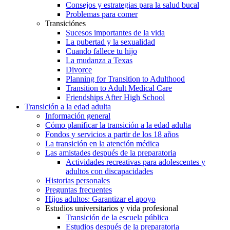
Consejos y estrategias para la salud bucal
Problemas para comer
Transiciónes
Sucesos importantes de la vida
La pubertad y la sexualidad
Cuando fallece tu hijo
La mudanza a Texas
Divorce
Planning for Transition to Adulthood
Transition to Adult Medical Care
Friendships After High School
Transición a la edad adulta
Información general
Cómo planificar la transición a la edad adulta
Fondos y servicios a partir de los 18 años
La transición en la atención médica
Las amistades después de la preparatoria
Actividades recreativas para adolescentes y
adultos con discapacidades
Historias personales
Preguntas frecuentes
Hijos adultos: Garantizar el apoyo
Estudios universitarios y vida profesional
Transición de la escuela pública
Estudios después de la preparatoria