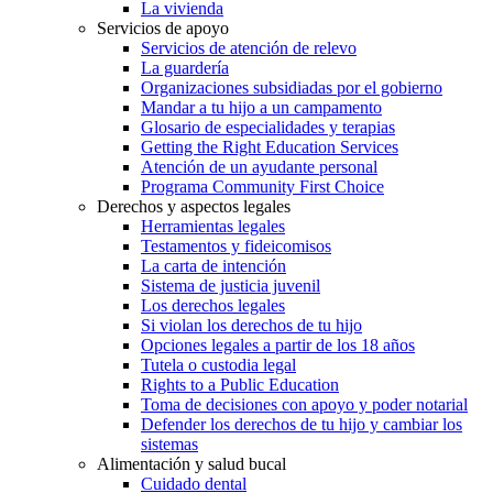
La vivienda
Servicios de apoyo
Servicios de atención de relevo
La guardería
Organizaciones subsidiadas por el gobierno
Mandar a tu hijo a un campamento
Glosario de especialidades y terapias
Getting the Right Education Services
Atención de un ayudante personal
Programa Community First Choice
Derechos y aspectos legales
Herramientas legales
Testamentos y fideicomisos
La carta de intención
Sistema de justicia juvenil
Los derechos legales
Si violan los derechos de tu hijo
Opciones legales a partir de los 18 años
Tutela o custodia legal
Rights to a Public Education
Toma de decisiones con apoyo y poder notarial
Defender los derechos de tu hijo y cambiar los
sistemas
Alimentación y salud bucal
Cuidado dental