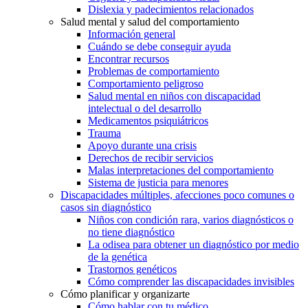
Dislexia y padecimientos relacionados
Salud mental y salud del comportamiento
Información general
Cuándo se debe conseguir ayuda
Encontrar recursos
Problemas de comportamiento
Comportamiento peligroso
Salud mental en niños con discapacidad
intelectual o del desarrollo
Medicamentos psiquiátricos
Trauma
Apoyo durante una crisis
Derechos de recibir servicios
Malas interpretaciones del comportamiento
Sistema de justicia para menores
Discapacidades múltiples, afecciones poco comunes o
casos sin diagnóstico
Niños con condición rara, varios diagnósticos o
no tiene diagnóstico
La odisea para obtener un diagnóstico por medio
de la genética
Trastornos genéticos
Cómo comprender las discapacidades invisibles
Cómo planificar y organizarte
Cómo hablar con tu médico