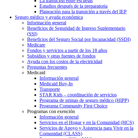
La transición entre escuelas
Estudios después de la preparatoria
Planeación para la transición a través del IEP
Seguro médico y ayuda económica
Información general
Beneficios de Seguridad de Ingreso Suplementario
(SSI)
Beneficios del Seguro Social por Incapacidad (SSDI)
Medicare
Fondos y servicios a partir de los 18 años
Subsidios y otras fuentes de fondos
Ayuda con los costos de la electricidad
Preguntas frecuentes
Medicaid
Información general
Medicaid Buy-In
Transporte
STAR Kids – coordinación de servicios
Programa de primas de seguro médico (HIPP)
Programa Community First Choice
Programas con exención
Información general
Servicios en el Hogar y en la Comunidad (HCS)
Servicios de Apoyo y Asistencia para Vivir en la
Comunidad (CLASS)