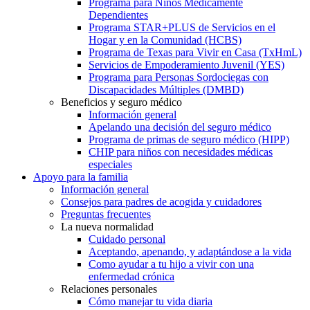
Programa para Niños Médicamente
Dependientes
Programa STAR+PLUS de Servicios en el
Hogar y en la Comunidad (HCBS)
Programa de Texas para Vivir en Casa (TxHmL)
Servicios de Empoderamiento Juvenil (YES)
Programa para Personas Sordociegas con
Discapacidades Múltiples (DMBD)
Beneficios y seguro médico
Información general
Apelando una decisión del seguro médico
Programa de primas de seguro médico (HIPP)
CHIP para niños con necesidades médicas
especiales
Apoyo para la familia
Información general
Consejos para padres de acogida y cuidadores
Preguntas frecuentes
La nueva normalidad
Cuidado personal
Aceptando, apenando, y adaptándose a la vida
Como ayudar a tu hijo a vivir con una
enfermedad crónica
Relaciones personales
Cómo manejar tu vida diaria