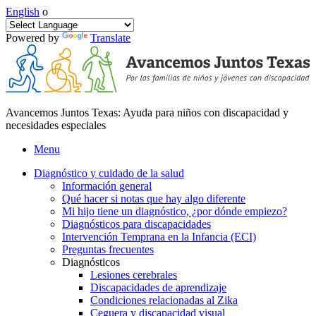
English
o
Powered by
Translate
Avancemos Juntos Texas: Ayuda para niños con discapacidad y
necesidades especiales
Menu
Diagnóstico y cuidado de la salud
Información general
Qué hacer si notas que hay algo diferente
Mi hijo tiene un diagnóstico, ¿por dónde empiezo?
Diagnósticos para discapacidades
Intervención Temprana en la Infancia (ECI)
Preguntas frecuentes
Diagnósticos
Lesiones cerebrales
Discapacidades de aprendizaje
Condiciones relacionadas al Zika
Ceguera y discapacidad visual