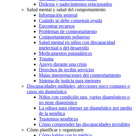
Dislexia y padecimientos relacionados
Salud mental y salud del comportamiento
Información general
Cuándo se debe conseguir ayuda
Encontrar recursos
Problemas de comportamiento
Comportamiento peligroso
Salud mental en niños con discapacidad
intelectual o del desarrollo
Medicamentos psiquiátricos
Trauma
Apoyo durante una crisis
Derechos de recibir servicios
Malas interpretaciones del comportamiento
Sistema de justicia para menores
Discapacidades múltiples, afecciones poco comunes o
casos sin diagnóstico
Niños con condición rara, varios diagnósticos o
no tiene diagnóstico
La odisea para obtener un diagnóstico por medio
de la genética
Trastornos genéticos
Cómo comprender las discapacidades invisibles
Cómo planificar y organizarte
Cómo hablar con tu médico