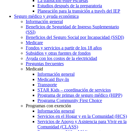
La transición entre escuelas
Estudios después de la preparatoria
Planeación para la transición a través del IEP
Seguro médico y ayuda económica
Información general
Beneficios de Seguridad de Ingreso Suplementario
(SSI)
Beneficios del Seguro Social por Incapacidad (SSDI)
Medicare
Fondos y servicios a partir de los 18 años
Subsidios y otras fuentes de fondos
Ayuda con los costos de la electricidad
Preguntas frecuentes
Medicaid
Información general
Medicaid Buy-In
Transporte
STAR Kids – coordinación de servicios
Programa de primas de seguro médico (HIPP)
Programa Community First Choice
Programas con exención
Información general
Servicios en el Hogar y en la Comunidad (HCS)
Servicios de Apoyo y Asistencia para Vivir en la
Comunidad (CLASS)