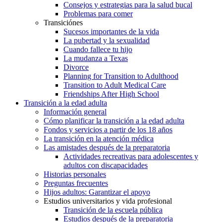
Consejos y estrategias para la salud bucal
Problemas para comer
Transiciónes
Sucesos importantes de la vida
La pubertad y la sexualidad
Cuando fallece tu hijo
La mudanza a Texas
Divorce
Planning for Transition to Adulthood
Transition to Adult Medical Care
Friendships After High School
Transición a la edad adulta
Información general
Cómo planificar la transición a la edad adulta
Fondos y servicios a partir de los 18 años
La transición en la atención médica
Las amistades después de la preparatoria
Actividades recreativas para adolescentes y
adultos con discapacidades
Historias personales
Preguntas frecuentes
Hijos adultos: Garantizar el apoyo
Estudios universitarios y vida profesional
Transición de la escuela pública
Estudios después de la preparatoria