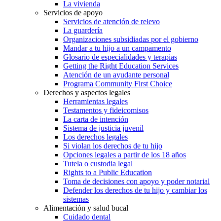
La vivienda
Servicios de apoyo
Servicios de atención de relevo
La guardería
Organizaciones subsidiadas por el gobierno
Mandar a tu hijo a un campamento
Glosario de especialidades y terapias
Getting the Right Education Services
Atención de un ayudante personal
Programa Community First Choice
Derechos y aspectos legales
Herramientas legales
Testamentos y fideicomisos
La carta de intención
Sistema de justicia juvenil
Los derechos legales
Si violan los derechos de tu hijo
Opciones legales a partir de los 18 años
Tutela o custodia legal
Rights to a Public Education
Toma de decisiones con apoyo y poder notarial
Defender los derechos de tu hijo y cambiar los
sistemas
Alimentación y salud bucal
Cuidado dental