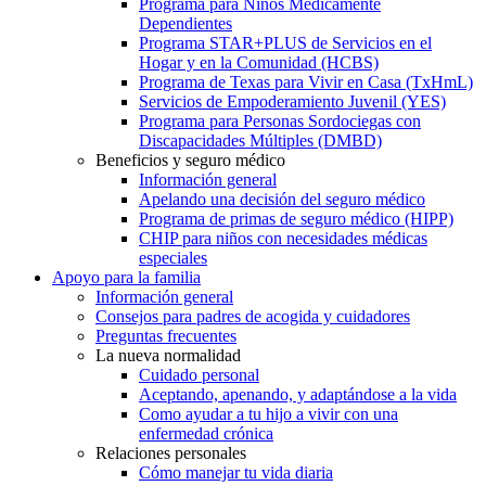
Programa para Niños Médicamente
Dependientes
Programa STAR+PLUS de Servicios en el
Hogar y en la Comunidad (HCBS)
Programa de Texas para Vivir en Casa (TxHmL)
Servicios de Empoderamiento Juvenil (YES)
Programa para Personas Sordociegas con
Discapacidades Múltiples (DMBD)
Beneficios y seguro médico
Información general
Apelando una decisión del seguro médico
Programa de primas de seguro médico (HIPP)
CHIP para niños con necesidades médicas
especiales
Apoyo para la familia
Información general
Consejos para padres de acogida y cuidadores
Preguntas frecuentes
La nueva normalidad
Cuidado personal
Aceptando, apenando, y adaptándose a la vida
Como ayudar a tu hijo a vivir con una
enfermedad crónica
Relaciones personales
Cómo manejar tu vida diaria