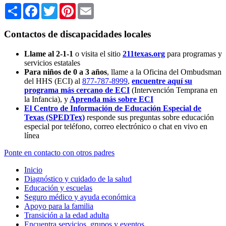
Share
Facebook
Twitter
Pinterest
Email
Contactos de discapacidades locales
Llame al 2-1-1
o visita el sitio
211texas.org
para programas y
servicios estatales
Para niños de 0 a 3 años
, llame a la Oficina del Ombudsman
del HHS (ECI) al
877-787-8999
,
encuentre aquí su
programa más cercano de ECI
(Intervención Temprana en
la Infancia),
y
Aprenda más sobre ECI
El Centro de Información de Educación Especial de
Texas (SPEDTex)
responde sus preguntas sobre educación
especial por teléfono, correo electrónico o chat en vivo en
línea
Ponte en contacto con otros padres
Inicio
Diagnóstico y cuidado de la salud
Educación y escuelas
Seguro médico y ayuda económica
Apoyo para la familia
Transición a la edad adulta
Encuentra servicios, grupos y eventos