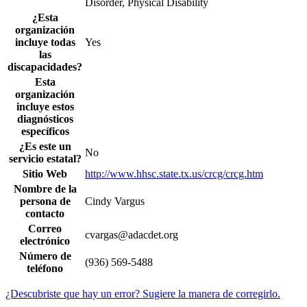
Disorder, Physical Disability
¿Esta
organización
incluye todas
Yes
las
discapacidades?
Esta
organización
incluye estos
diagnósticos
específicos
¿Es este un
No
servicio estatal?
Sitio Web
http://www.hhsc.state.tx.us/crcg/crcg.htm
Nombre de la
persona de
Cindy Vargus
contacto
Correo
cvargas@adacdet.org
electrónico
Número de
(936) 569-5488
teléfono
¿Descubriste que hay un error? Sugiere la manera de corregirlo.