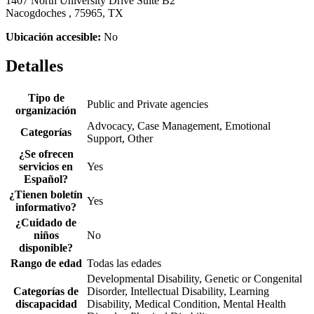
1407 North University Drive Suite B2
Nacogdoches , 75965, TX
Ubicación accesible:
No
Detalles
Tipo de
Public and Private agencies
organización
Advocacy, Case Management, Emotional
Categorías
Support, Other
¿Se ofrecen
servicios en
Yes
Español?
¿Tienen boletín
Yes
informativo?
¿Cuidado de
niños
No
disponible?
Rango de edad
Todas las edades
Developmental Disability, Genetic or Congenital
Categorías de
Disorder, Intellectual Disability, Learning
discapacidad
Disability, Medical Condition, Mental Health