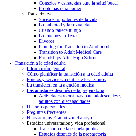
Consejos y estrategias para la salud bucal
Problemas para comer
Transiciónes
Sucesos importantes de la vida
La pubertad y la sexualidad
Cuando fallece tu hijo
La mudanza a Texas
Divorce
Planning for Transition to Adulthood
Transition to Adult Medical Care
Friendships After High School
Transición a la edad adulta
Información general
Cómo planificar la transición a la edad adulta
Fondos y servicios a partir de los 18 años
La transición en la atención médica
Las amistades después de la preparatoria
Actividades recreativas para adolescentes y
adultos con discapacidades
Historias personales
Preguntas frecuentes
Hijos adultos: Garantizar el apoyo
Estudios universitarios y vida profesional
Transición de la escuela pública
Estudios después de la preparatoria