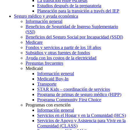
La transición entre escuelas
Estudios después de la preparatoria
Planeación para la transición a través del IEP
Seguro médico y ayuda económica
Información general
Beneficios de Seguridad de Ingreso Suplementario
(SSI)
Beneficios del Seguro Social por Incapacidad (SSDI)
Medicare
Fondos y servicios a partir de los 18 años
Subsidios y otras fuentes de fondos
Ayuda con los costos de la electricidad
Preguntas frecuentes
Medicaid
Información general
Medicaid Buy-In
Transporte
STAR Kids – coordinación de servicios
Programa de primas de seguro médico (HIPP)
Programa Community First Choice
Programas con exención
Información general
Servicios en el Hogar y en la Comunidad (HCS)
Servicios de Apoyo y Asistencia para Vivir en la
Comunidad (CLASS)