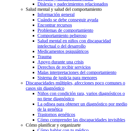
Dislexia y padecimientos relacionados
Salud mental y salud del comportamiento
Información general
Cuándo se debe conseguir ayuda
Encontrar recursos
Problemas de comportamiento
Comportamiento peligroso
Salud mental en niños con discapacidad
intelectual o del desarrollo
Medicamentos psiquiátricos
Trauma
Apoyo durante una crisis
Derechos de recibir servicios
Malas interpretaciones del comportamiento
Sistema de justicia para menores
Discapacidades múltiples, afecciones poco comunes o
casos sin diagnóstico
Niños con condición rara, varios diagnósticos o
no tiene diagnóstico
La odisea para obtener un diagnóstico por medio
de la genética
Trastornos genéticos
Cómo comprender las discapacidades invisibles
Cómo planificar y organizarte
Cómo hablar con tu médico