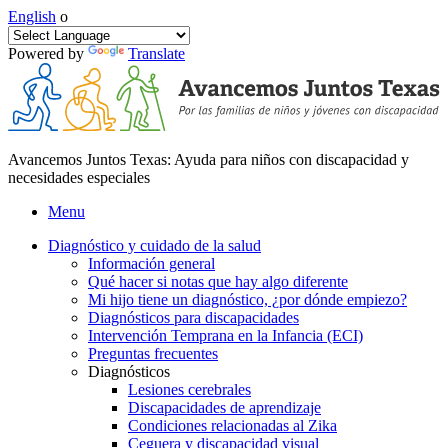
English
o
Powered by
Translate
Avancemos Juntos Texas: Ayuda para niños con discapacidad y
necesidades especiales
Menu
Diagnóstico y cuidado de la salud
Información general
Qué hacer si notas que hay algo diferente
Mi hijo tiene un diagnóstico, ¿por dónde empiezo?
Diagnósticos para discapacidades
Intervención Temprana en la Infancia (ECI)
Preguntas frecuentes
Diagnósticos
Lesiones cerebrales
Discapacidades de aprendizaje
Condiciones relacionadas al Zika
Ceguera y discapacidad visual