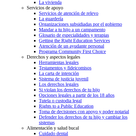
La vivienda
Servicios de apoyo
Servicios de atención de relevo
La guardería
Organizaciones subsidiadas por el gobierno
Mandar a tu hijo a un campamento
Glosario de especialidades y terapias
Getting the Right Education Services
Atención de un ayudante personal
Programa Community First Choice
Derechos y aspectos legales
Herramientas legales
Testamentos y fideicomisos
La carta de intención
Sistema de justicia juvenil
Los derechos legales
Si violan los derechos de tu hijo
Opciones legales a partir de los 18 años
Tutela o custodia legal
Rights to a Public Education
Toma de decisiones con apoyo y poder notarial
Defender los derechos de tu hijo y cambiar los
sistemas
Alimentación y salud bucal
Cuidado dental