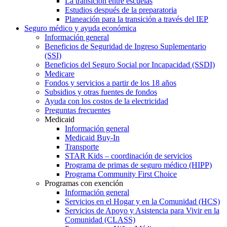
La transición entre escuelas
Estudios después de la preparatoria
Planeación para la transición a través del IEP
Seguro médico y ayuda económica
Información general
Beneficios de Seguridad de Ingreso Suplementario
(SSI)
Beneficios del Seguro Social por Incapacidad (SSDI)
Medicare
Fondos y servicios a partir de los 18 años
Subsidios y otras fuentes de fondos
Ayuda con los costos de la electricidad
Preguntas frecuentes
Medicaid
Información general
Medicaid Buy-In
Transporte
STAR Kids – coordinación de servicios
Programa de primas de seguro médico (HIPP)
Programa Community First Choice
Programas con exención
Información general
Servicios en el Hogar y en la Comunidad (HCS)
Servicios de Apoyo y Asistencia para Vivir en la
Comunidad (CLASS)