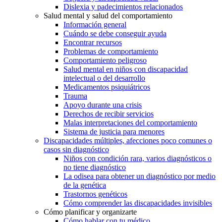
Dislexia y padecimientos relacionados
Salud mental y salud del comportamiento
Información general
Cuándo se debe conseguir ayuda
Encontrar recursos
Problemas de comportamiento
Comportamiento peligroso
Salud mental en niños con discapacidad
intelectual o del desarrollo
Medicamentos psiquiátricos
Trauma
Apoyo durante una crisis
Derechos de recibir servicios
Malas interpretaciones del comportamiento
Sistema de justicia para menores
Discapacidades múltiples, afecciones poco comunes o
casos sin diagnóstico
Niños con condición rara, varios diagnósticos o
no tiene diagnóstico
La odisea para obtener un diagnóstico por medio
de la genética
Trastornos genéticos
Cómo comprender las discapacidades invisibles
Cómo planificar y organizarte
Cómo hablar con tu médico