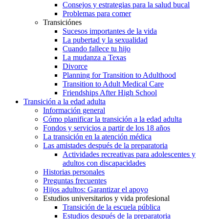
Consejos y estrategias para la salud bucal
Problemas para comer
Transiciónes
Sucesos importantes de la vida
La pubertad y la sexualidad
Cuando fallece tu hijo
La mudanza a Texas
Divorce
Planning for Transition to Adulthood
Transition to Adult Medical Care
Friendships After High School
Transición a la edad adulta
Información general
Cómo planificar la transición a la edad adulta
Fondos y servicios a partir de los 18 años
La transición en la atención médica
Las amistades después de la preparatoria
Actividades recreativas para adolescentes y
adultos con discapacidades
Historias personales
Preguntas frecuentes
Hijos adultos: Garantizar el apoyo
Estudios universitarios y vida profesional
Transición de la escuela pública
Estudios después de la preparatoria