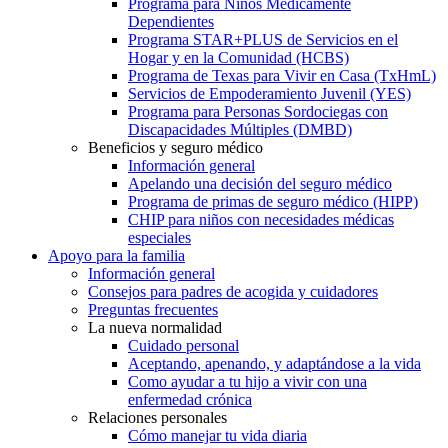
Programa para Niños Médicamente
Dependientes
Programa STAR+PLUS de Servicios en el
Hogar y en la Comunidad (HCBS)
Programa de Texas para Vivir en Casa (TxHmL)
Servicios de Empoderamiento Juvenil (YES)
Programa para Personas Sordociegas con
Discapacidades Múltiples (DMBD)
Beneficios y seguro médico
Información general
Apelando una decisión del seguro médico
Programa de primas de seguro médico (HIPP)
CHIP para niños con necesidades médicas
especiales
Apoyo para la familia
Información general
Consejos para padres de acogida y cuidadores
Preguntas frecuentes
La nueva normalidad
Cuidado personal
Aceptando, apenando, y adaptándose a la vida
Como ayudar a tu hijo a vivir con una
enfermedad crónica
Relaciones personales
Cómo manejar tu vida diaria