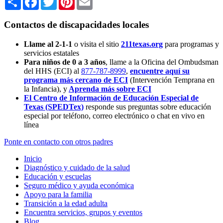
Contactos de discapacidades locales
Llame al 2-1-1
o visita el sitio
211texas.org
para programas y
servicios estatales
Para niños de 0 a 3 años
, llame a la Oficina del Ombudsman
del HHS (ECI) al
877-787-8999
,
encuentre aquí su
programa más cercano de ECI
(Intervención Temprana en
la Infancia),
y
Aprenda más sobre ECI
El Centro de Información de Educación Especial de
Texas (SPEDTex)
responde sus preguntas sobre educación
especial por teléfono, correo electrónico o chat en vivo en
línea
Ponte en contacto con otros padres
Inicio
Diagnóstico y cuidado de la salud
Educación y escuelas
Seguro médico y ayuda económica
Apoyo para la familia
Transición a la edad adulta
Encuentra servicios, grupos y eventos
Blog