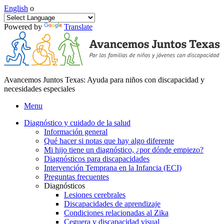
English
o
Powered by
Translate
Avancemos Juntos Texas: Ayuda para niños con discapacidad y
necesidades especiales
Menu
Diagnóstico y cuidado de la salud
Información general
Qué hacer si notas que hay algo diferente
Mi hijo tiene un diagnóstico, ¿por dónde empiezo?
Diagnósticos para discapacidades
Intervención Temprana en la Infancia (ECI)
Preguntas frecuentes
Diagnósticos
Lesiones cerebrales
Discapacidades de aprendizaje
Condiciones relacionadas al Zika
Ceguera y discapacidad visual