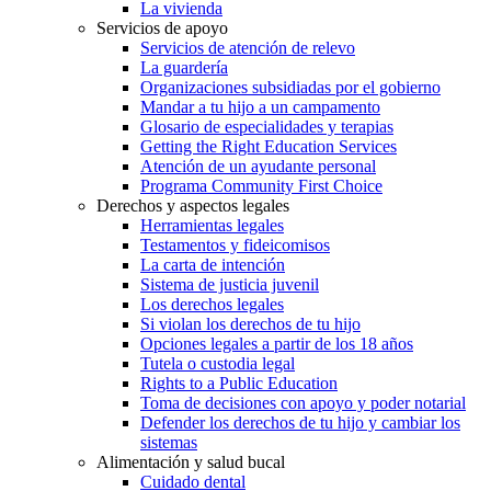
La vivienda
Servicios de apoyo
Servicios de atención de relevo
La guardería
Organizaciones subsidiadas por el gobierno
Mandar a tu hijo a un campamento
Glosario de especialidades y terapias
Getting the Right Education Services
Atención de un ayudante personal
Programa Community First Choice
Derechos y aspectos legales
Herramientas legales
Testamentos y fideicomisos
La carta de intención
Sistema de justicia juvenil
Los derechos legales
Si violan los derechos de tu hijo
Opciones legales a partir de los 18 años
Tutela o custodia legal
Rights to a Public Education
Toma de decisiones con apoyo y poder notarial
Defender los derechos de tu hijo y cambiar los
sistemas
Alimentación y salud bucal
Cuidado dental