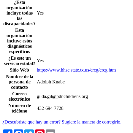
¿Esta
organización
incluye todas
Yes
las
discapacidades?
Esta
organización
incluye estos
diagnósticos
específicos
¿Es este un
Yes
servicio estatal?
Sitio Web
https://www.hhsc.state.tx.us/crcg/crcg.htm
Nombre de la
persona de
Adolph Knabe
contacto
Correo
gilda.gil@pdnchildrens.org
electrónico
Número de
432-694-7728
teléfono
¿Descubriste que hay un error? Sugiere la manera de corregirlo.
Share
Facebook
Twitter
Pinterest
Email